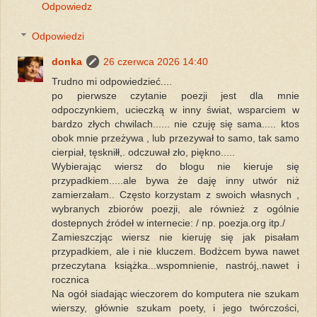
Odpowiedz
Odpowiedzi
donka
26 czerwca 2026 14:40
Trudno mi odpowiedzieć....
po pierwsze czytanie poezji jest dla mnie
odpoczynkiem, ucieczką w inny świat, wsparciem w
bardzo złych chwilach...... nie czuję się sama..... ktos
obok mnie przeżywa , lub przezywał to samo, tak samo
cierpiał, tęskniłł,. odczuwał zło, piękno.....
Wybierając wiersz do blogu nie kieruje się
przypadkiem.....ale bywa że daję inny utwór niż
zamierzałam.. Często korzystam z swoich własnych ,
wybranych zbiorów poezji, ale również z ogólnie
dostepnych źródeł w internecie: / np. poezja.org itp./
Zamieszczjąc wiersz nie kieruję się jak pisałam
przypadkiem, ale i nie kluczem. Bodżcem bywa nawet
przeczytana książka...wspomnienie, nastrój,.nawet i
rocznica
Na ogół siadając wieczorem do komputera nie szukam
wierszy, głównie szukam poety, i jego twórczości,