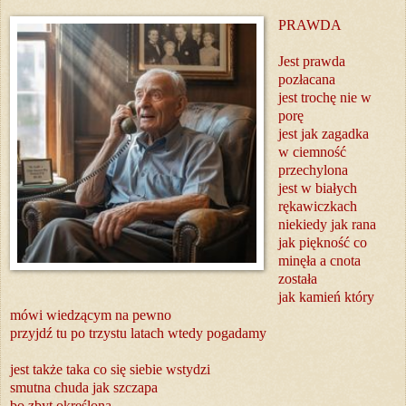
PRAWDA
Jest prawda
pozłacana
jest trochę nie w
porę
jest jak zagadka
w ciemność
przechylona
jest w białych
rękawiczkach
niekiedy jak rana
jak piękność co
minęła a cnota
została
jak kamień który
mówi wiedzącym na pewno
przyjdź tu po trzystu latach wtedy pogadamy
jest także taka co się siebie wstydzi
smutna chuda jak szczapa
bo zbyt określona.