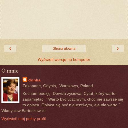
‹
›
Strona główna
Wyświetl wersję na komputer
O mnie
donka
Zakopane, Gdynia,. Warszawa, Poland
Kocham poezję. Dewiza życiowa: Cytat, który warto
zapamiętać: " Warto być uczciwym, choć nie zawsze się
to opłaca. Opłaca się być nieuczciwym, ale nie warto."
Władysław Bartoszewski.
Wyświetl mój pełny profil