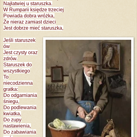
Najłatwiej u staruszka.
W Rumparii księdze trzeciej
Powiada dobra wróżka,
Że nieraz zamiast dzieci
Jest dobrze mieć staruszka,
Jeśli staruszek
ów
Jest czysty oraz
zdrów.
Staruszek do
wszystkiego
To
niecodzienna
gratka:
Do odgarniania
śniegu,
Do podlewania
kwiatka,
Do zupy
nastawienia,
Do zabawiania