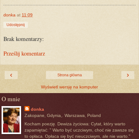
donka
at
11:09
Udostępnij
Brak komentarzy:
Prześlij komentarz
‹
›
Strona główna
Wyświetl wersję na komputer
O mnie
donka
Zakopane, Gdynia,. Warszawa, Poland
Kocham poezję. Dewiza życiowa: Cytat, który warto
zapamiętać: " Warto być uczciwym, choć nie zawsze się
to opłaca. Opłaca się być nieuczciwym, ale nie warto."