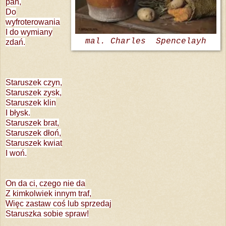
pań,
Do
wyfroterowania
I do wymiany
mal. Charles Spencelayh
zdań.
Staruszek czyn,
Staruszek zysk,
Staruszek klin
I błysk.
Staruszek brat,
Staruszek dłoń,
Staruszek kwiat
I woń.
On da ci, czego nie da
Z kimkolwiek innym traf,
Więc zastaw coś lub sprzedaj
Staruszka sobie spraw!