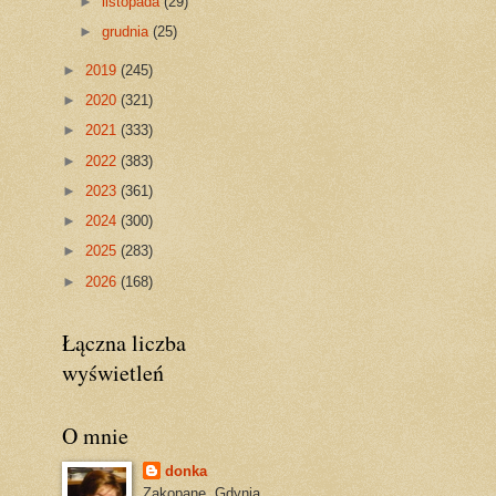
►
listopada
(29)
►
grudnia
(25)
►
2019
(245)
►
2020
(321)
►
2021
(333)
►
2022
(383)
►
2023
(361)
►
2024
(300)
►
2025
(283)
►
2026
(168)
Łączna liczba
wyświetleń
O mnie
donka
Zakopane, Gdynia,.