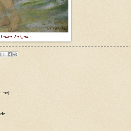
llaume Seignac
tracji:
zie