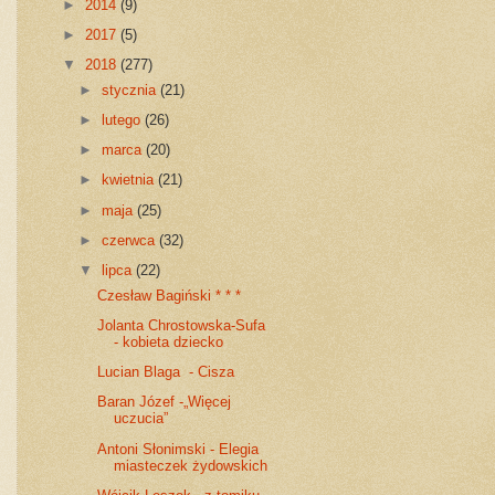
►
2014
(9)
►
2017
(5)
▼
2018
(277)
►
stycznia
(21)
►
lutego
(26)
►
marca
(20)
►
kwietnia
(21)
►
maja
(25)
►
czerwca
(32)
▼
lipca
(22)
Czesław Bagiński * * *
Jolanta Chrostowska-Sufa
- kobieta dziecko
Lucian Blaga - Cisza
Baran Józef -„Więcej
uczucia”
Antoni Słonimski - Elegia
miasteczek żydowskich