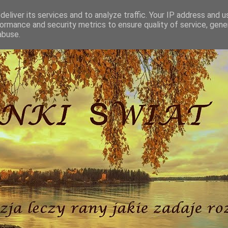
eliver its services and to analyze traffic. Your IP address and 
ormance and security metrics to ensure quality of service, gen
abuse.