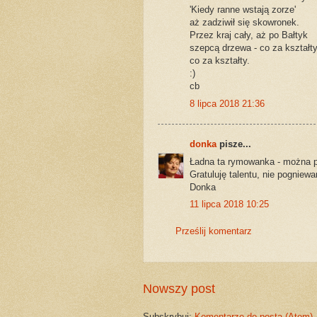
'Kiedy ranne wstają zorze'
aż zadziwił się skowronek.
Przez kraj cały, aż po Bałtyk
szepcą drzewa - co za kształty
co za kształty.
:)
cb
8 lipca 2018 21:36
donka
pisze...
Ładna ta rymowanka - można p
Gratuluję talentu, nie pogniew
Donka
11 lipca 2018 10:25
Prześlij komentarz
Nowszy post
Subskrybuj:
Komentarze do posta (Atom)