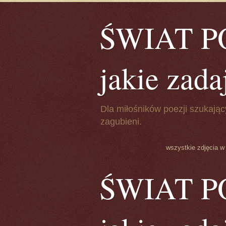
ŚWIAT POE
jakie zada
Dla miłośników poezji szukając
zagubieni.
wszystkie zdjęcia w
ŚWIAT POE