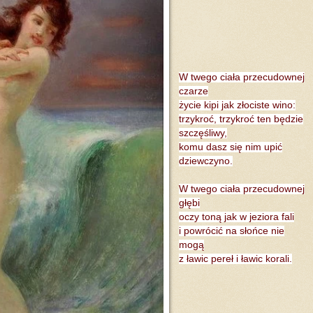
W twego ciała przecudownej
czarze
życie kipi jak złociste wino:
trzykroć, trzykroć ten będzie
szczęśliwy,
komu dasz się nim upić
dziewczyno.
W twego ciała przecudownej
głębi
oczy toną jak w jeziora fali
i powrócić na słońce nie
mogą
z ławic pereł i ławic korali.