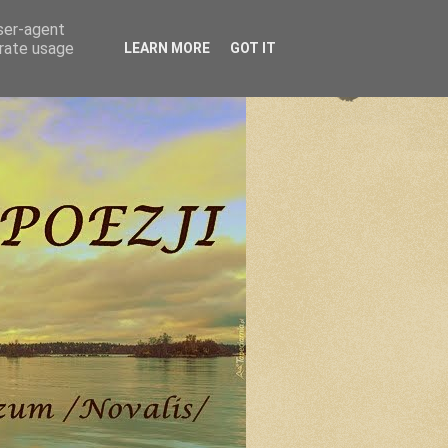
user-agent
erate usage
LEARN MORE
GOT IT