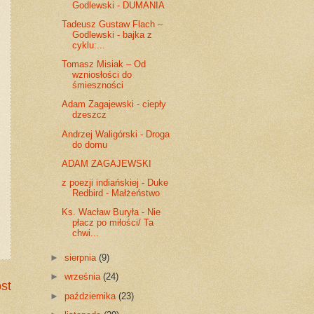
Godlewski - DUMANIA
Tadeusz Gustaw Flach –
Godlewski - bajka z
cyklu:...
Tomasz Misiak – Od
wzniosłości do
śmieszności
Adam Zagajewski - ciepły
dzeszcz
Andrzej Waligórski - Droga
do domu
ADAM ZAGAJEWSKI
z poezji indiańskiej - Duke
Redbird - Małżeństwo
Ks. Wacław Buryła - Nie
płacz po miłości/ Ta
chwi...
►
sierpnia
(9)
►
września
(24)
st
►
października
(23)