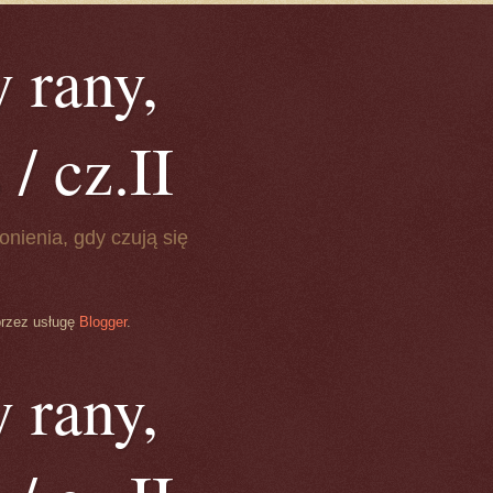
 rany,
/ cz.II
onienia, gdy czują się
przez usługę
Blogger
.
 rany,