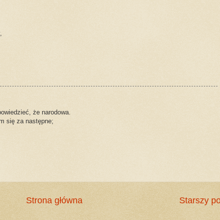
,
owiedzieć, że narodowa.
am się za następne;
Strona główna
Starszy po