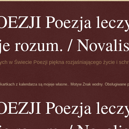
ZJI Poezja leczy
je rozum. / Novalis 
ych w Świecie Poezji piękna rozjaśniającego życie i schr
 kartkach z kalendarza są mojeje wlasne.. Motyw Znak wodny. Obsługiwane 
ZJI Poezja leczy