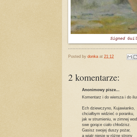
Signed Gui
Posted by
donka
at
21:12
2 komentarze:
Anonimowy pisze...
Komentarz i do wiersza i do ilus
Ech dziewczyno, Kujawianko,
chciałbym widzieć o poranku,
jak w strumieniu, w zimnej wod
swe gorące ciało chłodzisz.
Gasisz swojej duszy pożar,
a wiatr niesie w różne strony