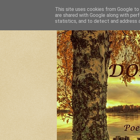
This site uses cookies from Google to d
are shared with Google along with perf
statistics, and to detect and address 