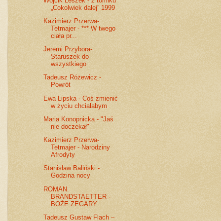
Wójcik Leszek - z tomiku
„Cokolwiek dalej” 1999
Kazimierz Przerwa-
Tetmajer - *** W twego
ciała pr...
Jeremi Przybora-
Staruszek do
wszystkiego
Tadeusz Różewicz -
Powrót
Ewa Lipska - Coś zmienić
w życiu chciałabym
Maria Konopnicka - "Jaś
nie doczekał"
Kazimierz Przerwa-
Tetmajer - Narodziny
Afrodyty
Stanisław Baliński -
Godzina nocy
ROMAN.
BRANDSTAETTER -
BOŻE ZEGARY
Tadeusz Gustaw Flach –