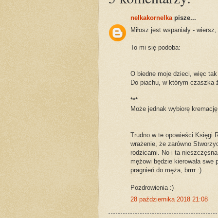
nelkakornelka
pisze...
Miłosz jest wspaniały - wiersz, 
To mi się podoba:
O biedne moje dzieci, więc ta
Do piachu, w którym czaszka ż
***
Może jednak wybiorę kremację.
Trudno w te opowieści Księgi R
wrażenie, że zarówno Stworzyci
rodzicami. No i ta nieszczęsna
mężowi będzie kierowała swe pr
pragnień do męża, brrrr :)
Pozdrowienia :)
28 października 2018 21:08