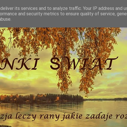
eliver its services and to analyze traffic. Your IP address and 
ormance and security metrics to ensure quality of service, gen
abuse.