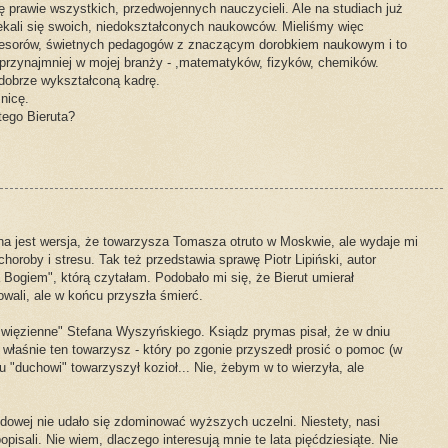
ę prawie wszystkich, przedwojennych nauczycieli. Ale na studiach już
zekali się swoich, niedokształconych naukowców. Mieliśmy więc
fesorów, świetnych pedagogów z znaczącym dorobkiem naukowym i to
 przynajmniej w mojej branży - ,matematyków, fizyków, chemików.
 dobrze wykształconą kadrę.
żnicę.
tego Bieruta?
a jest wersja, że towarzysza Tomasza otruto w Moskwie, ale wydaje mi
choroby i stresu. Tak też przedstawia sprawę Piotr Lipiński, autor
a Bogiem", którą czytałam. Podobało mi się, że Bierut umierał
owali, ale w końcu przyszła śmierć.
 więzienne" Stefana Wyszyńskiego. Ksiądz prymas pisał, że w dniu
ę właśnie ten towarzysz - który po zgonie przyszedł prosić o pomoc (w
 "duchowi" towarzyszył kozioł... Nie, żebym w to wierzyła, ale
dowej nie udało się zdominować wyższych uczelni. Niestety, nasi
popisali. Nie wiem, dlaczego interesują mnie te lata pięćdziesiąte. Nie