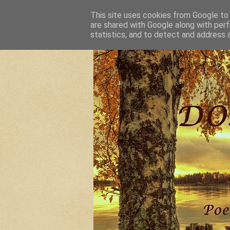
This site uses cookies from Google to d
are shared with Google along with perf
statistics, and to detect and address 