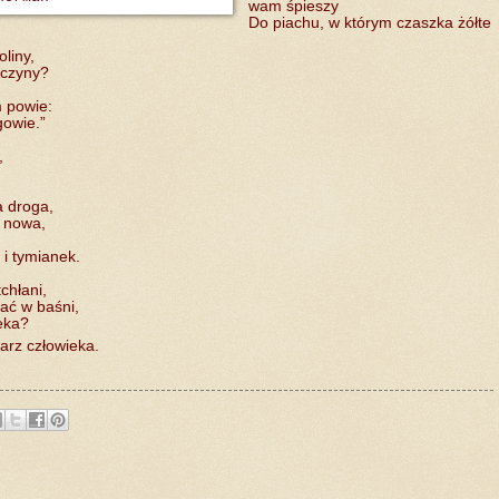
wam śpieszy
Do piachu, w którym czaszka żółte
liny,
yczyny?
m powie:
gowie.”
,
a droga,
d nowa,
i tymianek.
chłani,
ać w baśni,
eka?
rz człowieka.