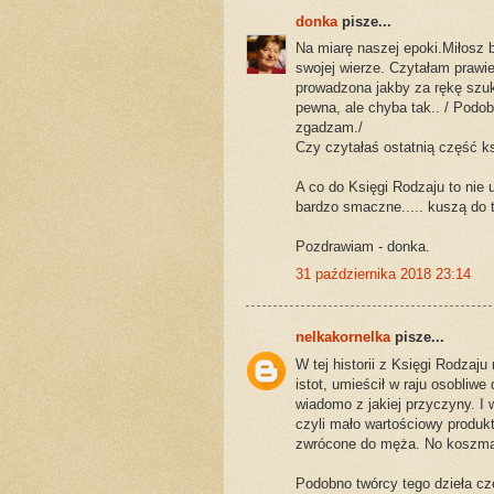
donka
pisze...
Na miarę naszej epoki.Miłosz b
swojej wierze. Czytałam prawie
prowadzona jakby za rękę szu
pewna, ale chyba tak.. / Podob
zgadzam./
Czy czytałaś ostatnią część ks
A co do Księgi Rodzaju to nie
bardzo smaczne..... kuszą do t
Pozdrawiam - donka.
31 października 2018 23:14
nelkakornelka
pisze...
W tej historii z Księgi Rodzaj
istot, umieścił w raju osobliwe
wiadomo z jakiej przyczyny. I
czyli mało wartościowy produkt
zwrócone do męża. No koszmar
Podobno twórcy tego dzieła cz