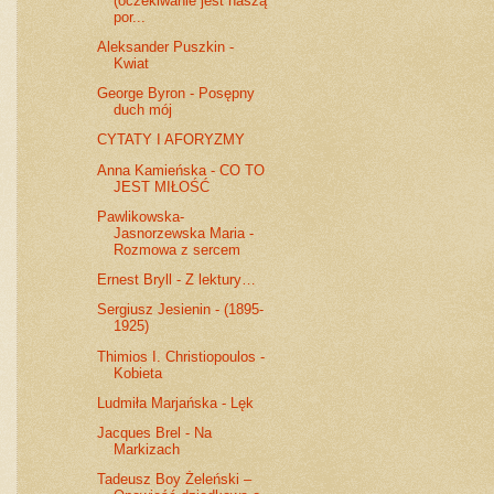
(oczekiwanie jest naszą
por...
Aleksander Puszkin -
Kwiat
George Byron - Posępny
duch mój
CYTATY I AFORYZMY
Anna Kamieńska - CO TO
JEST MIŁOŚĆ
Pawlikowska-
Jasnorzewska Maria -
Rozmowa z sercem
Ernest Bryll - Z lektury…
Sergiusz Jesienin - (1895-
1925)
Thimios I. Christiopoulos -
Kobieta
Ludmiła Marjańska - Lęk
Jacques Brel - Na
Markizach
Tadeusz Boy Żeleński –