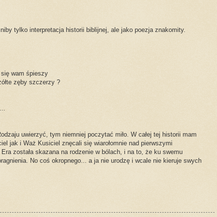
niby tylko interpretacja historii biblijnej, ale jako poezja znakomity.
k się wam śpieszy
ółte zęby szczerzy ?
..
odzaju uwierzyć, tym niemniej poczytać miło. W całej tej historii mam
el jak i Waż Kusiciel znęcali się wiarołomnie nad pierwszymi
 Era została skazana na rodzenie w bólach, i na to, że ku swemu
agnienia. No coś okropnego... a ja nie urodzę i wcale nie kieruje swych