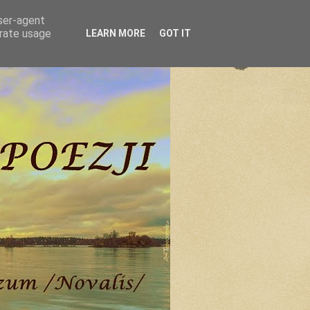
user-agent
erate usage
LEARN MORE
GOT IT