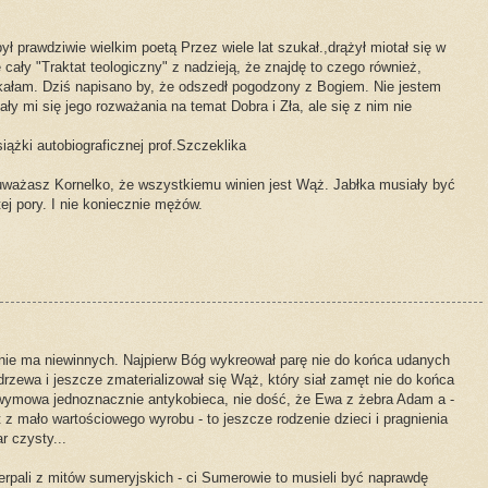
ył prawdziwie wielkim poetą Przez wiele lat szukał.,drążył miotał się w
 cały "Traktat teologiczny" z nadzieją, że znajdę to czego również,
kałam. Dziś napisano by, że odszedł pogodzony z Bogiem. Nie jestem
ały mi się jego rozważania na temat Dobra i Zła, ale się z nim nie
iążki autobiograficznej prof.Szczeklika
 uważasz Kornelko, że wszystkiemu winien jest Wąż. Jabłka musiały być
ej pory. I nie koniecznie mężów.
u nie ma niewinnych. Najpierw Bóg wykreował parę nie do końca udanych
 drzewa i jeszcze zmaterializował się Wąż, który siał zamęt nie do końca
 wymowa jednoznacznie antykobieca, nie dość, że Ewa z żebra Adam a -
 z mało wartościowego wyrobu - to jeszcze rodzenie dzieci i pragnienia
 czysty...
erpali z mitów sumeryjskich - ci Sumerowie to musieli być naprawdę