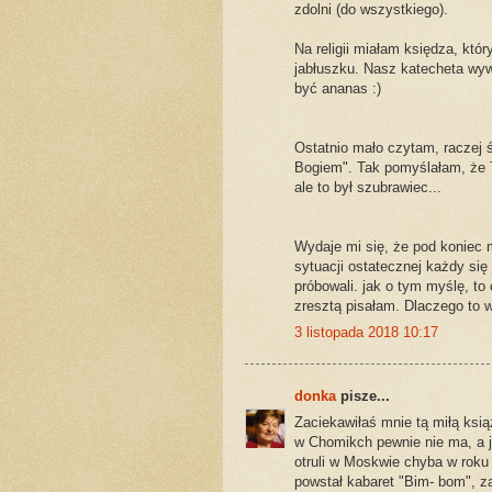
zdolni (do wszystkiego).
Na religii miałam księdza, któr
jabłuszku. Nasz katecheta wywo
być ananas :)
Ostatnio mało czytam, raczej ś
Bogiem". Tak pomyślałam, że T
ale to był szubrawiec...
Wydaje mi się, że pod koniec 
sytuacji ostatecznej każdy się
próbowali. jak o tym myślę, to
zresztą pisałam. Dlaczego to 
3 listopada 2018 10:17
donka
pisze...
Zaciekawiłaś mnie tą miłą ksią
w Chomikch pewnie nie ma, a j
otruli w Moskwie chyba w roku 
powstał kabaret "Bim- bom", z