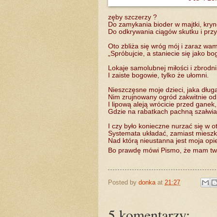
zęby szczerzy ?
Do zamykania bioder w majtki, kryno
Do odkrywania ciągów skutku i prz
Oto zbliża się wróg mój i zaraz wa
„Spróbujcie, a staniecie się jako bo
Lokaje samolubnej miłości i zbrodni
I zaiste bogowie, tylko że ułomni.
Nieszczęsne moje dzieci, jaka dług
Nim zrujnowany ogród zakwitnie o
I lipową aleją wrócicie przed ganek,
Gdzie na rabatkach pachną szałwia 
I czy było konieczne nurzać się w ot
Systemata układać, zamiast mieszk
Nad którą nieustanna jest moja opi
Bo prawdę mówi Pismo, że mam twa
Posted by
donka
at
21:27
5 komentarzy: