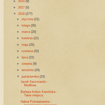
►
2014
(9)
►
2017
(5)
▼
2018
(277)
►
stycznia
(21)
►
lutego
(26)
►
marca
(20)
►
kwietnia
(21)
►
maja
(25)
►
czerwca
(32)
►
lipca
(22)
►
sierpnia
(9)
►
września
(24)
▼
października
(23)
Jacek Kaczmarski -
Modlitwa
Barbara Kobos Kamińska -
Takie miejsca
Halina Poświatowska -