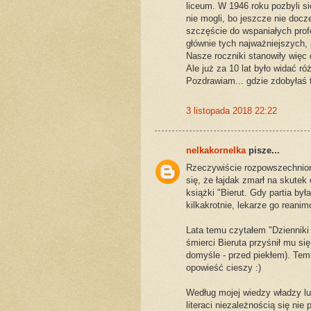
liceum. W 1946 roku pozbyli si
nie mogli, bo jeszcze nie doc
szczęście do wspaniałych pro
głównie tych najważniejszych,
Nasze roczniki stanowiły więc
Ale już za 10 lat było widać ró
Pozdrawiam... gdzie zdobyłaś 
3 listopada 2018 22:22
nelkakornelka
pisze...
Rzeczywiście rozpowszechnion
się, że łajdak zmarł na skutek 
książki "Bierut. Gdy partia był
kilkakrotnie, lekarze go reanim
Lata temu czytałem "Dzienniki
śmierci Bieruta przyśnił mu si
domyśle - przed piekłem). Temu
opowieść cieszy :)
Według mojej wiedzy władzy lu
literaci niezależnością się nie 