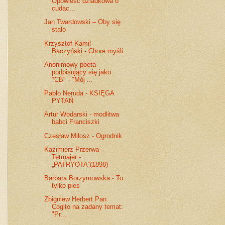
Opowieść dziadkowa o
cudac...
Jan Twardowski – Oby się
stało
Krzysztof Kamil
Baczyński - Chore myśli
Anonimowy poeta
podpisujący się jako
"CB" - "Mój ...
Pablo Neruda - KSIĘGA
PYTAŃ
Artur Wodarski - modlitwa
babci Franciszki
Czesław Miłosz - Ogrodnik
Kazimierz Przerwa-
Tetmajer -
„PATRYOTA”(1898)
Barbara Borzymowska - To
tylko pies
Zbigniew Herbert Pan
Cogito na zadany temat:
"Pr...