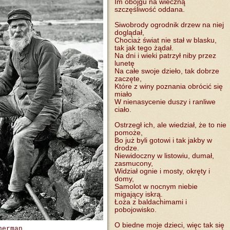
Im obojgu na wieczną
szczęśliwość oddana.
Siwobrody ogrodnik drzew na niej
doglądał,
Chociaż świat nie stał w blasku,
tak jak tego żądał.
Na dni i wieki patrzył niby przez
lunetę
Na całe swoje dzieło, tak dobrze
zaczęte,
Które z winy poznania obrócić się
miało
W nienasycenie duszy i ranliwe
ciało.
Ostrzegł ich, ale wiedział, że to nie
pomoże,
Bo już byli gotowi i tak jakby w
drodze.
Niewidoczny w listowiu, dumał,
zasmucony,
Widział ognie i mosty, okręty i
domy,
Samolot w nocnym niebie
migający iskrą.
Łoża z baldachimami i
pobojowisko.
O biedne moje dzieci, więc tak się
herman