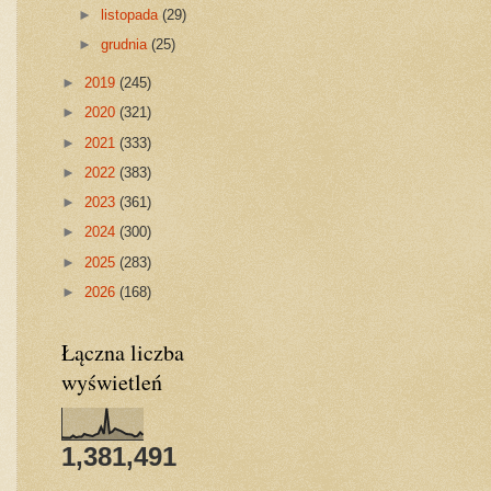
►
listopada
(29)
►
grudnia
(25)
►
2019
(245)
►
2020
(321)
►
2021
(333)
►
2022
(383)
►
2023
(361)
►
2024
(300)
►
2025
(283)
►
2026
(168)
Łączna liczba
wyświetleń
1,381,491