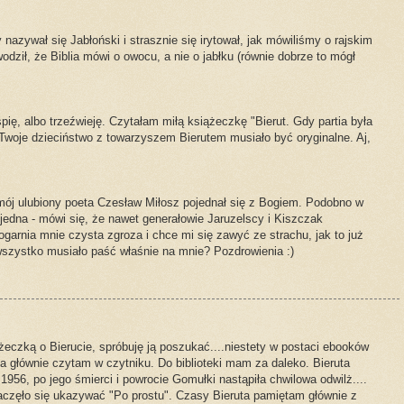
y nazywał się Jabłoński i strasznie się irytował, jak mówiliśmy o rajskim
dził, że Biblia mówi o owocu, a nie o jabłku (równie dobrze to mógł
pię, albo trzeźwieję. Czytałam miłą książeczkę "Bierut. Gdy partia była
woje dzieciństwo z towarzyszem Bierutem musiało być oryginalne. Aj,
mój ulubiony poeta Czesław Miłosz pojednał się z Bogiem. Podobno w
 jedna - mówi się, że nawet generałowie Jaruzelscy i Kiszczak
 ogarnia mnie czysta zgroza i chce mi się zawyć ze strachu, jak to już
wszystko musiało paść właśnie na mnie? Pozdrowienia :)
żeczką o Bierucie, spróbuję ją poszukać....niestety w postaci ebooków
a głównie czytam w czytniku. Do biblioteki mam za daleko. Bieruta
1956, po jego śmierci i powrocie Gomułki nastąpiła chwilowa odwilż....
aczęło się ukazywać "Po prostu". Czasy Bieruta pamiętam głównie z