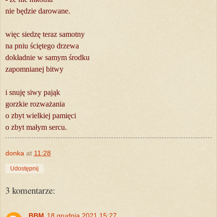
nie będzie darowane.
więc siedzę teraz samotny
na pniu ściętego drzewa
dokładnie w samym środku
zapomnianej bitwy
i snuję siwy pająk
gorzkie rozważania
o zbyt wielkiej pamięci
o zbyt małym sercu.
donka
at
11:28
Udostępnij
3 komentarze:
BBM
18 grudnia 2021 15:27