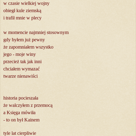
w czasie wielkiej wojny
obiegł kule ziemską
i trafił mnie w plecy
w momencie najmniej stosownym
gdy byłem już pewny
że zapomniałem wszystko
jego - moje winy
przecież tak jak inni
chciałem wymazać
twarze nienawiści
historia pocieszała
że walczyłem z przemocą
a Księga mówiła
- to on był Kainem
tyle lat cierpliwie