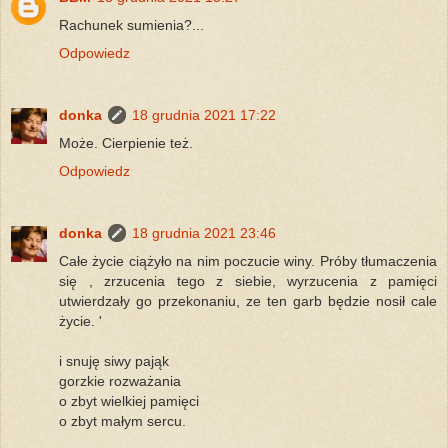
Rachunek sumienia?...
Odpowiedz
donka
18 grudnia 2021 17:22
Może. Cierpienie też.
Odpowiedz
donka
18 grudnia 2021 23:46
Całe życie ciążyło na nim poczucie winy. Próby tłumaczenia
się , zrzucenia tego z siebie, wyrzucenia z pamięci
utwierdzały go przekonaniu, ze ten garb będzie nosił cale
życie. '
i snuję siwy pająk
gorzkie rozważania
o zbyt wielkiej pamięci
o zbyt małym sercu.