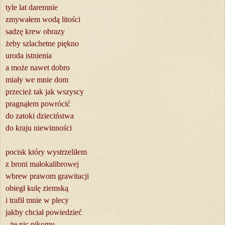
tyle lat daremnie
zmywałem wodą litości
sadzę krew obrazy
żeby szlachetne piękno
uroda istnienia
a może nawet dobro
miały we mnie dom
przecież tak jak wszyscy
pragnąłem powrócić
do zatoki dzieciństwa
do kraju niewinności
pocisk który wystrzeliłem
z broni małokalibrowej
wbrew prawom grawitacji
obiegł kulę ziemską
i trafił mnie w plecy
jakby chciał powiedzieć
- że nic nikomu