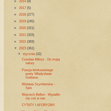
►
2014
(9)
►
2017
(5)
►
2018
(277)
►
2019
(245)
►
2020
(321)
►
2021
(333)
►
2022
(383)
▼
2023
(361)
▼
stycznia
(32)
Czesław Miłosz - Do mojej
natury
Poezja łemkowskiego
poety Władysława
Grabana.
Wisława Szymborska -
Spis
Wojciech Bellon - Wypaliło
się coś w nas
CYTATY I AFORYZMY.