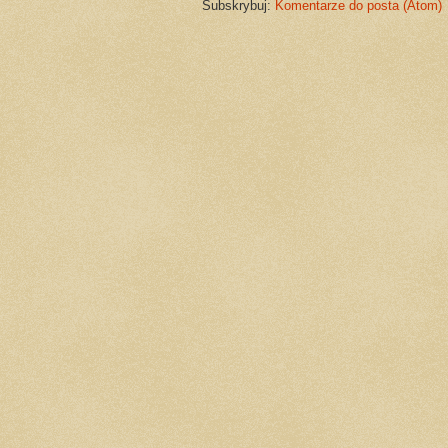
Subskrybuj:
Komentarze do posta (Atom)