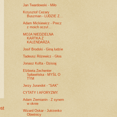
Jan Twardowski - Miło
Krzysztof Cezary
Buszman - LUDZIE Z...
Adam Mickiewicz - Precz
z moich oczu!...
MOJA NIEDZIELNA
KARTKA Z
KALENDARZA.
Josif Brodski - Giną ludzie
Tadeusz Różewicz - Głos
Jonasz Kofta - Dzisiaj
Elżbieta Zechenter
Spławińska - MYŚL O
TYM
Jerzy Jurandot - "SAK"
CYTATY I AFORYZMY.
Adam Ziemianin - Z synem
w oknie
st
Wizard Oskar - Jutrzenko
Obietnicy