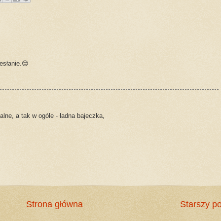
esłanie.😔
lne, a tak w ogóle - ładna bajeczka,
Strona główna
Starszy po