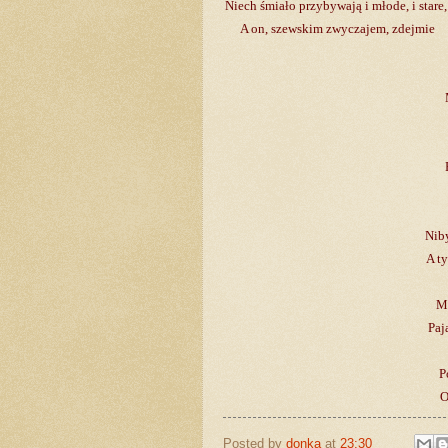
Niech śmiało przybywają i młode, i stare
A on, szewskim zwyczajem, zdejmie
Niby
A t
Mu
Paj
P
O
Posted by
donka
at
23:30