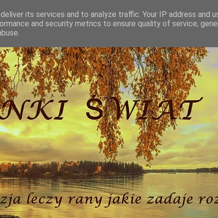
eliver its services and to analyze traffic. Your IP address and 
ormance and security metrics to ensure quality of service, gen
abuse.