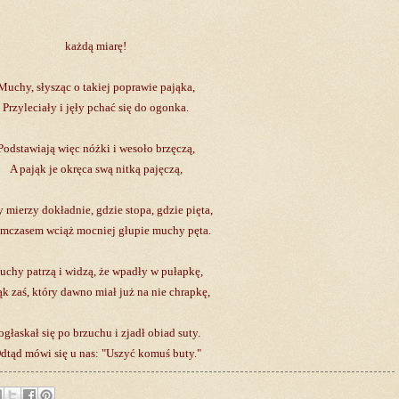
,
każdą miarę!
Muchy, słysząc o takiej poprawie pająka,
Przyleciały i jęły pchać się do ogonka.
Podstawiają więc nóżki i wesoło brzęczą,
A pająk je okręca swą nitką pajęczą,
 mierzy dokładnie, gdzie stopa, gdzie pięta,
ymczasem wciąż mocniej głupie muchy pęta.
chy patrzą i widzą, że wpadły w pułapkę,
ąk zaś, który dawno miał już na nie chrapkę,
ogłaskał się po brzuchu i zjadł obiad suty.
dtąd mówi się u nas: "Uszyć komuś buty."