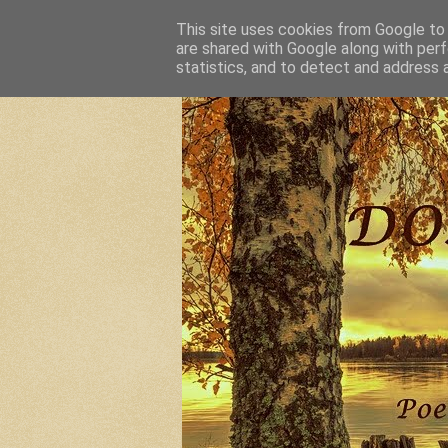
This site uses cookies from Google to d
are shared with Google along with perf
statistics, and to detect and address 