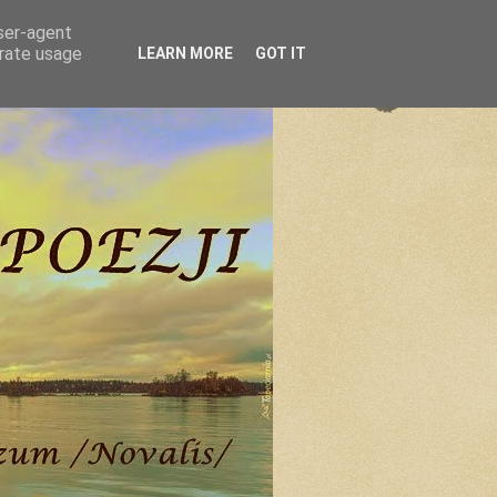
user-agent
erate usage
LEARN MORE
GOT IT