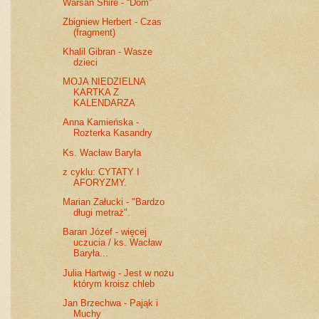
Warsan Shire - “Dom”
Zbigniew Herbert - Czas
(fragment)
Khalil Gibran - Wasze
dzieci
MOJA NIEDZIELNA
KARTKA Z
KALENDARZA
Anna Kamieńska -
Rozterka Kasandry
Ks. Wacław Baryła
z cyklu: CYTATY I
AFORYZMY.
Marian Załucki - "Bardzo
długi metraż".
Baran Józef - więcej
uczucia / ks. Wacław
Baryła...
Julia Hartwig - Jest w nożu
którym kroisz chleb
Jan Brzechwa - Pająk i
Muchy