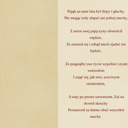
Pająk na stare lata był ślepy i głuchy,
Nie mogąc tedy złapać ani jednej muchy
Z anten swej pajęczyny obwieścił
orędzie,
Że zmienił się i odtąd much zjadać nie
będzie,
Że pragnąłby swe życie wypełnić czymś
wzniosłem
I zająć się, jak inni, uczciwym
rzemiosłem,
A więc po prostu szewstwem. Zaś na
dowód skruchy
Postanowił za darmo obuć wszystkie
muchy.