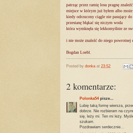
patrząc przez ramię losu pragnę znaleźć
miejsce w którym już byłem albo może
kiedy odrzucony ciągle nie pasujący do
przestanę błąkać się niczym woda
która wymknęła się lekkomyślnie ze sw
i nie może znaleźć do niego powrotnej 
Bogdan Loebl.
Posted by
donka
at
23:52
2 komentarze:
Polonka54
pisze...
Lubię taką formę wiersza, prz
dobrze. Nie rozbieram na czyn
się, leży mi. Ten mi leży. Myś
szukam.
Pozdrawiam serdecznie...