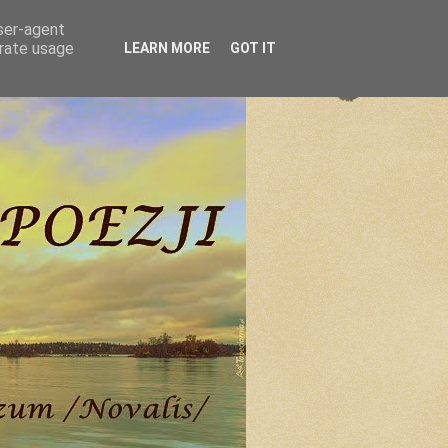
user-agent
erate usage
LEARN MORE
GOT IT