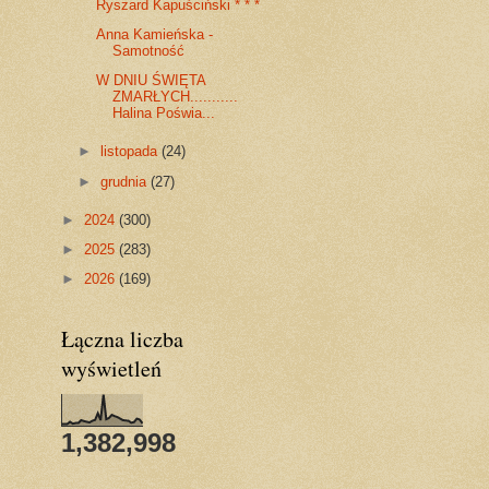
Ryszard Kapuściński * * *
Anna Kamieńska -
Samotność
W DNIU ŚWIĘTA
ZMARŁYCH...........
Halina Poświa...
►
listopada
(24)
►
grudnia
(27)
►
2024
(300)
►
2025
(283)
►
2026
(169)
Łączna liczba
wyświetleń
1,382,998