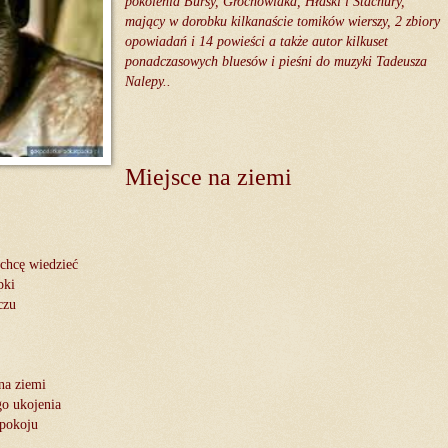
pokolenia Bursy, Grochowiaka, Hłaski i Stachury,
mający w dorobku kilkanaście tomików wierszy, 2 zbiory
opowiadań i 14 powieści a także autor kilkuset
ponadczasowych bluesów i pieśni do muzyki Tadeusza
Nalepy..
Miejsce na ziemi
 chcę wiedzieć
pki
czu
na ziemi
o ukojenia
spokoju