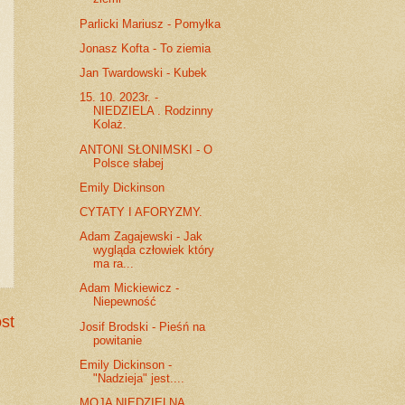
Parlicki Mariusz - Pomyłka
Jonasz Kofta - To ziemia
Jan Twardowski - Kubek
15. 10. 2023r. -
NIEDZIELA . Rodzinny
Kolaż.
ANTONI SŁONIMSKI - O
Polsce słabej
Emily Dickinson
CYTATY I AFORYZMY.
Adam Zagajewski - Jak
wygląda człowiek który
ma ra...
Adam Mickiewicz -
Niepewność
st
Josif Brodski - Pieśń na
powitanie
Emily Dickinson -
"Nadzieja" jest....
MOJA NIEDZIELNA