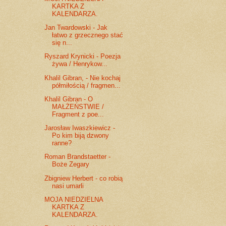
KARTKA Z
KALENDARZA.
Jan Twardowski - Jak
łatwo z grzecznego stać
się n...
Ryszard Krynicki - Poezja
żywa / Henrykow...
Khalil Gibran, - Nie kochaj
półmiłością / fragmen...
Khalil Gibran - O
MAŁŻEŃSTWIE /
Fragment z poe...
Jarosław Iwaszkiewicz -
Po kim biją dzwony
ranne?
Roman Brandstaetter -
Boże Zegary
Zbigniew Herbert - co robią
nasi umarli
MOJA NIEDZIELNA
KARTKA Z
KALENDARZA.