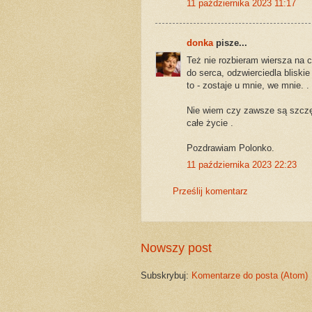
11 października 2023 11:17
donka
pisze...
Też nie rozbieram wiersza na c
do serca, odzwierciedla bliski
to - zostaje u mnie, we mnie. .
Nie wiem czy zawsze są szczęś
całe życie .
Pozdrawiam Polonko.
11 października 2023 22:23
Prześlij komentarz
Nowszy post
Subskrybuj:
Komentarze do posta (Atom)