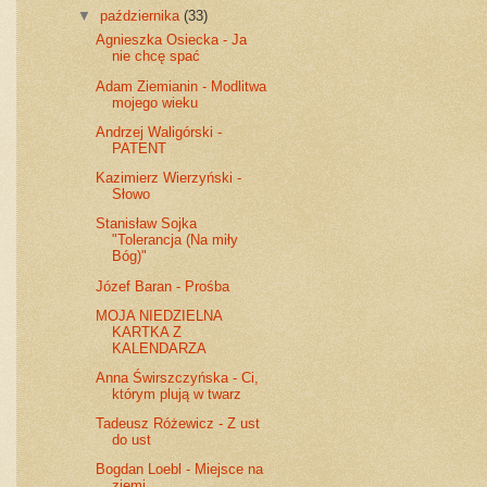
▼
października
(33)
Agnieszka Osiecka - Ja
nie chcę spać
Adam Ziemianin - Modlitwa
mojego wieku
Andrzej Waligórski -
PATENT
Kazimierz Wierzyński -
Słowo
Stanisław Sojka
"Tolerancja (Na miły
Bóg)"
Józef Baran - Prośba
MOJA NIEDZIELNA
KARTKA Z
KALENDARZA
Anna Świrszczyńska - Ci,
którym plują w twarz
Tadeusz Różewicz - Z ust
do ust
Bogdan Loebl - Miejsce na
ziemi