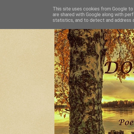
This site uses cookies from Google to d
are shared with Google along with perf
statistics, and to detect and address 