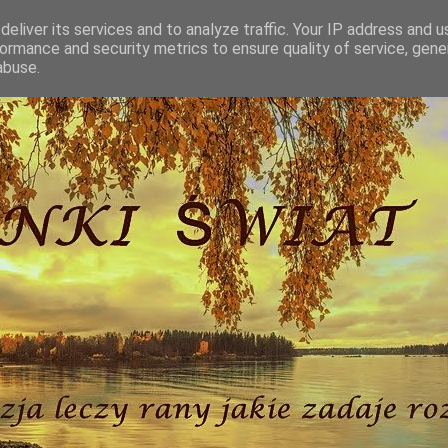
eliver its services and to analyze traffic. Your IP address and 
ormance and security metrics to ensure quality of service, gen
abuse.