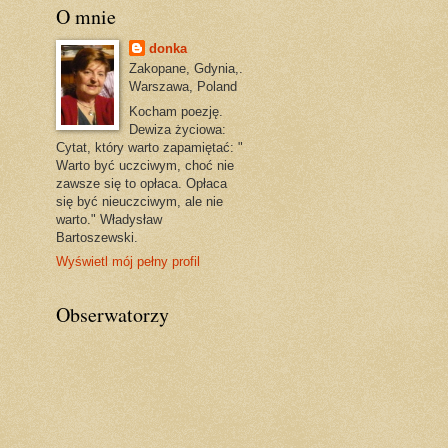
O mnie
donka
Zakopane, Gdynia,.
Warszawa, Poland
Kocham poezję.
Dewiza życiowa:
Cytat, który warto zapamiętać: "
Warto być uczciwym, choć nie
zawsze się to opłaca. Opłaca
się być nieuczciwym, ale nie
warto." Władysław
Bartoszewski.
Wyświetl mój pełny profil
Obserwatorzy