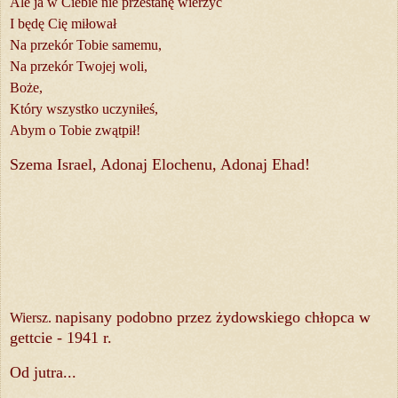
Ale ja w Ciebie nie przestanę wierzyć
I będę Cię miłował
Na przekór Tobie samemu,
Na przekór Twojej woli,
Boże,
Który wszystko uczyniłeś,
Abym o Tobie zwątpił!
Szema Israel, Adonaj Elochenu, Adonaj Ehad!
napisany podobno przez żydowskiego chłopca w
Wiersz.
gettcie - 1941 r.
Od jutra...