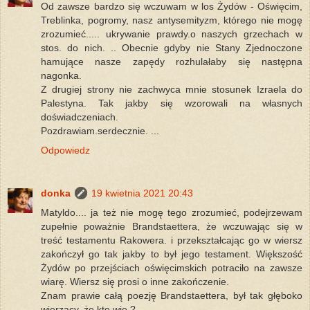
Od zawsze bardzo się wczuwam w los Żydów - Oświęcim,
Treblinka, pogromy, nasz antysemityzm, którego nie mogę
zrozumieć..... ukrywanie prawdy.o naszych grzechach w
stos. do nich. .. Obecnie gdyby nie Stany Zjednoczone
hamujące nasze zapędy rozhulałaby się następna
nagonka.
Z drugiej strony nie zachwyca mnie stosunek Izraela do
Palestyna. Tak jakby się wzorowali na własnych
doświadczeniach.
Pozdrawiam.serdecznie. ...
Odpowiedz
donka
19 kwietnia 2021 20:43
Matyldo.... ja też nie mogę tego zrozumieć, podejrzewam
zupełnie poważnie Brandstaettera, że wczuwając się w
treść testamentu Rakowera. i przekształcając go w wiersz
zakończył go tak jakby to był jego testament. Większość
Żydów po przejściach oświęcimskich potraciło na zawsze
wiarę. Wiersz się prosi o inne zakończenie.
Znam prawie całą poezję Brandstaettera, był tak głęboko
wierzący, że kto wie ?