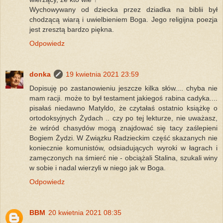
Wychowywany od dziecka przez dziadka na biblii był
chodzącą wiarą i uwielbieniem Boga. Jego religijna poezja
jest zresztą bardzo piękna.
Odpowiedz
donka
19 kwietnia 2021 23:59
Dopisuję po zastanowieniu jeszcze kilka słów.... chyba nie
mam racji. może to był testament jakiegoś rabina cadyka....
pisałaś niedawno Matyldo, że czytałaś ostatnio książkę o
ortodoksyjnych Żydach .. czy po tej lekturze, nie uważasz,
że wśród chasydów mogą znajdować się tacy zaślepieni
Bogiem Żydzi. W Związku Radzieckim część skazanych nie
koniecznie komunistów, odsiadujących wyroki w łagrach i
zamęczonych na śmierć nie - obciążali Stalina, szukali winy
w sobie i nadal wierzyli w niego jak w Boga.
Odpowiedz
BBM
20 kwietnia 2021 08:35