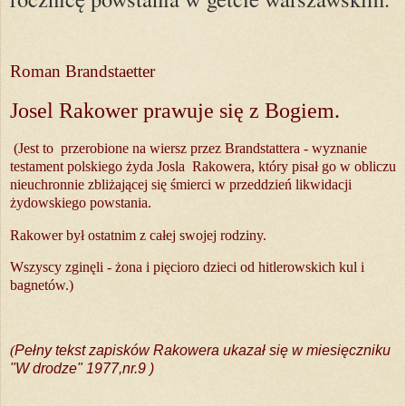
Roman Brandstaetter
Josel Rakower prawuje się z Bogiem.
(Jest to
przerobione na wiersz przez Brandstattera - wyznanie
testament polskiego żyda Josla
Rakowera, który pisał go w obliczu
nieuchronnie zbliżającej się śmierci w przeddzień likwidacji
żydowskiego powstania.
Rakower był ostatnim z całej swojej rodziny.
Wszyscy zginęli - żona i pięcioro dzieci od hitlerowskich kul i
bagnetów.)
(
Pełny tekst zapisków Rakowera ukazał się w miesięczniku
"W drodze" 1977,nr.9 )