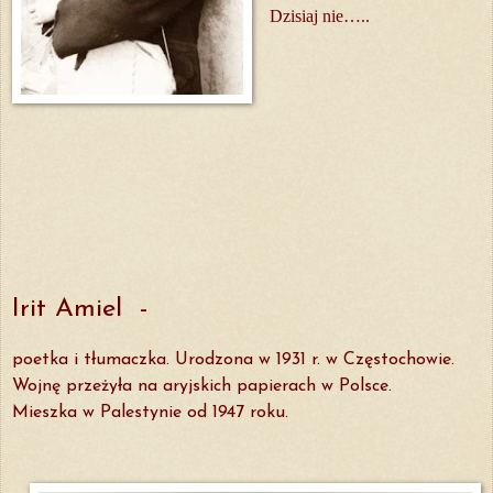
Dzisiaj nie…..
Irit Amiel -
poetka i tłumaczka. Urodzona w 1931 r. w Częstochowie.
Wojnę przeżyła na aryjskich papierach w Polsce.
Mieszka w Palestynie od 1947 roku.