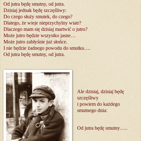
Od jutra będę smutny, od jutra.
Dzisiaj jednak będę szczęśliwy:
Do czego służy smutek, do czego?
Dlatego, że wieje nieprzychylny wiatr?
Dlaczego mam się dzisiaj martwić o jutro?
Może jutro będzie wszystko jasne…
Może jutro zabłyśnie już słońce.
I nie będzie żadnego powodu do smutku….
Od jutra będę smutny, od jutra.
Ale dzisiaj, dzisiaj będę
szczęśliwy
i powiem do każdego
smutnego dnia:
Od jutra będę smutny…..