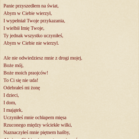
Panie przyszedłem na świat,
Abym w Ciebie wierzył,
I wypełniał Twoje przykazania,
I wielbił Imię Twoje,
Ty jednak wszystko uczyniłeś,
Abym w Ciebie nie wierzyl.
Ale nie odwiedziesz mnie z drogi mojej,
Boże mój,
Boże moich praojców!
To Ci się nie uda!
Odebrałeś mi żonę
I dzieci,
I dom,
I majątek,
Uczyniłeś mnie ochłapem mięsa
Rzuconego między wściekłe wilki,
Naznaczyłeś mnie piętnem hańby,