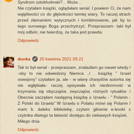
Syndrom sztokholmski?... Może...
Nie czytałam książki, oglądałam serial. I powiem Ci, że nam
wątpliwości co do głębokości tamtej wiary. To raczej strach
przed złamaniem wytycznych i kombinowanie, jak by tu
tego surowego Boga przechytrzyć. Przepraszam- taki był
mój odbiór, nie twierdzę, że taka jest prawda.
Odpowiedz
donka
20 kwietnia 2021 09:21
Tak to był serial - przepraszam, znalazłam go nawet wtedy /
-oby to nie odwiedziny Niemca ../ . książkę " Izrael
oswojony" czytałam ja, ale - w wiarę chasydów autorka się
nie wgłębiała- raczej opisywała ich niezłomność w
trzymaniu się obyczajów, zwyczajów, różnych rytuałów. /
Obecnie zaczęłam następną książkę o Izraelu - " Polanin -
Z Polski do Izraela" W Izraelu o Polaku mówi się Polanin /
mam b. daleko bibliotekę, czytam głównie e-booki z
czytnika dlatego ta łatwość dostępu do ciekawych książek..
Miłego dnia.
Odpowiedz