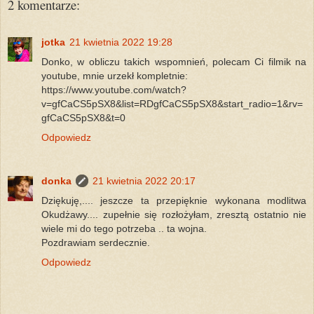
2 komentarze:
jotka
21 kwietnia 2022 19:28
Donko, w obliczu takich wspomnień, polecam Ci filmik na
youtube, mnie urzekł kompletnie:
https://www.youtube.com/watch?
v=gfCaCS5pSX8&list=RDgfCaCS5pSX8&start_radio=1&rv=
gfCaCS5pSX8&t=0
Odpowiedz
donka
21 kwietnia 2022 20:17
Dziękuję,.... jeszcze ta przepięknie wykonana modlitwa
Okudżawy.... zupełnie się rozłożyłam, zresztą ostatnio nie
wiele mi do tego potrzeba .. ta wojna.
Pozdrawiam serdecznie.
Odpowiedz