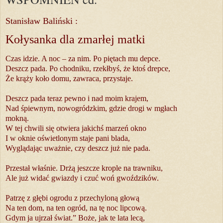
Stanisław Baliński :
Kołysanka dla zmarłej matki
Czas idzie. A noc – za nim. Po pię­tach mu dep­ce.
Deszcz pada. Po chod­ni­ku, rzekł­byś, że ktoś drep­ce,
Że krą­ży koło domu, za­wra­ca, przy­sta­je.
Deszcz pada te­raz pew­no i nad moim kra­jem,
Nad śpiew­nym, no­wo­gródz­kim, gdzie dro­gi w mgłach
mok­ną.
W tej chwi­li się otwie­ra ja­kichś ma­rzeń okno
I w oknie oświe­tlo­nym sta­je pani bla­da,
Wy­glą­da­jąc uważ­nie, czy deszcz już nie pada.
Prze­stał wła­śnie. Drżą jesz­cze kro­ple na traw­ni­ku,
Ale już wi­dać gwiaz­dy i czuć woń gwoź­dzi­ków.
Pa­trzę z głę­bi ogro­du z prze­chy­lo­ną gło­wą
Na ten dom, na ten ogród, na tę noc lip­co­wą.
Gdym ja uj­rzał świat.” Boże, jak te lata lecą,