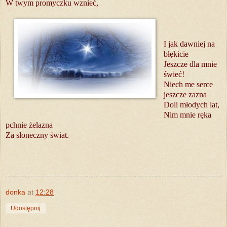
W twym promyczku wznieć,
I jak dawniej na
błękicie
Jeszcze dla mnie
świeć!
Niech me serce
jeszcze zazna
Doli młodych lat,
Nim mnie ręka
pchnie żelazna
Za słoneczny świat.
donka
at
12:28
Udostępnij