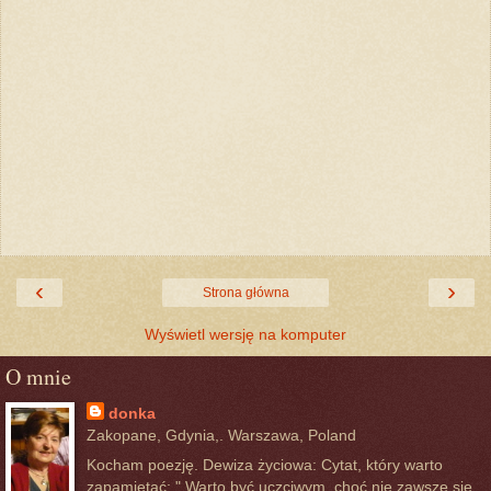
‹
›
Strona główna
Wyświetl wersję na komputer
O mnie
donka
Zakopane, Gdynia,. Warszawa, Poland
Kocham poezję. Dewiza życiowa: Cytat, który warto
zapamiętać: " Warto być uczciwym, choć nie zawsze się