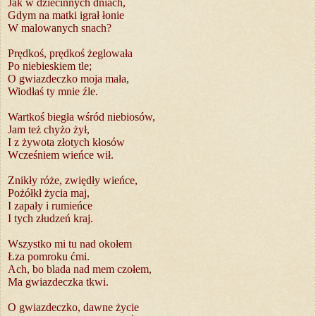
Jak w dziecinnych dniach,
Gdym na matki igrał łonie
W malowanych snach?
Prędkoś, prędkoś żeglowała
Po niebieskiem tle;
O gwiazdeczko moja mała,
Wiodłaś ty mnie źle.
Wartkoś biegła wśród niebiosów,
Jam też chyżo żył,
I z żywota złotych kłosów
Wcześniem wieńce wił.
Znikły róże, zwiędły wieńce,
Pożółkł życia maj,
I zapały i rumieńce
I tych złudzeń kraj.
Wszystko mi tu nad okołem
Łza pomroku ćmi.
Ach, bo blada nad mem czołem,
Ma gwiazdeczka tkwi.
O gwiazdeczko, dawne życie