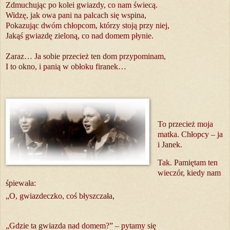
Zdmu­chu­jąc po ko­lei gwiaz­dy, co nam świe­cą.
Wi­dzę, jak owa pani na pal­cach się wspi­na,
Po­ka­zu­jąc dwóm chłop­com, któ­rzy sto­ją przy niej,
Ja­kąś gwiaz­dę zie­lo­ną, co nad do­mem pły­nie.
Za­raz… Ja so­bie prze­cież ten dom przy­po­mi­nam,
I to okno, i pa­nią w ob­ło­ku fi­ra­nek…
To prze­cież moja
mat­ka. Chłop­cy – ja
i Ja­nek.
Tak. Pa­mię­tam ten
wie­czór, kie­dy nam
śpie­wa­ła:
„O, gwiaz­decz­ko, coś błysz­cza­ła,
„Gdzie ta gwiaz­da nad do­mem?” – py­ta­my się