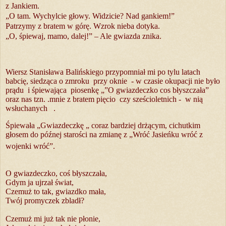
z Jan­kiem.
„O tam. Wy­chyl­cie gło­wy. Wi­dzi­cie? Nad gan­kiem!”
Pa­trzy­my z bra­tem w górę. Wzrok nie­ba do­ty­ka.
„O, śpie­waj, mamo, da­lej!” – Ale gwiaz­da zni­ka.
Wiersz Stanisława Balińskiego przypomniał mi po tylu latach
babcię, siedząca o zmroku przy oknie - w czasie okupacji nie było
prądu i śpiewająca piosenkę „”O gwiazdeczko cos błyszczała”
oraz nas tzn. .mnie z bratem pięcio czy sześcioletnich - w nią
wsłuchanych .
Śpiewała „Gwiazdeczkę „ coraz bardziej drżącym, cichutkim
głosem do późnej starości na zmianę z „Wróć Jasieńku wróć z
wojenki wróć”
.
O gwiazdeczko, coś błyszczała,
Gdym ja ujrzał świat,
Czemuż to tak, gwiazdko mała,
Twój promyczek zbladł?
Czemuż mi już tak nie płonie,