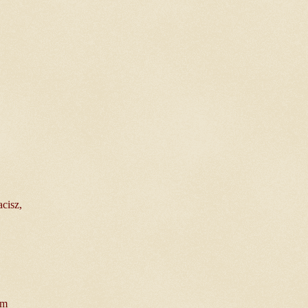
cisz,
ym