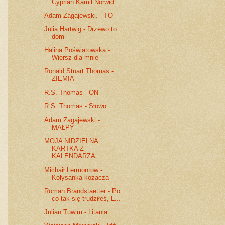
Cyprian Kamil Norwid
Adam Zagajewski. - TO
Julia Hartwig - Drzewo to
dom
Halina Poświatowska -
Wiersz dla mnie
Ronald Stuart Thomas -
ZIEMIA
R.S. Thomas - ON
R.S. Thomas - Słowo
Adam Zagajewski -
MAŁPY
MOJA NIDZIELNA
KARTKA Z
KALENDARZA
Michaił Lermontow -
Kołysanka kozacza
Roman Brandstaetter - Po
co tak się trudziłeś, L...
Julian Tuwim - Litania