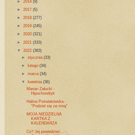
►
2014
(9)
►
2017
(5)
►
2018
(277)
►
2019
(245)
►
2020
(321)
►
2021
(333)
▼
2022
(383)
►
stycznia
(33)
►
lutego
(34)
►
marca
(34)
▼
kwietnia
(36)
Marian Załucki -
Hipochondryk
Halina Poświatowska -
"Podziel się ze mną"
MOJA NIEDZIELNA
KARTKA Z
KALENDARZA
Co? Jej powiedzieć... -