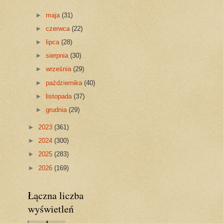
►
maja
(31)
►
czerwca
(22)
►
lipca
(28)
►
sierpnia
(30)
►
września
(29)
►
października
(40)
►
listopada
(37)
►
grudnia
(29)
►
2023
(361)
►
2024
(300)
►
2025
(283)
►
2026
(169)
Łączna liczba
wyświetleń