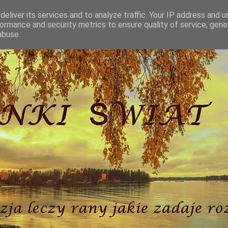
eliver its services and to analyze traffic. Your IP address and 
ormance and security metrics to ensure quality of service, gen
abuse.