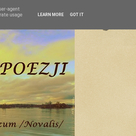
user-agent
erate usage
LEARN MORE
GOT IT