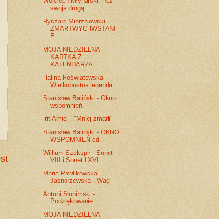
Wojciech Młynarski - Idź
swoją drogą
Ryszard Mierzejewski -
ZMARTWYCHWSTANI
E
MOJA NIEDZIELNA
KARTKA Z
KALENDARZA
Halina Poświatowska -
Wielkopostna legenda
Stanisław Baliński - Okno
wspomnień
Irit Amiel - "Mniej zmarli"
Stanisław Baliński - OKNO
WSPOMNIEŃ cd.
William Szekspir - Sonet
st
VIII i Sonet LXVI
Maria Pawlikowska-
Jasnorzewska - Wagi
Antoni Słonimski -
Podziękowanie
MOJA NIEDZIELNA