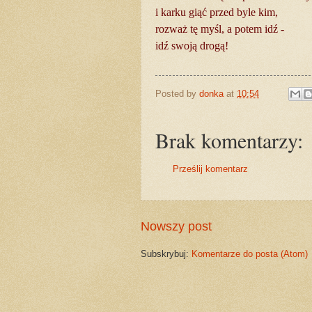
i karku giąć przed byle kim,
rozważ tę myśl, a potem idź -
idź swoją drogą!
Posted by
donka
at
10:54
Brak komentarzy:
Prześlij komentarz
Nowszy post
Subskrybuj:
Komentarze do posta (Atom)