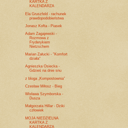
KARTKA Z
KALENDARZA
Ela Gruszfeld - rachunek
prawdopodobieństwa
Jonasz Kofta - Piasek
Adam Zagajewski -
Rozmowa z
Fryderykiem
Nietzschem
Marian Załucki - "Komfort
działa"
Agnieszka Osiecka -
Gdzieś na dnie snu
z bloga „Kompostownia”
Czesław Miłosz - Bieg
Wisława Szymborska -
Dusza
Małgorzata Hillar - Dziki
człowiek
MOJA NIEDZIELNA
KARTKA Z
KALENDARZA