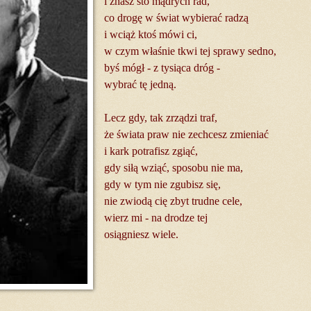
i znasz sto mądrych rad,
co drogę w świat wybierać radzą
i wciąż ktoś mówi ci,
w czym właśnie tkwi tej sprawy sedno,
byś mógł - z tysiąca dróg -
wybrać tę jedną.
Lecz gdy, tak zrządzi traf,
że świata praw nie zechcesz zmieniać
i kark potrafisz zgiąć,
gdy siłą wziąć, sposobu nie ma,
gdy w tym nie zgubisz się,
nie zwiodą cię zbyt trudne cele,
wierz mi - na drodze tej
osiągniesz wiele.