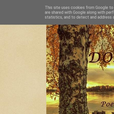
This site uses cookies from Google to d
are shared with Google along with perf
statistics, and to detect and address 