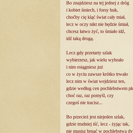
Bo znajdziesz na tej jednej z dróg
i kobiet śmiech, i forsy huk,
choćby cię kląć świat cały miał,
lecz w oczy nikt nie będzie śmiał,
chcesz łatwo żyć, to śmiało idź,
idź taką drogą.
Lecz gdy przetarty szlak
wybierzesz, jak wielu wybrało
i nim osiągniesz już
co w życiu zawsze krótko trwało
lecz nim w świat wejdziesz ten,
gdzie według cen pochlebstwem pła
choć raz, raz pomyśl, czy
czegoś nie tracisz...
Bo przecież jest niejeden szlak,
gdzie trudniej iść, lecz - żyjąc tak,
nie musisz brnąć w pochlebstwa d