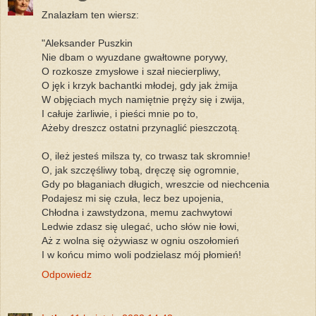
Znalazłam ten wiersz:
"Aleksander Puszkin
Nie dbam o wyuzdane gwałtowne porywy,
O rozkosze zmysłowe i szał niecierpliwy,
O jęk i krzyk bachantki młodej, gdy jak żmija
W objęciach mych namiętnie pręży się i zwija,
I całuje żarliwie, i pieści mnie po to,
Ażeby dreszcz ostatni przynaglić pieszczotą.
O, ileż jesteś milsza ty, co trwasz tak skromnie!
O, jak szczęśliwy tobą, dręczę się ogromnie,
Gdy po błaganiach długich, wreszcie od niechcenia
Podajesz mi się czuła, lecz bez upojenia,
Chłodna i zawstydzona, memu zachwytowi
Ledwie zdasz się ulegać, ucho słów nie łowi,
Aż z wolna się ożywiasz w ogniu oszołomień
I w końcu mimo woli podzielasz mój płomień!
Odpowiedz