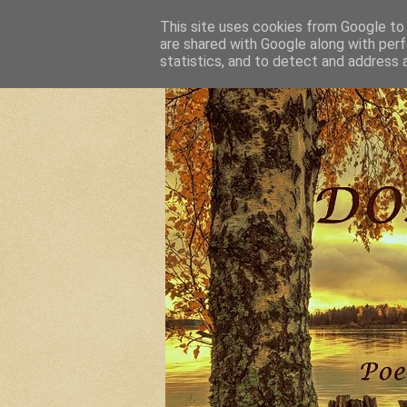
This site uses cookies from Google to d
are shared with Google along with perf
statistics, and to detect and address 