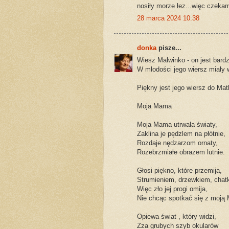
nosiły morze łez...więc czeka
28 marca 2024 10:38
donka
pisze...
Wiesz Malwinko - on jest bardzo
W młodości jego wiersz miały w 
Piękny jest jego wiersz do Matk
Moja Mama
Moja Mama utrwala światy,
Zaklina je pędzlem na płótnie,
Rozdaje nędzarzom ornaty,
Rozebrzmiałe obrazem lutnie.
Głosi piękno, które przemija,
Strumieniem, drzewkiem, chat
Więc zło jej progi omija,
Nie chcąc spotkać się z moją 
Opiewa świat , który widzi,
Zza grubych szyb okularów