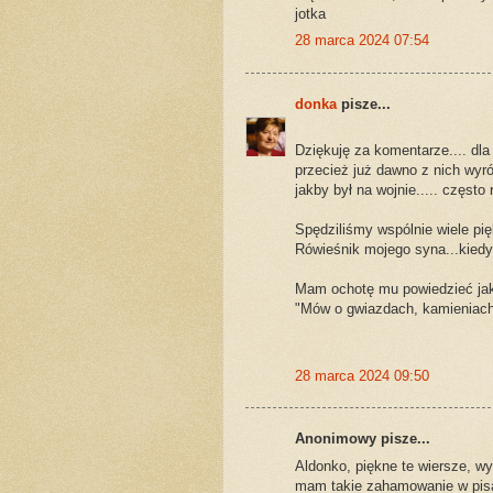
jotka
28 marca 2024 07:54
donka
pisze...
Dziękuję za komentarze.... dla
przecież już dawno z nich wyró
jakby był na wojnie..... często
Spędziliśmy wspólnie wiele pię
Rówieśnik mojego syna...kiedyś
Mam ochotę mu powiedzieć jak
"Mów o gwiazdach, kamieniach
28 marca 2024 09:50
Anonimowy pisze...
Aldonko, piękne te wiersze, wy
mam takie zahamowanie w pisani