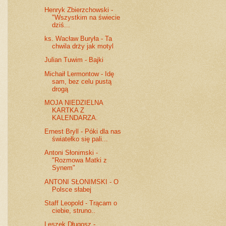
Henryk Zbierzchowski -
"Wszystkim na świecie
dziś...
ks. Wacław Buryła - Ta
chwila drży jak motyl
Julian Tuwim - Bajki
Michaił Lermontow - Idę
sam, bez celu pustą
drogą
MOJA NIEDZIELNA
KARTKA Z
KALENDARZA.
Ernest Bryll - Póki dla nas
światełko się pali...
Antoni Słonimski -
"Rozmowa Matki z
Synem"
ANTONI SŁONIMSKI - O
Polsce słabej
Staff Leopold - Trącam o
ciebie, struno..
Leszek Długosz -