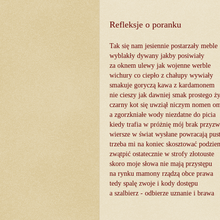
Refleksje o poranku
Tak się nam jesiennie postarzały meble
wyblakły dywany jakby posiwiały
za oknem ulewy jak wojenne werble
wichury co ciepło z chałupy wywiały
smakuje goryczą kawa z kardamonem
nie cieszy jak dawniej smak prostego ży
czarny kot się uwziął niczym nomen o
a zgorzkniałe wody niezdatne do picia
kiedy trafia w próżnię mój brak przyzw
wiersze w świat wysłane powracają pus
trzeba mi na koniec skosztować podzie
zwątpić ostatecznie w strofy złotouste
skoro moje słowa nie mają przystępu
na rynku mamony rządzą obce prawa
tedy spalę zwoje i kody dostępu
a szalbierz - odbierze uznanie i brawa