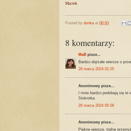
Maciek
Posted by
donka
at
00:03
8 komentarzy:
MaB
pisze...
Bardzo dojrzałe wiersze o prze
28 marca 2024 02:25
Anonimowy pisze...
I mnie bardzo podobają się te 
Stokrotka
28 marca 2024 05:58
Anonimowy pisze...
Piękne wiersze, trafne przemyś