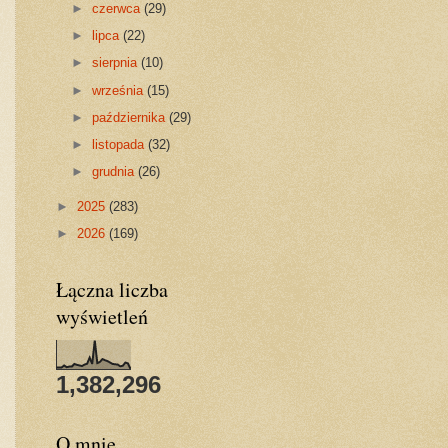
►
czerwca
(29)
►
lipca
(22)
►
sierpnia
(10)
►
września
(15)
►
października
(29)
►
listopada
(32)
►
grudnia
(26)
►
2025
(283)
►
2026
(169)
Łączna liczba
wyświetleń
1,382,296
O mnie