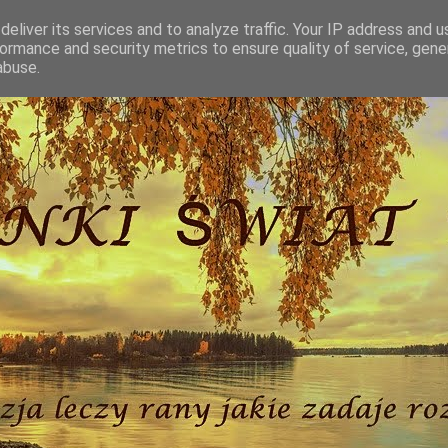
eliver its services and to analyze traffic. Your IP address and 
ormance and security metrics to ensure quality of service, gen
abuse.