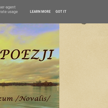
user-agent
erate usage
LEARN MORE
GOT IT