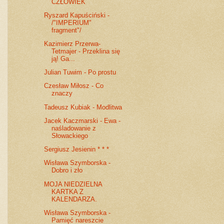
CZŁOWIEK
Ryszard Kapuściński -
/"IMPERIUM"
fragment"/
Kazimierz Przerwa-
Tetmajer - Przeklina się
ją! Ga...
Julian Tuwim - Po prostu
Czesław Miłosz - Co
znaczy
Tadeusz Kubiak - Modlitwa
Jacek Kaczmarski - Ewa -
naśladowanie z
Słowackiego
Sergiusz Jesienin * * *
Wisława Szymborska -
Dobro i zło
MOJA NIEDZIELNA
KARTKA Z
KALENDARZA.
Wisława Szymborska -
Pamięć nareszcie