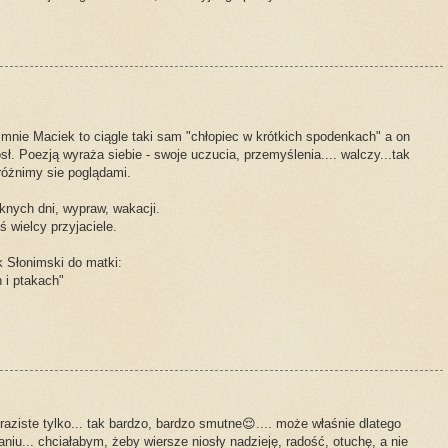
 mnie Maciek to ciągle taki sam "chłopiec w krótkich spodenkach" a on
sł. Poezją wyraża siebie - swoje uczucia, przemyślenia.... walczy...tak
 różnimy sie poglądami.
knych dni, wypraw, wakacji.
 wielcy przyjaciele.
 Słonimski do matki:
 i ptakach"
raziste tylko... tak bardzo, bardzo smutne😌.... może właśnie dlatego
u... chciałabym, żeby wiersze niosły nadzieję, radość, otuchę, a nie