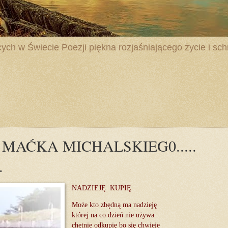
ych w Świecie Poezji piękna rozjaśniającego życie i schr
 - MAĆKA MICHALSKIEG0.....
.
NADZIEJĘ KUPIĘ
Może kto zbędną ma nadzieję
której na co dzień nie używa
chętnie odkupię bo się chwieje