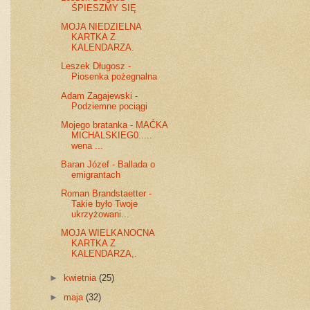
ŚPIESZMY SIĘ
MOJA NIEDZIELNA
KARTKA Z
KALENDARZA.
Leszek Długosz -
Piosenka pożegnalna
Adam Zagajewski -
Podziemne pociągi
Mojego bratanka - MAĆKA
MICHALSKIEG0.....
wena ...
Baran Józef - Ballada o
emigrantach
Roman Brandstaetter -
Takie było Twoje
ukrzyżowani...
MOJA WIELKANOCNA
KARTKA Z
KALENDARZA,.
►
kwietnia
(25)
►
maja
(32)