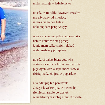
moja nadzieja – ledwie żywa
na cóż wam relikt dawnych czasów
nie używany od miesięcy
interes cicho bez hałasu
odkupię dam parę tysięcy
wszak macie wszystko na pewniaka
nabite konta świetną pracę
ja nie mam tylko siąść i płakać
oddaj nadzieję ja zapłacę
na cóż ci balast bierz gotówkę
zostaw na szrocie lub w lombardzie
pięć dych weź w łapę może stówkę
dzisiaj nadzieja jest w pogardzie
a ja odkupię ten przeżytek
złożę jak weksel już w niedzielę
się nie zmarnuje bo użytek
w najbliższym zrobię z niej Kościele