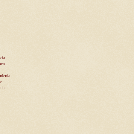
cia
men
olenia
te
mia