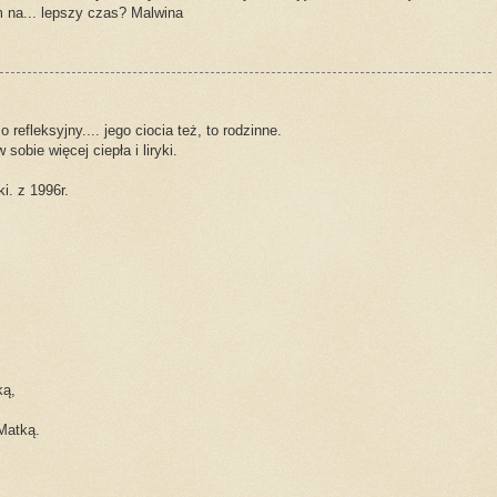
m na... lepszy czas? Malwina
 refleksyjny.... jego ciocia też, to rodzinne.
sobie więcej ciepła i liryki.
i. z 1996r.
ką,
Matką.