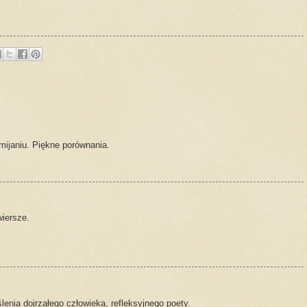
mijaniu. Piękne porównania.
wiersze.
lenia dojrzałego człowieka, refleksyjnego poety.