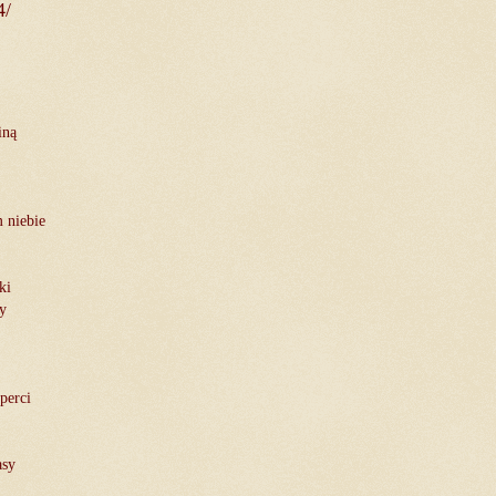
4/
iną
m niebie
ki
cy
perci
asy