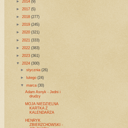
►
2014
(9)
►
2017
(5)
►
2018
(277)
►
2019
(245)
►
2020
(321)
►
2021
(333)
►
2022
(383)
►
2023
(361)
▼
2024
(300)
►
stycznia
(26)
►
lutego
(24)
▼
marca
(30)
Adam Asnyk - Jedni i
drudzy
MOJA NIEDZIELNA
KARTKA Z
KALENDARZA
HENRYK
ZBIERZCHOWSKI -