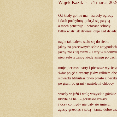
Wujek Kazik - /4 marca 202
Od kiedy go nie ma – zarosły ogrody
i dach pochylony pokrył się patyną
a mech penetruje - ociosane schody
tylko wiatr jak dawniej duje nad dziedz
nagle tak daleko stało się do siebie
jakby na przeciwnych sobie antypodach
jakby nie z tej ziemi - Tatry w siódmy
nieprzebyte zaspy kiedy śniegu po dach
moje pierwsze narty i pierwsze wyciecz
świat pojęć nieznany jakby całkiem ob
słowacki Mikulasz piwo prosto z beczki
po grani po grani - nastoletni chłopcy
wrosły w jaźń i wolę wszystkie górskie 
ukryte na hali – góralskie szałasy
i oczy co nigdy nie bały się śmierci
zgasły grzebiąc z sobą - tamte dobre cz