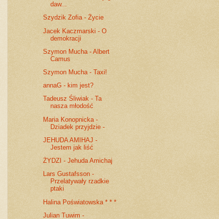
daw...
Szydzik Zofia - Życie
Jacek Kaczmarski - O
demokracji
Szymon Mucha - Albert
Camus
Szymon Mucha - Taxi!
annaG - kim jest?
Tadeusz Śliwiak - Ta
nasza młodość
Maria Konopnicka -
Dziadek przyjdzie -
JEHUDA AMIHAJ -
Jestem jak liść
ŻYDZI - Jehuda Amichaj
Lars Gustafsson -
Przelatywały rzadkie
ptaki
Halina Poświatowska * * *
Julian Tuwim -