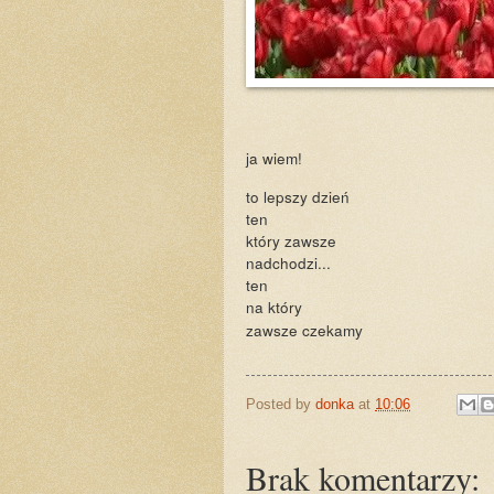
ja wiem!
to lepszy dzień
ten
który zawsze
nadchodzi...
ten
na który
zawsze czekamy
Posted by
donka
at
10:06
Brak komentarzy: