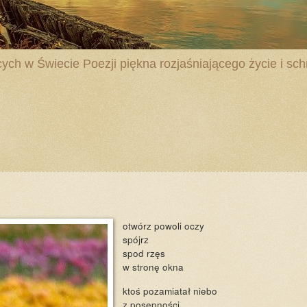
ych w Świecie Poezji piękna rozjaśniającego życie i schr
otwórz powoli oczy
spójrz
spod rzęs
w stronę okna
ktoś pozamiatał niebo
z posępności