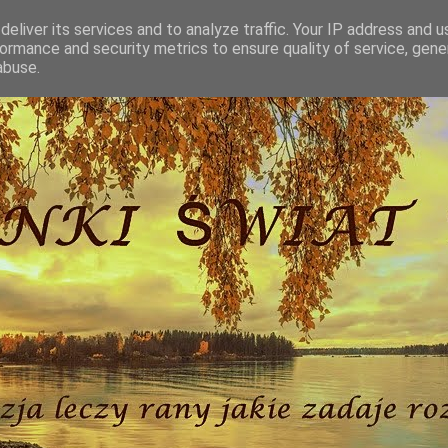
eliver its services and to analyze traffic. Your IP address and 
ormance and security metrics to ensure quality of service, gen
abuse.