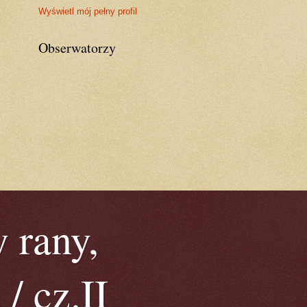
Wyświetl mój pełny profil
Obserwatorzy
 rany,
/ cz.II