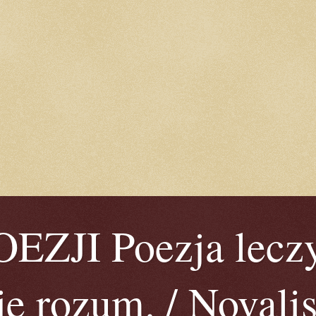
ZJI Poezja leczy
je rozum. / Novalis 