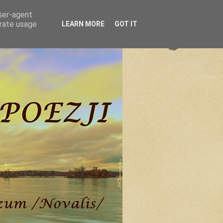
user-agent
erate usage
LEARN MORE
GOT IT