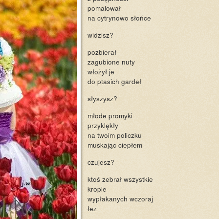
pomalował
na cytrynowo słońce
widzisz?
pozbierał
zagubione nuty
włożył je
do ptasich gardeł
słyszysz?
młode promyki
przyklękły
na twoim policzku
muskając ciepłem
czujesz?
ktoś zebrał wszystkie
krople
wypłakanych wczoraj
łez