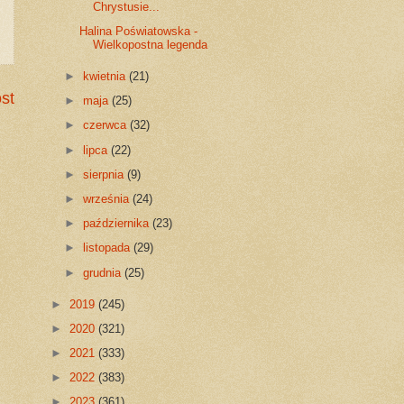
Chrystusie...
Halina Poświatowska -
Wielkopostna legenda
►
kwietnia
(21)
st
►
maja
(25)
►
czerwca
(32)
►
lipca
(22)
►
sierpnia
(9)
►
września
(24)
►
października
(23)
►
listopada
(29)
►
grudnia
(25)
►
2019
(245)
►
2020
(321)
►
2021
(333)
►
2022
(383)
►
2023
(361)