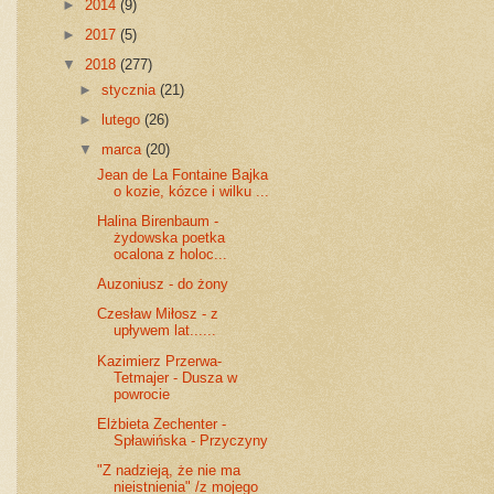
►
2014
(9)
►
2017
(5)
▼
2018
(277)
►
stycznia
(21)
►
lutego
(26)
▼
marca
(20)
Jean de La Fontaine Bajka
o kozie, kózce i wilku ...
Halina Birenbaum -
żydowska poetka
ocalona z holoc...
Auzoniusz - do żony
Czesław Miłosz - z
upływem lat......
Kazimierz Przerwa-
Tetmajer - Dusza w
powrocie
Elżbieta Zechenter -
Spławińska - Przyczyny
"Z nadzieją, że nie ma
nieistnienia" /z mojego