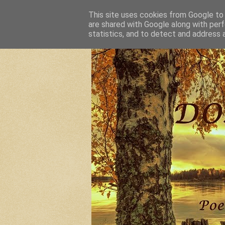
This site uses cookies from Google to d
are shared with Google along with perf
statistics, and to detect and address 