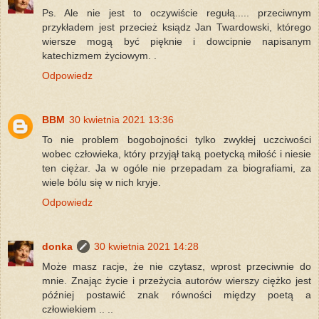
Ps. Ale nie jest to oczywiście regułą..... przeciwnym
przykładem jest przecież ksiądz Jan Twardowski, którego
wiersze mogą być pięknie i dowcipnie napisanym
katechizmem życiowym. .
Odpowiedz
BBM
30 kwietnia 2021 13:36
To nie problem bogobojności tylko zwykłej uczciwości
wobec człowieka, który przyjął taką poetycką miłość i niesie
ten ciężar. Ja w ogóle nie przepadam za biografiami, za
wiele bólu się w nich kryje.
Odpowiedz
donka
30 kwietnia 2021 14:28
Może masz racje, że nie czytasz, wprost przeciwnie do
mnie. Znając życie i przeżycia autorów wierszy ciężko jest
później postawić znak równości między poetą a
człowiekiem .. ..