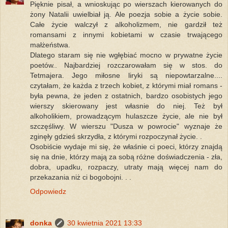
Pięknie pisał, a wnioskując po wierszach kierowanych do
żony Natalii uwielbiał ją. Ale poezja sobie a życie sobie.
Całe życie walczył z alkoholizmem, nie gardził też
romansami z innymi kobietami w czasie trwającego
małżeństwa.
Dlatego staram się nie wgłębiać mocno w prywatne życie
poetów.. Najbardziej rozczarowałam się w stos. do
Tetmajera. Jego miłosne liryki są niepowtarzalne....
czytałam, że każda z trzech kobiet, z którymi miał romans -
była pewna, że jeden z ostatnich, bardzo osobistych jego
wierszy skierowany jest własnie do niej. Też był
alkoholikiem, prowadzącym hulaszcze życie, ale nie był
szczęśliwy. W wierszu "Dusza w powrocie" wyznaje że
zginęły gdzieś skrzydła, z którymi rozpoczynał życie. .
Osobiście wydaje mi się, że właśnie ci poeci, którzy znajdą
się na dnie, którzy mają za sobą różne doświadczenia - zła,
dobra, upadku, rozpaczy, utraty mają więcej nam do
przekazania niż ci bogobojni. . .
Odpowiedz
donka
30 kwietnia 2021 13:33