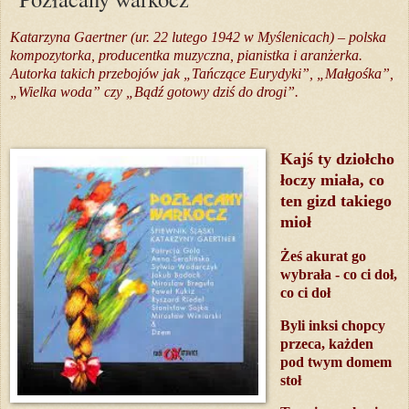
Katarzyna Gaertner (ur. 22 lutego 1942 w Myślenicach) – polska
kompozytorka, producentka muzyczna, pianistka i aranżerka.
Autorka takich przebojów jak „Tańczące Eurydyki”, „Małgośka”,
„Wielka woda” czy „Bądź gotowy dziś do drogi”.
Kajś ty dziołcho
łoczy miała, co
ten gizd takiego
mioł
Żeś akurat go
wybrała - co ci doł,
co ci doł
Byli inksi chopcy
przeca, każden
pod twym domem
stoł