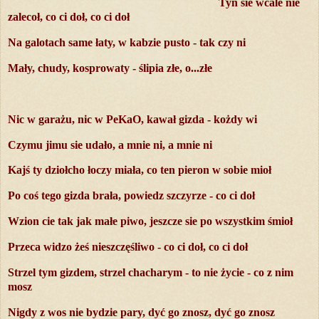
Tyn sie wcale nie
zalecoł, co ci doł, co ci doł
Na galotach same łaty, w kabzie pusto - tak czy ni
Mały, chudy, kosprowaty - ślipia złe, o...złe
Nic w garażu, nic w PeKaO, kawał gizda - kożdy wi
Czymu jimu sie udało, a mnie ni, a mnie ni
Kajś ty dziołcho łoczy miała, co ten pieron w sobie mioł
Po coś tego gizda brała, powiedz szczyrze - co ci doł
Wzion cie tak jak małe piwo, jeszcze sie po wszystkim śmioł
Przeca widzo żeś nieszczęśliwo - co ci doł, co ci doł
Strzel tym gizdem, strzel chacharym - to nie życie - co z nim
mosz
Nigdy z wos nie bydzie pary, dyć go znosz, dyć go znosz