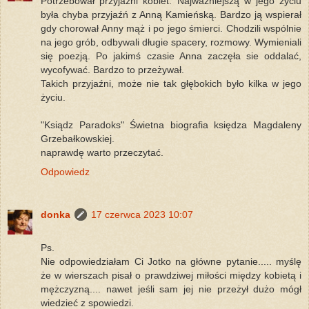
Potrzebował przyjaźni kobiet. Najważniejszą w jego życiu
była chyba przyjaźń z Anną Kamieńską. Bardzo ją wspierał
gdy chorował Anny mąż i po jego śmierci. Chodzili wspólnie
na jego grób, odbywali długie spacery, rozmowy. Wymieniali
się poezją. Po jakimś czasie Anna zaczęła sie oddalać,
wycofywać. Bardzo to przeżywał.
Takich przyjaźni, może nie tak głębokich było kilka w jego
życiu.
"Ksiądz Paradoks" Świetna biografia księdza Magdaleny
Grzebałkowskiej.
naprawdę warto przeczytać.
Odpowiedz
donka
17 czerwca 2023 10:07
Ps.
Nie odpowiedziałam Ci Jotko na główne pytanie..... myślę
że w wierszach pisał o prawdziwej miłości między kobietą i
mężczyzną.... nawet jeśli sam jej nie przeżył dużo mógł
wiedzieć z spowiedzi.