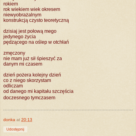
rokiem
rok wiekiem wiek okresem
niewyobrażalnym
konstrukcją czysto teoretyczną
dzisiaj jest połową mego
jedynego życia
pędzącego na oślep w otchłań
zmęczony
nie mam już sił śpieszyć za
danym mi czasem
dzień pożera kolejny dzień
co z niego skorzystam
odliczam
od danego mi kapitału szczęścia
doczesnego tymczasem
donka
at
20:13
Udostępnij