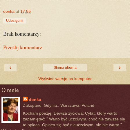
donka
at
17:55
Udostępnij
Brak komentarzy:
Prześlij komentarz
‹
›
Strona główna
Wyświetl wersję na komputer
O mnie
donka
Zakopane, Gdynia,. Warszawa, Poland
Kocham poezję. Dewiza życiowa: Cytat, który warto
zapamiętać: " Warto być uczciwym, choć nie zawsze się
to opłaca. Opłaca się być nieuczciwym, ale nie warto."