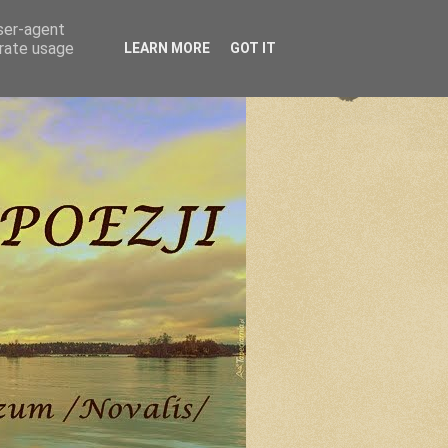
user-agent
erate usage
LEARN MORE
GOT IT