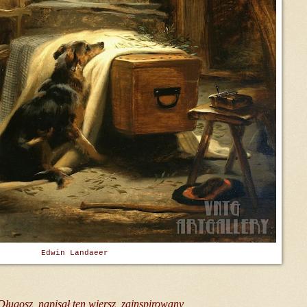
Edwin Landaeer
Długosz
napisał ten wiersz zainspirowany