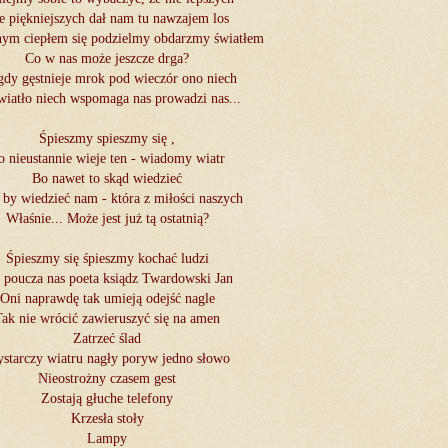
e piękniejszych dał nam tu nawzajem los
nym ciepłem się podzielmy obdarzmy światłem
Co w nas może jeszcze drga?
gdy gęstnieje mrok pod wieczór ono niech
wiatło niech wspomaga nas prowadzi nas...
Śpieszmy spieszmy się ,
o nieustannie wieje ten - wiadomy wiatr
Bo nawet to skąd wiedzieć
 by wiedzieć nam - która z miłości naszych
Właśnie... Może jest już tą ostatnią?
Śpieszmy się śpieszmy kochać ludzi
 poucza nas poeta ksiądz Twardowski Jan
Oni naprawdę tak umieją odejść nagle
Tak nie wrócić zawieruszyć się na amen
Zatrzeć ślad
starczy wiatru nagły poryw jedno słowo
Nieostrożny czasem gest
Zostają głuche telefony
Krzesła stoły
Lampy