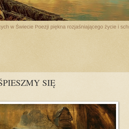
ych w Świecie Poezji piękna rozjaśniającego życie i schr
- ŚPIESZMY SIĘ