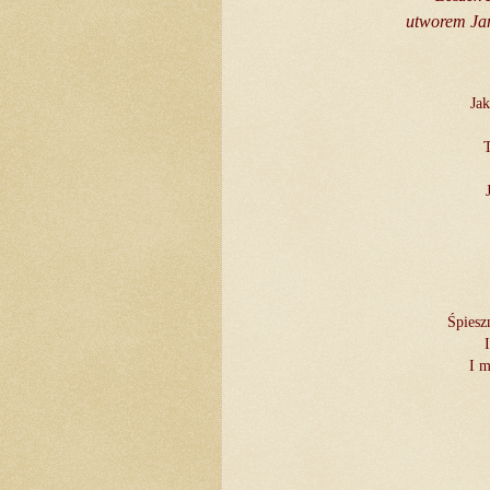
utworem Jan
Jak
Śpiesz
I m