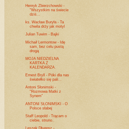
Henryk Zbierzchowski -
"Wszystkim na świecie
dziś...
ks. Wacław Buryła - Ta
chwila drży jak motyl
Julian Tuwim - Bajki
Michaił Lermontow - Idę
sam, bez celu pustą
drogą
MOJA NIEDZIELNA
KARTKA Z
KALENDARZA.
Ernest Bryll - Póki dla nas
światełko się pali...
Antoni Słonimski -
"Rozmowa Matki z
Synem"
ANTONI SŁONIMSKI - O
Polsce słabej
Staff Leopold - Trącam o
ciebie, struno..
Leszek Długosz -