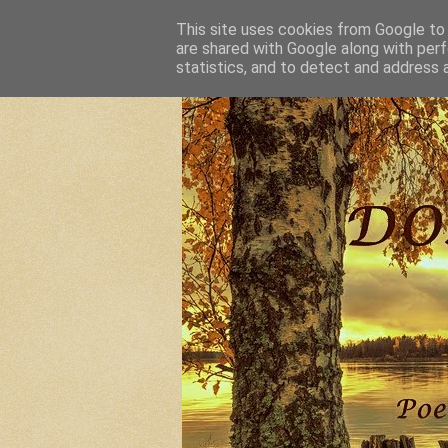
This site uses cookies from Google to d
are shared with Google along with perf
statistics, and to detect and address 