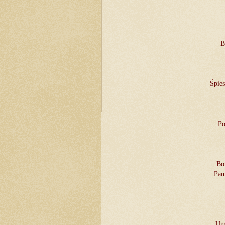
B
Śpies
Po
Bo
Pam
Umi