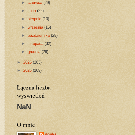
►
czerwca
(29)
►
lipca
(22)
►
sierpnia
(10)
►
września
(15)
►
października
(29)
►
listopada
(32)
►
grudnia
(26)
►
2025
(283)
►
2026
(169)
Łączna liczba
wyświetleń
NaN
O mnie
donka