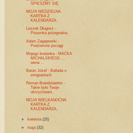
ŚPIESZMY SIĘ
MOJA NIEDZIELNA
KARTKA Z
KALENDARZA.
Leszek Długosz -
Piosenka pożegnalna
Adam Zagajewski -
Podziemne pociągi
Mojego bratanka - MAĆKA
MICHALSKIEG0.....
wena ...
Baran Józef - Ballada o
emigrantach
Roman Brandstaetter -
Takie było Twoje
ukrzyżowani...
MOJA WIELKANOCNA
KARTKA Z
KALENDARZA,.
►
kwietnia
(25)
►
maja
(32)