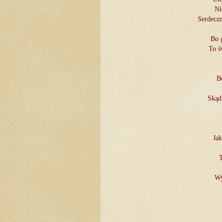
Ni
Serdecz
Bo 
To ś
B
Skąd
Jak
Wy