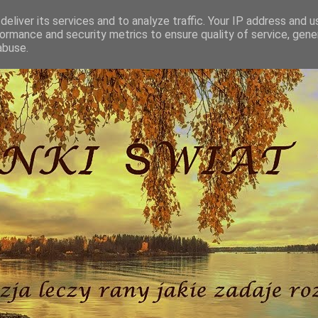
eliver its services and to analyze traffic. Your IP address and 
ormance and security metrics to ensure quality of service, gen
abuse.