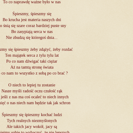
To co naprawdę ważne było w nas
Śpieszmy, śpieszmy się
Bo krucha jest materia naszych dni
o śnią się szare coraz bardziej puste sny
Bo zasypiają serca w nas
Nie zbudzą się któregoś dnia...
zmy się śpieszmy żeby zdążyć, żeby rozdać
Ten majątek serca z tylu tylu lat
Po co nam dźwigać taki ciężar
Aż na tamtą stronę świata
 co nam to wszystko z sobą po co brać ?
O niech to lepiej tu zostanie
Nasze myśli radość oczu czułość rąk
 jeśli z nas ma coś ocaleć to niech innych
ięć o nas niech nam będzie tak jak schron
Śpieszmy się śpieszmy kochać ludzi
Tych realnych niezmyślonych
Ale takich jacy wokół, jacy są
ejmy sobie to wybaczyć, że nie lepszych