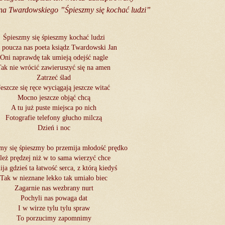
a Twardowskiego ”Śpieszmy się kochać ludzi”
Śpieszmy się śpieszmy kochać ludzi
 poucza nas poeta ksiądz Twardowski Jan
Oni naprawdę tak umieją odejść nagle
Tak nie wrócić zawieruszyć się na amen
Zatrzeć ślad
Jeszcze się ręce wyciągają jeszcze witać
Mocno jeszcze objąć chcą
A tu już puste miejsca po nich
Fotografie telefony głucho milczą
Dzień i noc
my się śpieszmy bo przemija młodość prędko
Ileż prędzej niż w to sama wierzyć chce
ija gdzieś ta łatwość serca, z którą kiedyś
Tak w nieznane lekko tak umiało biec
Zagarnie nas wezbrany nurt
Pochyli nas powaga dat
I w wirze tylu tylu spraw
To porzucimy zapomnimy