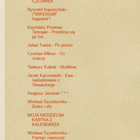
CZŁOWIEK
Ryszard Kapuściński -
/"IMPERIUM"
fragment"/
Kazimierz Przerwa-
Tetmajer - Przeklina się
ją! Ga...
Julian Tuwim - Po prostu
Czesław Miłosz - Co
znaczy
Tadeusz Kubiak - Modlitwa
Jacek Kaczmarski - Ewa -
naśladowanie z
Słowackiego
Sergiusz Jesienin * * *
Wisława Szymborska -
Dobro i zło
MOJA NIEDZIELNA
KARTKA Z
KALENDARZA.
Wisława Szymborska -
Pamięć nareszcie