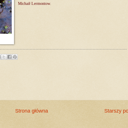
Michaił Lermontow.
Strona główna
Starszy po