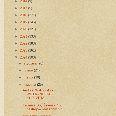
►
2014
(9)
►
2017
(5)
►
2018
(277)
►
2019
(245)
►
2020
(321)
►
2021
(333)
►
2022
(383)
►
2023
(361)
▼
2024
(300)
►
stycznia
(26)
►
lutego
(24)
►
marca
(30)
▼
kwietnia
(25)
Andrzej Waligórski -
WIELKANOCNE
KURCZĘTA
Tadeusz Boy Żeleński " Z
nastrojów wiosennych "