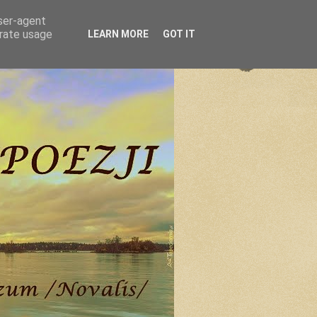
user-agent
erate usage
LEARN MORE
GOT IT