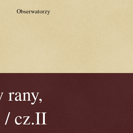
Obserwatorzy
 rany,
/ cz.II