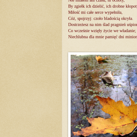
Nie miałem ani czasu, ni ochoty,
By zgiełk ich dzielić, ich drobne kłopot
Miłość mi całe serce wypełniła,
Cóż, spojrzyj: czoło bladością okryła.
Dostrzeżesz na nim ślad pragnień uśpio
Co wcześnie wzięły życie we władanie;
Niechlubna dla mnie pamięć dni minio