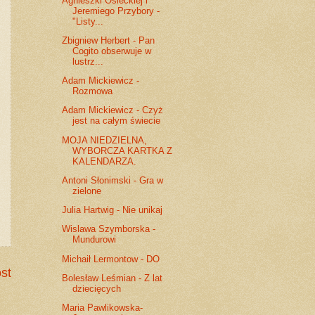
Agnieszki Osieckiej i
Jeremiego Przybory -
"Listy...
Zbigniew Herbert - Pan
Cogito obserwuje w
lustrz...
Adam Mickiewicz -
Rozmowa
Adam Mickiewicz - Czyż
jest na całym świecie
MOJA NIEDZIELNA,
WYBORCZA KARTKA Z
KALENDARZA.
Antoni Słonimski - Gra w
zielone
Julia Hartwig - Nie unikaj
Wislawa Szymborska -
Mundurowi
Michaił Lermontow - DO
st
Bolesław Leśmian - Z lat
dziecięcych
Maria Pawlikowska-