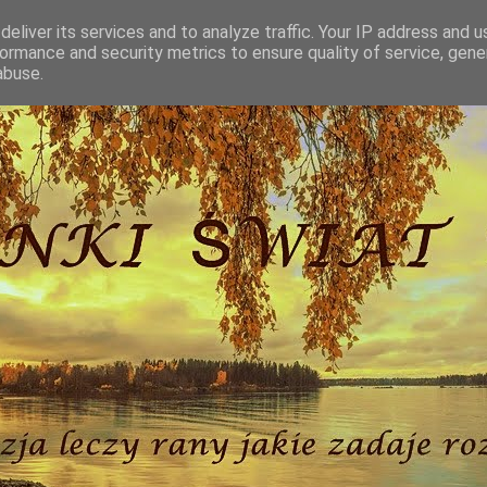
eliver its services and to analyze traffic. Your IP address and 
ormance and security metrics to ensure quality of service, gen
abuse.