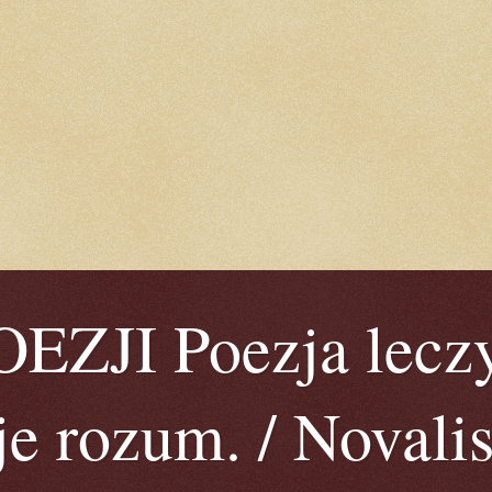
ZJI Poezja leczy
je rozum. / Novalis 