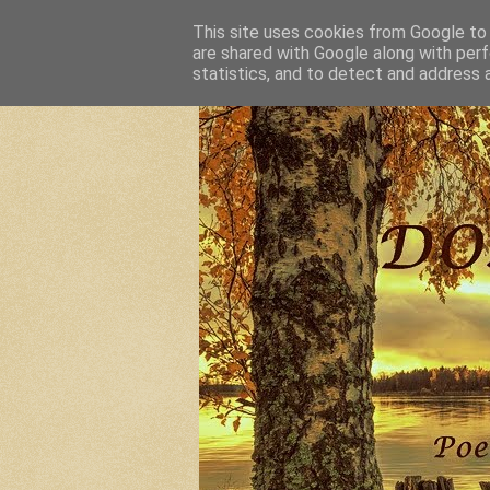
This site uses cookies from Google to d
are shared with Google along with perf
statistics, and to detect and address 