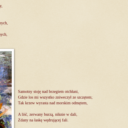
y,
nych,
nych,
Samotny stoję nad brzegiem otchłani,
Gdzie los mi wszystko zniweczył ze szczętem;
Tak krzew wyrasta nad morskim odmętem,
A liść, zerwany burzą, niknie w dali,
Zdany na łaskę wędrującej fali.