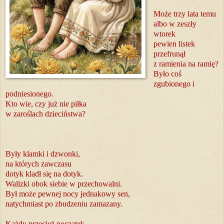
Może trzy lata temu
albo w zeszły
wtorek
pewien listek
przefrunął
z ramienia na ramię?
Było coś
zgubionego i
podniesionego.
Kto wie, czy już nie piłka
w zaroślach dzieciństwa?
Były klamki i dzwonki,
na których zawczasu
dotyk kladł się na dotyk.
Walizki obok siebie w przechowalni.
Był może pewnej nocy jednakowy sen,
natychmiast po zbudzeniu zamazany.
Każdy przecież początek