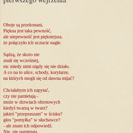
Oboje są przekonani,
Piękna jest taka pewność,
ale niepewność jest piękniejsza.
że połączyło ich uczucie nagłe.
Sądzą, że skoro nie
znali się wcześniej,
nic miedy nimi nigdy się nie działo.
A co na to ulice, schody, korytarze,
na których mogli się od dawna mijać?
Chciałabym ich zapytać,
czy nie pamietają -
może w drzwiach obrotowych
kiedyś twarzą w twarz?
jakieś "przepraszam" w ścisku?
głos "pomyłka" w słuchawce?
- ale znam ich odpowiedź.
Nie, nie pamietają.