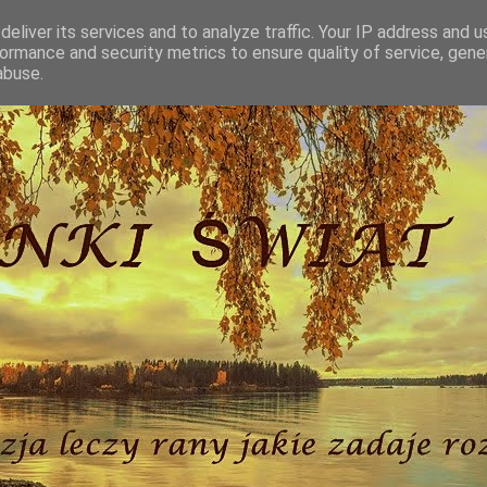
eliver its services and to analyze traffic. Your IP address and 
ormance and security metrics to ensure quality of service, gen
abuse.