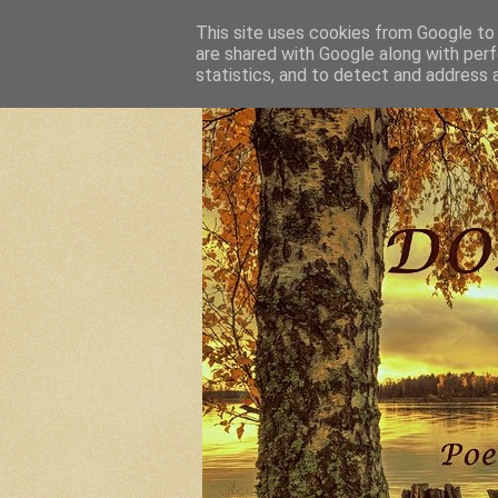
This site uses cookies from Google to d
are shared with Google along with perf
statistics, and to detect and address 