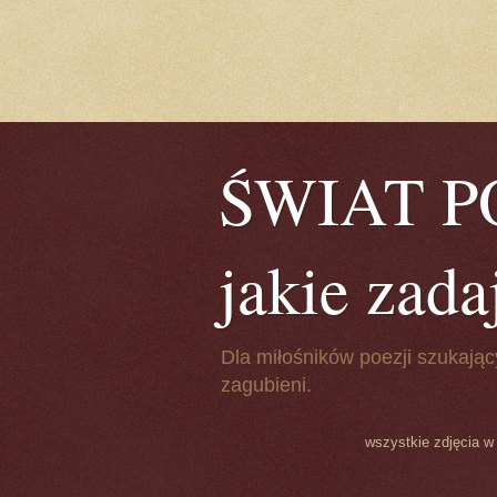
ŚWIAT POE
jakie zada
Dla miłośników poezji szukając
zagubieni.
wszystkie zdjęcia w