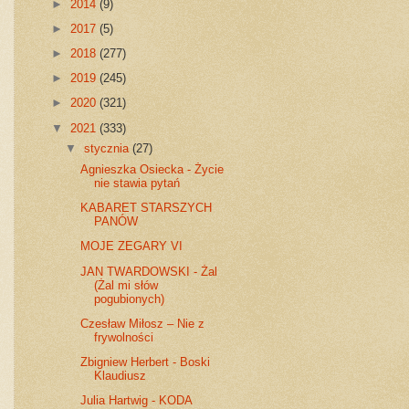
►
2014
(9)
►
2017
(5)
►
2018
(277)
►
2019
(245)
►
2020
(321)
▼
2021
(333)
▼
stycznia
(27)
Agnieszka Osiecka - Życie
nie stawia pytań
KABARET STARSZYCH
PANÓW
MOJE ZEGARY VI
JAN TWARDOWSKI - Żal
(Żal mi słów
pogubionych)
Czesław Miłosz – Nie z
frywolności
Zbigniew Herbert - Boski
Klaudiusz
Julia Hartwig - KODA