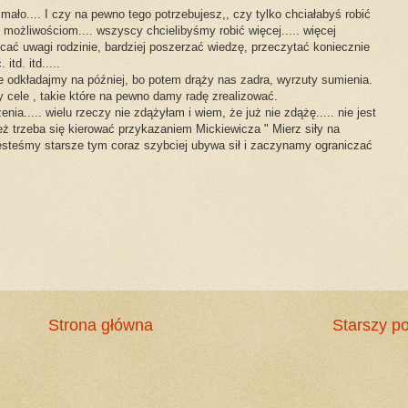
mało.... I czy na pewno tego potrzebujesz,, czy tylko chciałabyś robić
 możliwościom.... wszyscy chcielibyśmy robić więcej..... więcej
ać uwagi rodzinie, bardziej poszerzać wiedzę, przeczytać koniecznie
itd. itd.....
ie odkładajmy na później, bo potem drąży nas zadra, wyrzuty sumienia.
 cele , takie które na pewno damy radę zrealizować.
ia..... wielu rzeczy nie zdążyłam i wiem, że już nie zdążę..... nie jest
ż trzeba się kierować przykazaniem Mickiewicza " Mierz siły na
 jesteśmy starsze tym coraz szybciej ubywa sił i zaczynamy ograniczać
Strona główna
Starszy po