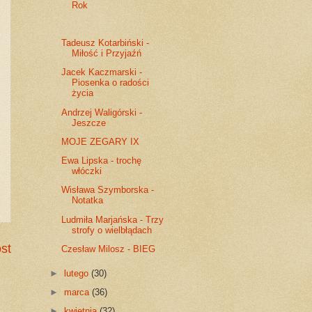
Rok
Tadeusz Kotarbiński -
Miłość i Przyjaźń
Jacek Kaczmarski -
Piosenka o radości
życia
Andrzej Waligórski -
Jeszcze
MOJE ZEGARY IX
Ewa Lipska - trochę
włóczki
Wisława Szymborska -
Notatka
Ludmiła Marjańska - Trzy
strofy o wielbłądach
st
Czesław Milosz - BIEG
►
lutego
(30)
►
marca
(36)
►
kwietnia
(32)