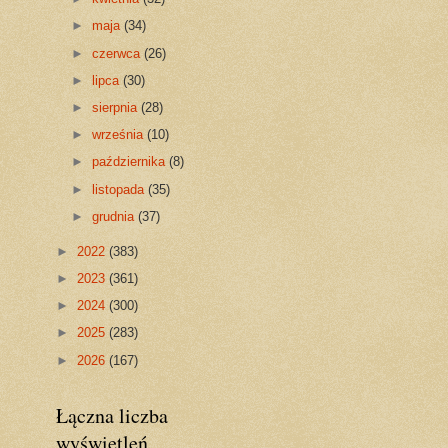
►
maja
(34)
►
czerwca
(26)
►
lipca
(30)
►
sierpnia
(28)
►
września
(10)
►
października
(8)
►
listopada
(35)
►
grudnia
(37)
►
2022
(383)
►
2023
(361)
►
2024
(300)
►
2025
(283)
►
2026
(167)
Łączna liczba
wyświetleń