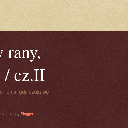
 rany,
/ cz.II
onienia, gdy czują się
przez usługę
Blogger
.