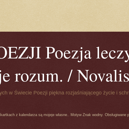
ZJI Poezja leczy
je rozum. / Novalis 
ych w Świecie Poezji piękna rozjaśniającego życie i schr
 kartkach z kalendarza są mojeje wlasne.. Motyw Znak wodny. Obsługiwane 