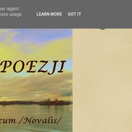
user-agent
erate usage
LEARN MORE
GOT IT