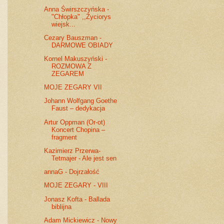
Anna Świrszczyńska -
"Chłopka" ,,Życiorys
wiejsk...
Cezary Bauszman -
DARMOWE OBIADY
Kornel Makuszyński -
ROZMOWA Z
ZEGAREM
MOJE ZEGARY VII
Johann Wolfgang Goethe
Faust – dedykacja
Artur Oppman (Or-ot)
Koncert Chopina –
fragment
Kazimierz Przerwa-
Tetmajer - Ale jest sen
annaG - Dojrzałość
MOJE ZEGARY - VIII
Jonasz Kofta - Ballada
biblijna
Adam Mickiewicz - Nowy