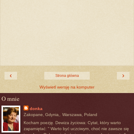
‹
›
Strona główna
Wyświetl wersję na komputer
O mnie
donka
Zakopane, Gdynia,. Warszawa, Poland
Kocham poezję. Dewiza życiowa: Cytat, który warto
zapamiętać: " Warto być uczciwym, choć nie zawsze się