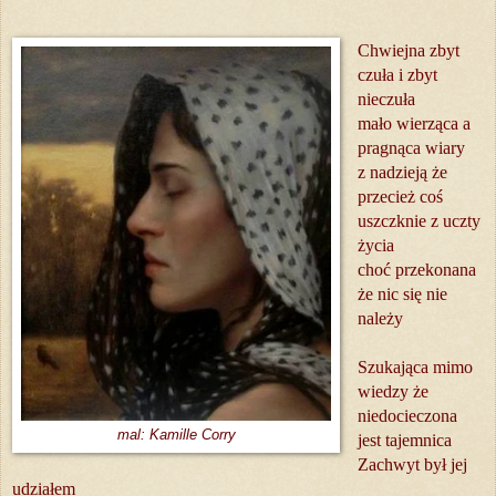
Chwiejna zbyt
czuła i zbyt
nieczuła
mało wierząca a
pragnąca wiary
z nadzieją że
przecież coś
uszczknie z uczty
życia
choć przekonana
że nic się nie
należy
Szukająca mimo
wiedzy że
niedocieczona
mal: Kamille Corry
jest tajemnica
Zachwyt był jej
udziałem