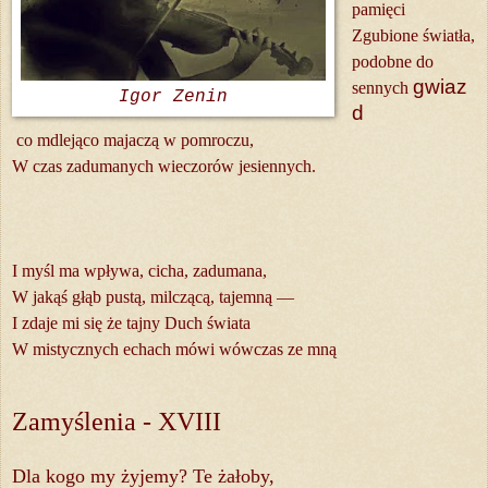
pamięci
Zgubione światła,
podobne do
gwiaz
sennych
Igor Zenin
d
co mdlejąco majaczą w pomroczu,
W czas zadumanych wieczorów jesiennych.
I myśl ma wpływa, cicha, zadumana,
W jakąś głąb pustą, milczącą, tajemną —
I zdaje mi się że tajny Duch świata
W mistycznych echach mówi wówczas ze mną
Zamyślenia - XVIII
Dla kogo my żyjemy? Te żałoby,