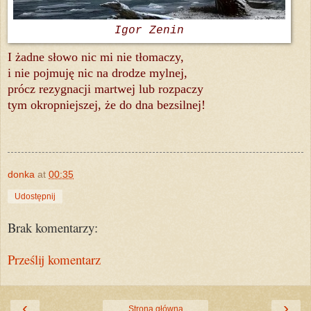
Igor Zenin
I żadne słowo nic mi nie tłomaczy,
i nie pojmuję nic na drodze mylnej,
prócz rezygnacji martwej lub rozpaczy
tym okropniejszej, że do dna bezsilnej!
donka
at
00:35
Udostępnij
Brak komentarzy:
Prześlij komentarz
‹
›
Strona główna