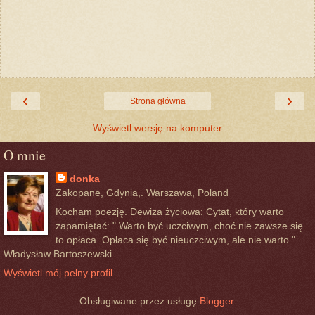
‹
›
Strona główna
Wyświetl wersję na komputer
O mnie
donka
Zakopane, Gdynia,. Warszawa, Poland
Kocham poezję. Dewiza życiowa: Cytat, który warto
zapamiętać: " Warto być uczciwym, choć nie zawsze się
to opłaca. Opłaca się być nieuczciwym, ale nie warto."
Władysław Bartoszewski.
Wyświetl mój pełny profil
Obsługiwane przez usługę
Blogger
.