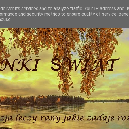
eliver its services and to analyze traffic. Your IP address and 
ormance and security metrics to ensure quality of service, gen
abuse.