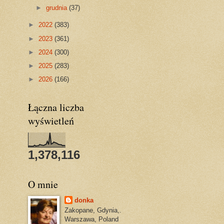
►
grudnia
(37)
►
2022
(383)
►
2023
(361)
►
2024
(300)
►
2025
(283)
►
2026
(166)
Łączna liczba
wyświetleń
1,378,116
O mnie
donka
Zakopane, Gdynia,.
Warszawa, Poland