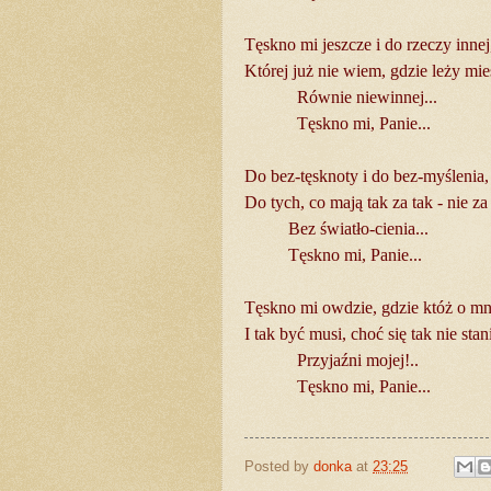
Tęskno mi jeszcze i do rzeczy innej
Której już nie wiem, gdzie leży mie
Równie niewinnej...
Tęskno mi, Panie...
Do bez-tęsknoty i do bez-myślenia,
Do tych, co mają tak za tak - nie za 
Bez światło-cienia...
Tęskno mi, Panie...
Tęskno mi owdzie, gdzie któż o mni
I tak być musi, choć się tak nie stan
Przyjaźni mojej!..
Tęskno mi, Panie...
Posted by
donka
at
23:25