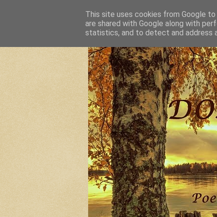
This site uses cookies from Google to d
are shared with Google along with perf
statistics, and to detect and address 