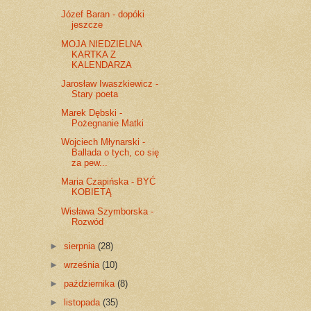
Józef Baran - dopóki
jeszcze
MOJA NIEDZIELNA
KARTKA Z
KALENDARZA
Jarosław Iwaszkiewicz -
Stary poeta
Marek Dębski -
Pożegnanie Matki
Wojciech Młynarski -
Ballada o tych, co się
za pew...
Maria Czapińska - BYĆ
KOBIETĄ
Wisława Szymborska -
Rozwód
►
sierpnia
(28)
►
września
(10)
►
października
(8)
►
listopada
(35)