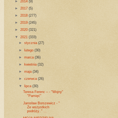
►
2014
(9)
►
2017
(5)
►
2018
(277)
►
2019
(245)
►
2020
(321)
▼
2021
(333)
►
stycznia
(27)
►
lutego
(30)
►
marca
(36)
►
kwietnia
(32)
►
maja
(34)
►
czerwca
(26)
▼
lipca
(30)
Teresa Ferenc – - "Wojny"
"Pamięć"
Jarosław Borszewicz - "
Ze wszystkich
podróży.." ...