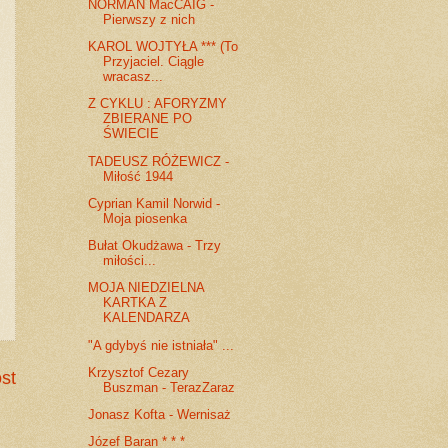
NORMAN MacCAIG -
Pierwszy z nich
KAROL WOJTYŁA *** (To
Przyjaciel. Ciągle
wracasz...
Z CYKLU : AFORYZMY
ZBIERANE PO
ŚWIECIE
TADEUSZ RÓŻEWICZ -
Miłość 1944
Cyprian Kamil Norwid -
Moja piosenka
Bułat Okudżawa - Trzy
miłości...
MOJA NIEDZIELNA
KARTKA Z
KALENDARZA
"A gdybyś nie istniała" ...
Krzysztof Cezary
st
Buszman - TerazZaraz
Jonasz Kofta - Wernisaż
Józef Baran * * *