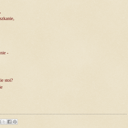
,
szkanie,
nie -
e stoi?
ie