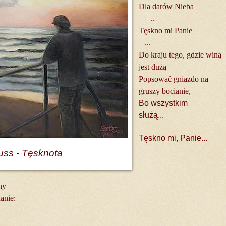
Dla darów Nieba
..
Tęskno mi Panie
...
Do kraju tego, gdzie winą
jest dużą
Popsować gniazdo na
gruszy bocianie,
Bo wszystkim
służą...
Tęskno mi, Panie...
Russ - Tęsknota
ny
anie: