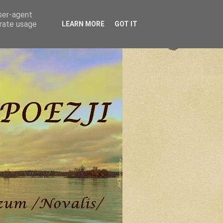
user-agent
erate usage
LEARN MORE
GOT IT