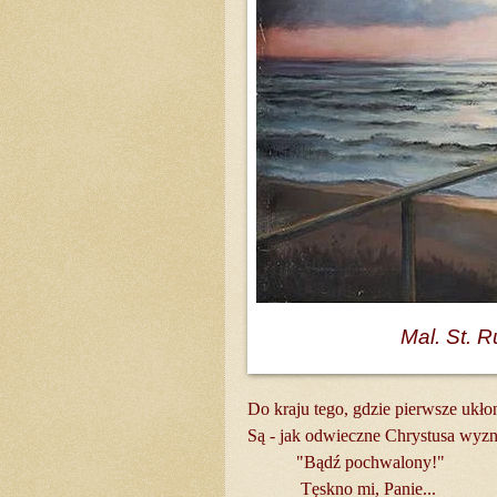
Mal. St. 
Do kraju tego, gdzie pierwsze ukło
Są - jak odwieczne Chrystusa wyzn
"Bądź pochwalony!"
Tęskno mi, Panie...