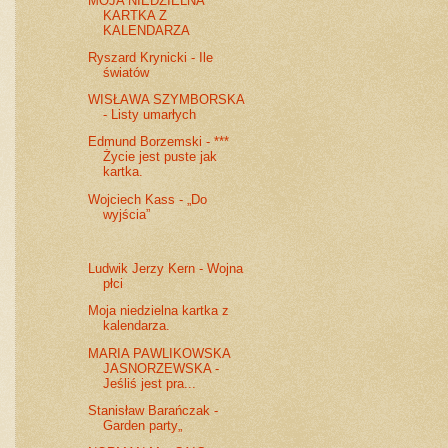
MOJA NIEDZIELNA
KARTKA Z
KALENDARZA
Ryszard Krynicki - Ile
światów
WISŁAWA SZYMBORSKA
- Listy umarłych
Edmund Borzemski - ***
Życie jest puste jak
kartka.
Wojciech Kass - „Do
wyjścia”
Ludwik Jerzy Kern - Wojna
płci
Moja niedzielna kartka z
kalendarza.
MARIA PAWLIKOWSKA
JASNORZEWSKA -
Jeśliś jest pra...
Stanisław Barańczak -
Garden party„