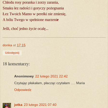
Chłodu rosy poranka i zorzy zarania,
Smaku łez radości i goryczy pożegnania
Łez Twoich Mamo w perełki nie zmienię,
A bólu Twego w spełnione marzeni
e
Jeśli, choć jedno życie ocalę...
donka
at
17:15
Udostępnij
18 komentarzy:
Anonimowy
22 lutego 2021 22:42
Czytając płakałam, płacząc czytałam …. Maria
Odpowiedz
jotka
23 lutego 2021 07:40