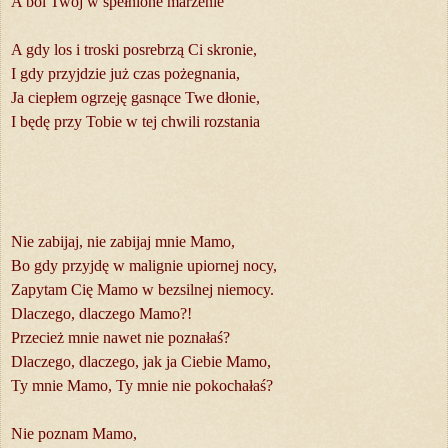
A ból Twój w spełnione marzenie
A gdy los i troski posrebrzą Ci skronie,
I gdy przyjdzie już czas pożegnania,
Ja ciepłem ogrzeję gasnące Twe dłonie,
I będę przy Tobie w tej chwili rozstania
Nie zabijaj, nie zabijaj mnie Mamo,
Bo gdy przyjdę w malignie upiornej nocy,
Zapytam Cię Mamo w bezsilnej niemocy.
Dlaczego, dlaczego Mamo?!
Przecież mnie nawet nie poznałaś?
Dlaczego, dlaczego, jak ja Ciebie Mamo,
Ty mnie Mamo, Ty mnie nie pokochałaś?
Nie poznam Mamo,