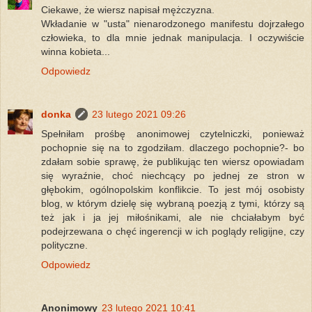
Ciekawe, że wiersz napisał mężczyzna.
Wkładanie w "usta" nienarodzonego manifestu dojrzałego
człowieka, to dla mnie jednak manipulacja. I oczywiście
winna kobieta...
Odpowiedz
donka
23 lutego 2021 09:26
Spełniłam prośbę anonimowej czytelniczki, ponieważ
pochopnie się na to zgodziłam. dlaczego pochopnie?- bo
zdałam sobie sprawę, że publikując ten wiersz opowiadam
się wyraźnie, choć niechcący po jednej ze stron w
głębokim, ogólnopolskim konflikcie. To jest mój osobisty
blog, w którym dzielę się wybraną poezją z tymi, którzy są
też jak i ja jej miłośnikami, ale nie chciałabym być
podejrzewana o chęć ingerencji w ich poglądy religijne, czy
polityczne.
Odpowiedz
Anonimowy
23 lutego 2021 10:41