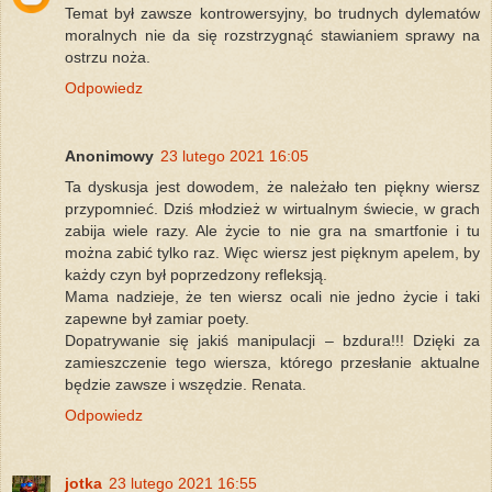
Temat był zawsze kontrowersyjny, bo trudnych dylematów
moralnych nie da się rozstrzygnąć stawianiem sprawy na
ostrzu noża.
Odpowiedz
Anonimowy
23 lutego 2021 16:05
Ta dyskusja jest dowodem, że należało ten piękny wiersz
przypomnieć. Dziś młodzież w wirtualnym świecie, w grach
zabija wiele razy. Ale życie to nie gra na smartfonie i tu
można zabić tylko raz. Więc wiersz jest pięknym apelem, by
każdy czyn był poprzedzony refleksją.
Mama nadzieje, że ten wiersz ocali nie jedno życie i taki
zapewne był zamiar poety.
Dopatrywanie się jakiś manipulacji – bzdura!!! Dzięki za
zamieszczenie tego wiersza, którego przesłanie aktualne
będzie zawsze i wszędzie. Renata.
Odpowiedz
jotka
23 lutego 2021 16:55