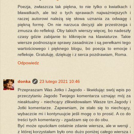
Poezja, zwłaszcza tak piękna, to nie tylko o kwiatkach i
bławatkach, ale też o tych sprawach najważniejszych i
raczej autorowi należą się słowa uznania za odwagę i
piękną formę. On nie narzuca decyzji ale przestrzega i
zmusza do refleksji. Oby takich wierszy więcej, bo nadeszły
czasy gdzie zabijanie to kliknięcie na klawiaturze. Takie
wiersze podnoszące sprawy zasadnicze i są perełkami tego
wartościowego i pięknego blogu, bo poezja to emocje i
refleksje. Gratuluję, dziękuję i z serca pozdrawiam, Roma.
Odpowiedz
donka
23 lutego 2021 10:46
Przepraszam Was Jotko i Jagodo - likwidując swój wpis po
przeczytaniu Jagodo Twojego komentarza uznając mój za
nieaktualny - niechcący zlikwidowałam Wasze tzn.Jagody i
Jotki komentarze. Zapewniam, że stało się to niechcący,
wybaczcie mi i kontynuujcie jeśli mogę o to prosić. A co do
treści tych komentarzy - zgadzam się co do obu.
Być może opuściłam ostatnie zdanie wiersza, ale w wersji ,
z której korzystałam było ono dużo poniżej całego wiersza i