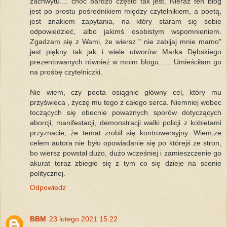
zachwytu.... choć bardzo często tak jest. Nieraz ten blog
jest po prostu pośrednikiem między czytelnikiem, a poetą,
jest znakiem zapytania, na który staram się sobie
odpowiedzieć, albo jakimś osobistym wspomnieniem.
Zgadzam się z Wami, że wiersz " nie zabijaj mnie mamo"
jest piękny tak jak i wiele utworów Marka Dębskiego
prezentowanych również w moim blogu. .... Umieściłam go
na prośbę czytelniczki.
Nie wiem, czy poeta osiągnie główny cel, który mu
przyświeca , życzę mu tego z całego serca. Niemniej wobec
toczących się obecnie poważnych sporów dotyczących
aborcji, manifestacji, demonstracji walki policji z kobietami
przyznacie, że temat zrobił się kontrowersyjny. Wiem,ze
celem autora nie było opowiadanie się po którejś ze stron,
bo wiersz powstał dużo, dużo wcześniej i zamieszczenie go
akurat teraz zbiegło się z tym co się dzieje na scenie
politycznej.
Odpowiedz
BBM
23 lutego 2021 15:22