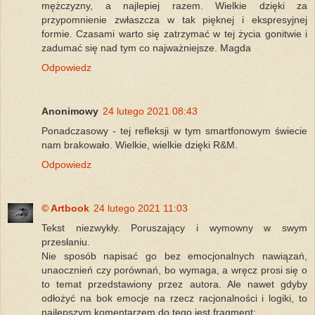
mężczyzny, a najlepiej razem. Wielkie dzięki za
przypomnienie zwłaszcza w tak pięknej i ekspresyjnej
formie. Czasami warto się zatrzymać w tej życia gonitwie i
zadumać się nad tym co najważniejsze. Magda
Odpowiedz
Anonimowy
24 lutego 2021 08:43
Ponadczasowy - tej refleksji w tym smartfonowym świecie
nam brakowało. Wielkie, wielkie dzięki R&M.
Odpowiedz
© Artbook
24 lutego 2021 11:03
Tekst niezwykły. Poruszający i wymowny w swym
przesłaniu.
Nie sposób napisać go bez emocjonalnych nawiązań,
unaocznień czy porównań, bo wymaga, a wręcz prosi się o
to temat przedstawiony przez autora. Ale nawet gdyby
odłożyć na bok emocje na rzecz racjonalności i logiki, to
najlepszym komentarzem do tego jest fragment: