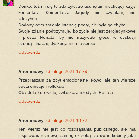
Donko, też mi się to zdarzyło, że usunęłam niechcący czyjś
komentarz. Komentarza Jagody nie czytałam, nie
zdążyłam.
Dodany wers zmienia intencję poety, nie było go chyba.
Swoje zdanie podtrzymuję, bo życie nie jest zerojedynkowe
i proszę Renatę, by nie nazywała głosu w dyskusji
bzdurą...inaczej dyskusja nie ma sensu.
Odpowiedz
Anonimowy
23 lutego 2021 17:29
Przepraszam za zbyt emocjonalne słowo, ale ten wiersze
budzi emocje i refleksje.
Oby dotarł do wielu, zwłaszcza młodych. Renata.
Odpowiedz
Anonimowy
23 lutego 2021 18:22
Ten wiersz nie jest do roztrząsania publicznego, ale ma
inspirować rozmowę samego z sobą, zarówno kobiety jak i