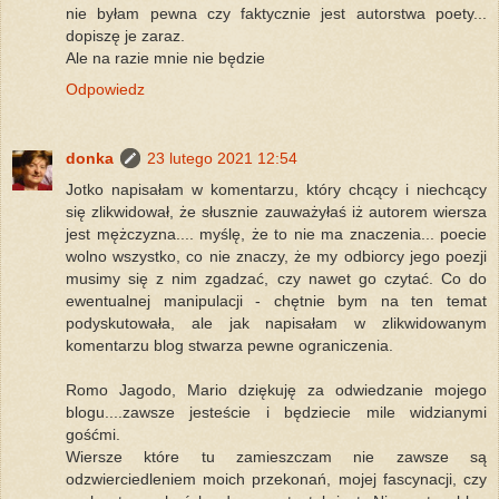
nie byłam pewna czy faktycznie jest autorstwa poety...
dopiszę je zaraz.
Ale na razie mnie nie będzie
Odpowiedz
donka
23 lutego 2021 12:54
Jotko napisałam w komentarzu, który chcący i niechcący
się zlikwidował, że słusznie zauważyłaś iż autorem wiersza
jest mężczyzna.... myślę, że to nie ma znaczenia... poecie
wolno wszystko, co nie znaczy, że my odbiorcy jego poezji
musimy się z nim zgadzać, czy nawet go czytać. Co do
ewentualnej manipulacji - chętnie bym na ten temat
podyskutowała, ale jak napisałam w zlikwidowanym
komentarzu blog stwarza pewne ograniczenia.
Romo Jagodo, Mario dziękuję za odwiedzanie mojego
blogu....zawsze jesteście i będziecie mile widzianymi
gośćmi.
Wiersze które tu zamieszczam nie zawsze są
odzwierciedleniem moich przekonań, mojej fascynacji, czy