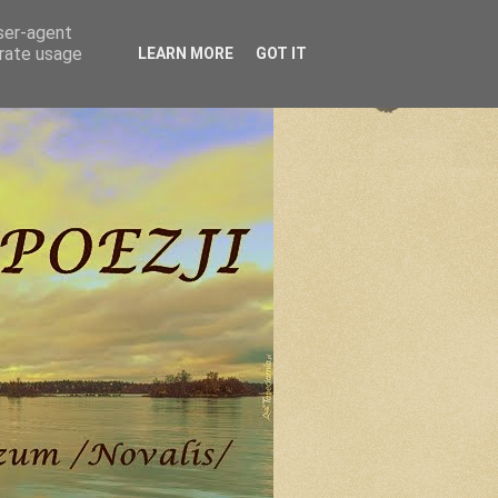
user-agent
erate usage
LEARN MORE
GOT IT