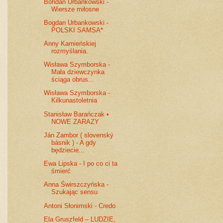
Bohdan Urbankowski -
Wiersze miłosne
Bogdan Urbankowski -
POLSKI SAMSA*
Anny Kamieńskiej
rozmyślania.
Wisława Szymborska -
Mała dziewczynka
ściąga obrus...
Wisława Szymborska -
Kilkunastoletnia
Stanisław Barańczak •
NOWE ZARAZY
Ján Zambor ( slovenský
básnik ) - A gdy
będziecie...
Ewa Lipska - I po co ci ta
śmierć
Anna Świrszczyńska -
Szukając sensu
Antoni Słonimski - Credo
Ela Gruszfeld – LUDZIE,