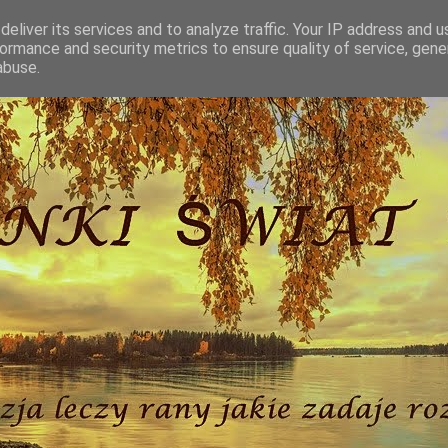
eliver its services and to analyze traffic. Your IP address and 
ormance and security metrics to ensure quality of service, gen
abuse.