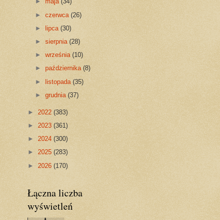
►
maja
(34)
►
czerwca
(26)
►
lipca
(30)
►
sierpnia
(28)
►
września
(10)
►
października
(8)
►
listopada
(35)
►
grudnia
(37)
►
2022
(383)
►
2023
(361)
►
2024
(300)
►
2025
(283)
►
2026
(170)
Łączna liczba
wyświetleń