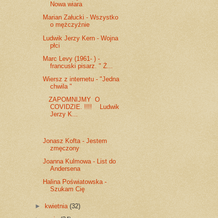
Nowa wiara
Marian Załucki - Wszystko
o mężczyźnie
Ludwik Jerzy Kern - Wojna
płci
Marc Levy (1961- ) -
francuski pisarz. " Ż...
Wiersz z internetu - "Jedna
chwila "
ZAPOMNIJMY O
COVIDZIE. !!!! Ludwik
Jerzy K...
Jonasz Kofta - Jestem
zmęczony
Joanna Kulmowa - List do
Andersena
Halina Poświatowska -
Szukam Cię
►
kwietnia
(32)