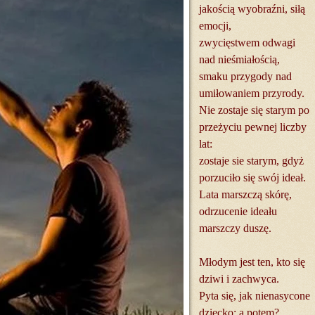
jakością wyobraźni, siłą
emocji,
zwycięstwem odwagi
nad nieśmiałością,
smaku przygody nad
umiłowaniem przyrody.
Nie zostaje się starym po
przeżyciu pewnej liczby
lat:
zostaje sie starym, gdyż
porzuciło się swój ideał.
Lata marszczą skórę,
odrzucenie ideału
marszczy duszę.
Młodym jest ten, kto się
dziwi i zachwyca.
Pyta się, jak nienasycone
dziecko: a potem?