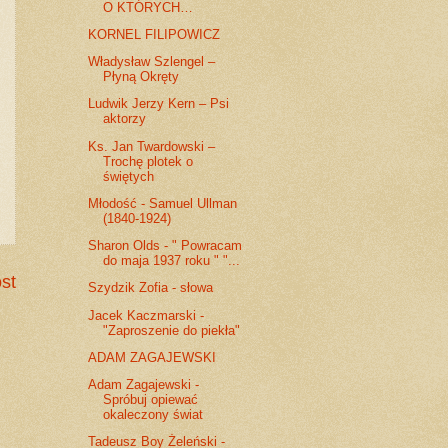
O KTÓRYCH…
KORNEL FILIPOWICZ
Władysław Szlengel –
Płyną Okręty
Ludwik Jerzy Kern – Psi
aktorzy
Ks. Jan Twardowski –
Trochę plotek o
świętych
Młodość - Samuel Ullman
(1840-1924)
Sharon Olds - " Powracam
do maja 1937 roku " "...
st
Szydzik Zofia - słowa
Jacek Kaczmarski -
"Zaproszenie do piekła"
ADAM ZAGAJEWSKI
Adam Zagajewski -
Spróbuj opiewać
okaleczony świat
Tadeusz Boy Żeleński -