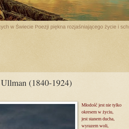
ych w Świecie Poezji piękna rozjaśniającego życie i schr
 Ullman (1840-1924)
Młodość jest nie tylko
okresem w życiu,
jest stanem ducha,
wyrazem woli,