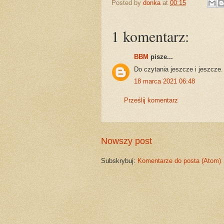
Posted by
donka
at
00:15
1 komentarz:
BBM
pisze...
Do czytania jeszcze i jeszcze
18 marca 2021 06:48
Prześlij komentarz
Nowszy post
Subskrybuj:
Komentarze do posta (Atom)