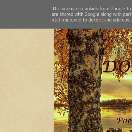
This site uses cookies from Google to d
are shared with Google along with perf
statistics, and to detect and address 