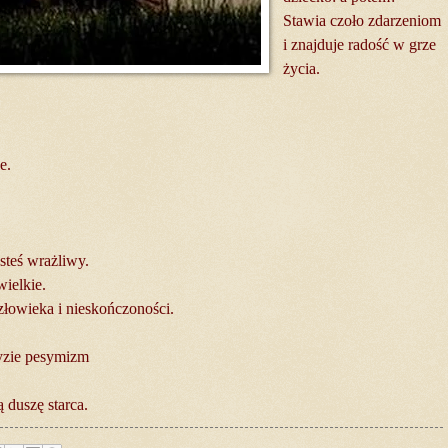
Stawia czoło zdarzeniom
i znajduje radość w grze
życia.
e.
esteś wrażliwy.
wielkie.
złowieka i nieskończoności.
ryzie pesymizm
 duszę starca.