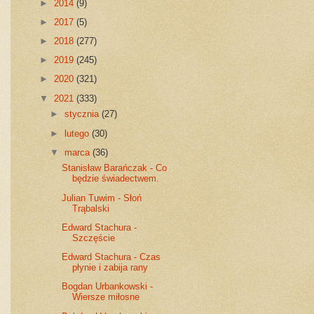
►
2014
(9)
►
2017
(5)
►
2018
(277)
►
2019
(245)
►
2020
(321)
▼
2021
(333)
►
stycznia
(27)
►
lutego
(30)
▼
marca
(36)
Stanisław Barańczak - Co
będzie świadectwem.
Julian Tuwim - Słoń
Trąbalski
Edward Stachura -
Szczęście
Edward Stachura - Czas
płynie i zabija rany
Bogdan Urbankowski -
Wiersze miłosne