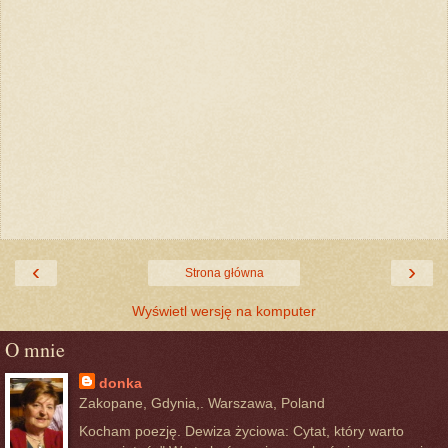
‹
›
Strona główna
Wyświetl wersję na komputer
O mnie
donka
Zakopane, Gdynia,. Warszawa, Poland
Kocham poezję. Dewiza życiowa: Cytat, który warto