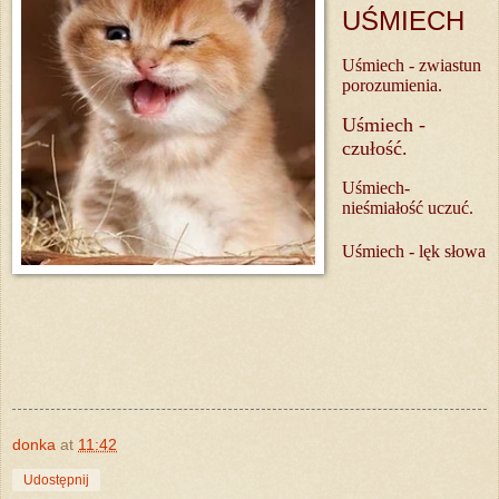
UŚMIECH
Uśmiech - zwiastun
porozumienia.
Uśmiech -
czułość.
Uśmiech-
nieśmiałość uczuć.
Uśmiech - lęk słowa
donka
at
11:42
Udostępnij