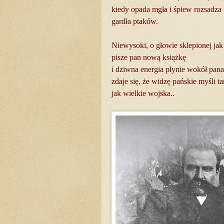
kiedy opada mgła i śpiew rozsadza
gardła ptaków.
Niewysoki, o głowie sklepionej jak
pisze pan nową książkę
i dziwna energia płynie wokół pana
zdaje się, że widzę pańskie myśli t
jak wielkie wojska..