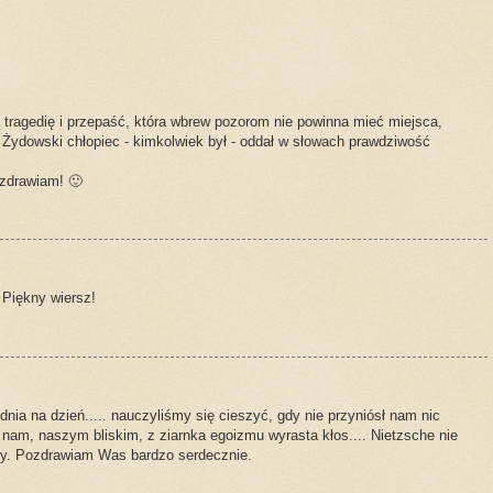
 tragedię i przepaść, która wbrew pozorom nie powinna mieć miejsca,
. Żydowski chłopiec - kimkolwiek był - oddał w słowach prawdziwość
ozdrawiam! 🙂
 Piękny wiersz!
nia na dzień..... nauczyliśmy się cieszyć, gdy nie przyniósł nam nic
ko nam, naszym bliskim, z ziarnka egoizmu wyrasta kłos.... Nietzsche nie
lony. Pozdrawiam Was bardzo serdecznie.