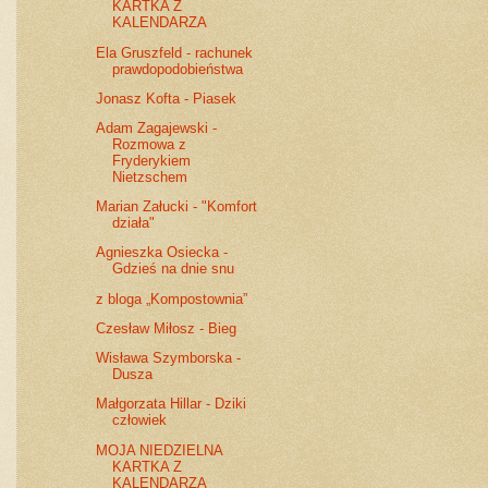
KARTKA Z
KALENDARZA
Ela Gruszfeld - rachunek
prawdopodobieństwa
Jonasz Kofta - Piasek
Adam Zagajewski -
Rozmowa z
Fryderykiem
Nietzschem
Marian Załucki - "Komfort
działa"
Agnieszka Osiecka -
Gdzieś na dnie snu
z bloga „Kompostownia”
Czesław Miłosz - Bieg
Wisława Szymborska -
Dusza
Małgorzata Hillar - Dziki
człowiek
MOJA NIEDZIELNA
KARTKA Z
KALENDARZA