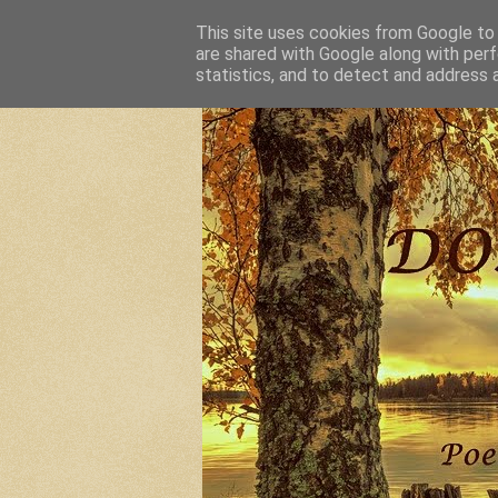
This site uses cookies from Google to d
are shared with Google along with perf
statistics, and to detect and address 