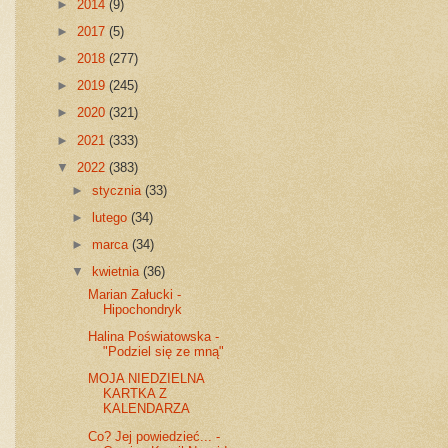
►
2014
(9)
►
2017
(5)
►
2018
(277)
►
2019
(245)
►
2020
(321)
►
2021
(333)
▼
2022
(383)
►
stycznia
(33)
►
lutego
(34)
►
marca
(34)
▼
kwietnia
(36)
Marian Załucki -
Hipochondryk
Halina Poświatowska -
"Podziel się ze mną"
MOJA NIEDZIELNA
KARTKA Z
KALENDARZA
Co? Jej powiedzieć... -