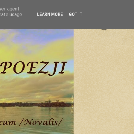
user-agent
erate usage
LEARN MORE
GOT IT