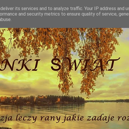
eliver its services and to analyze traffic. Your IP address and 
ormance and security metrics to ensure quality of service, gen
abuse.