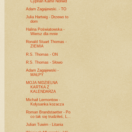
Cyprian Kamil Norwid
Adam Zagajewski. - TO
Julia Hartwig - Drzewo to
dom
Halina Poświatowska -
Wiersz dla mnie
Ronald Stuart Thomas -
ZIEMIA
R.S. Thomas - ON
R.S. Thomas - Słowo
Adam Zagajewski -
MAŁPY
MOJA NIDZIELNA
KARTKA Z
KALENDARZA
Michaił Lermontow -
Kołysanka kozacza
Roman Brandstaetter - Po
co tak się trudziłeś, L...
Julian Tuwim - Litania