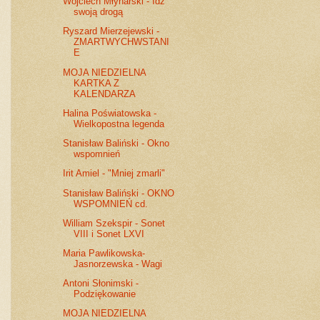
Wojciech Młynarski - Idź
swoją drogą
Ryszard Mierzejewski -
ZMARTWYCHWSTANI
E
MOJA NIEDZIELNA
KARTKA Z
KALENDARZA
Halina Poświatowska -
Wielkopostna legenda
Stanisław Baliński - Okno
wspomnień
Irit Amiel - "Mniej zmarli"
Stanisław Baliński - OKNO
WSPOMNIEŃ cd.
William Szekspir - Sonet
VIII i Sonet LXVI
Maria Pawlikowska-
Jasnorzewska - Wagi
Antoni Słonimski -
Podziękowanie
MOJA NIEDZIELNA