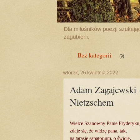
Dla miłośników poezji szukając
zagubieni.
Bez kategorii
(9)
wtorek, 26 kwietnia 2022
Adam Zagajewski 
Nietzschem
Wielce Szanowny Panie Fryderyku
zdaje się, że widzę pana, tak,
na tarasie sanatorium, o świcie,