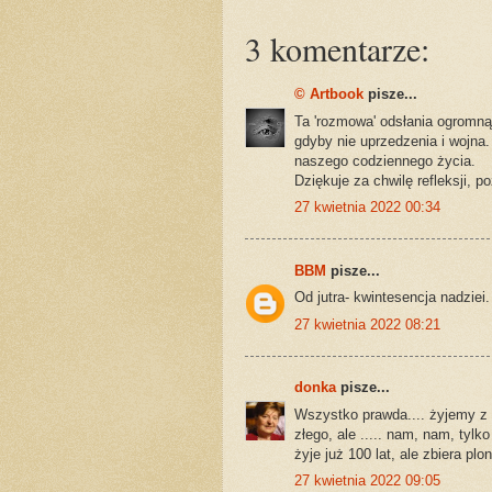
3 komentarze:
© Artbook
pisze...
Ta 'rozmowa' odsłania ogromną
gdyby nie uprzedzenia i wojna
naszego codziennego życia.
Dziękuje za chwilę refleksji, p
27 kwietnia 2022 00:34
BBM
pisze...
Od jutra- kwintesencja nadziei.
27 kwietnia 2022 08:21
donka
pisze...
Wszystko prawda.... żyjemy z d
złego, ale ..... nam, nam, tyl
żyje już 100 lat, ale zbiera p
27 kwietnia 2022 09:05