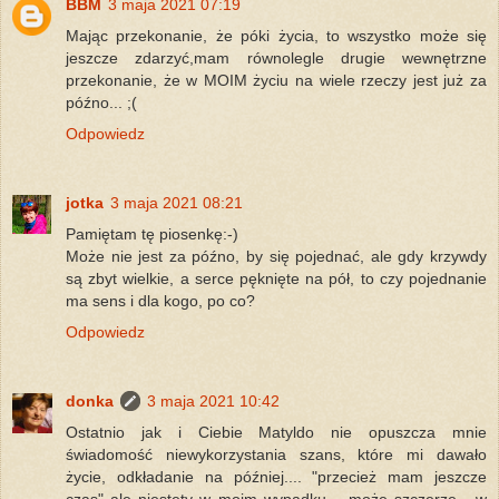
BBM
3 maja 2021 07:19
Mając przekonanie, że póki życia, to wszystko może się
jeszcze zdarzyć,mam równolegle drugie wewnętrzne
przekonanie, że w MOIM życiu na wiele rzeczy jest już za
późno... ;(
Odpowiedz
jotka
3 maja 2021 08:21
Pamiętam tę piosenkę:-)
Może nie jest za późno, by się pojednać, ale gdy krzywdy
są zbyt wielkie, a serce pęknięte na pół, to czy pojednanie
ma sens i dla kogo, po co?
Odpowiedz
donka
3 maja 2021 10:42
Ostatnio jak i Ciebie Matyldo nie opuszcza mnie
świadomość niewykorzystania szans, które mi dawało
życie, odkładanie na później.... "przecież mam jeszcze