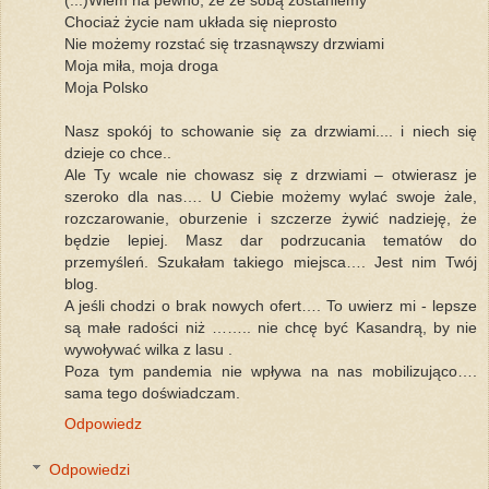
(...)Wiem na pewno, że ze sobą zostaniemy
Chociaż życie nam układa się nieprosto
Nie możemy rozstać się trzasnąwszy drzwiami
Moja miła, moja droga
Moja Polsko
Nasz spokój to schowanie się za drzwiami.... i niech się
dzieje co chce..
Ale Ty wcale nie chowasz się z drzwiami – otwierasz je
szeroko dla nas…. U Ciebie możemy wylać swoje żale,
rozczarowanie, oburzenie i szczerze żywić nadzieję, że
będzie lepiej. Masz dar podrzucania tematów do
przemyśleń. Szukałam takiego miejsca…. Jest nim Twój
blog.
A jeśli chodzi o brak nowych ofert…. To uwierz mi - lepsze
są małe radości niż …….. nie chcę być Kasandrą, by nie
wywoływać wilka z lasu .
Poza tym pandemia nie wpływa na nas mobilizująco….
sama tego doświadczam.
Odpowiedz
Odpowiedzi