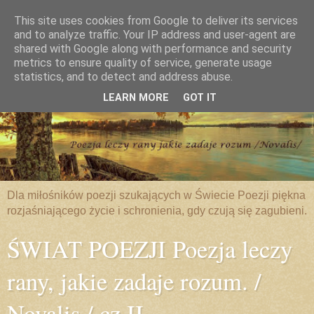
This site uses cookies from Google to deliver its services
and to analyze traffic. Your IP address and user-agent are
shared with Google along with performance and security
metrics to ensure quality of service, generate usage
statistics, and to detect and address abuse.
LEARN MORE
GOT IT
Dla miłośników poezji szukających w Świecie Poezji piękna
rozjaśniającego życie i schronienia, gdy czują się zagubieni.
ŚWIAT POEZJI Poezja leczy
rany, jakie zadaje rozum. /
Novalis / cz.II