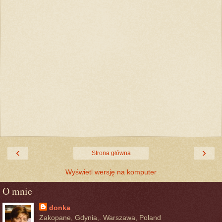
‹
›
Strona główna
Wyświetl wersję na komputer
O mnie
donka
Zakopane, Gdynia,. Warszawa, Poland