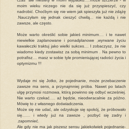
czas" ale niestety w moim wypadku.....może szczerze - w
moim wieku niczego nie da się już przyspieszyć, czy
nadrobić. Choćbym się nie wiem jak spieszyła już nie zdążę
.Nauczyłam się jednak cieszyć chwilą... nie każdą i nie
zawsze, ale często.
Może warto określić sobie jakieś minimum.... i te nawet
niewielkie zaplanowane i ponadplanowe ,wyrwane życiu
kawałeczki traktuj jako wielki sukces.... I zobaczysz, że nie
wiadomo kiedy zostawisz za sobą minimum . Na pewno to
potrafisz.... masz w sobie tyle promieniującej radości życia i
optymizmu !!!
Wydaje mi się Jotko, że pojednanie, może przebaczenie
zawsze ma sens, a przynajmniej próba. Nawet po latach
ulgę przynosi rozmowa, którą powinno się odbyć wcześniej.
Nie warto czekać..... aż będzie, nieodwracalnie za późno.
Mówię to z własnego doświadczenia.
Może się nie udać, ale odzyskuje się spokój, że próbowało
się....... i wtedy już na zawsze , pozbyć się zadry i
.zapomnieć.
Ale gdy nie ma jak piszesz sensu jakiekolwiek pojednanie-