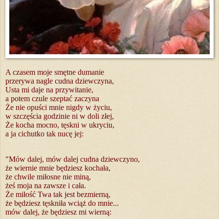
A czasem moje smętne dumanie
przerywa nagle cudna dziewczyna,
Usta mi daje na przywitanie,
a potem czule szeptać zaczyna
Że nie opuści mnie nigdy w życiu,
w szczęścia godzinie ni w doli złej,
Że kocha mocno, tęskni w ukryciu,
a ja cichutko tak nucę jej:
"Mów dalej, mów dalej cudna dziewczyno,
że wiernie mnie będziesz kochała,
że chwile miłosne nie miną,
żeś moja na zawsze i cała.
Że miłość Twa tak jest bezmierną,
że będziesz tęskniła wciąż do mnie...
mów dalej, że będziesz mi wierną: