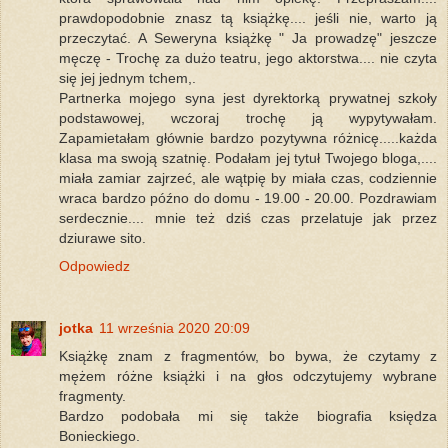
prawdopodobnie znasz tą książkę.... jeśli nie, warto ją
przeczytać. A Seweryna książkę " Ja prowadzę" jeszcze
męczę - Trochę za dużo teatru, jego aktorstwa.... nie czyta
się jej jednym tchem,.
Partnerka mojego syna jest dyrektorką prywatnej szkoły
podstawowej, wczoraj trochę ją wypytywałam.
Zapamietałam głównie bardzo pozytywna różnicę.....każda
klasa ma swoją szatnię. Podałam jej tytuł Twojego bloga,....
miała zamiar zajrzeć, ale wątpię by miała czas, codziennie
wraca bardzo późno do domu - 19.00 - 20.00. Pozdrawiam
serdecznie.... mnie też dziś czas przelatuje jak przez
dziurawe sito.
Odpowiedz
jotka
11 września 2020 20:09
Książkę znam z fragmentów, bo bywa, że czytamy z
mężem różne książki i na głos odczytujemy wybrane
fragmenty.
Bardzo podobała mi się także biografia księdza
Bonieckiego.