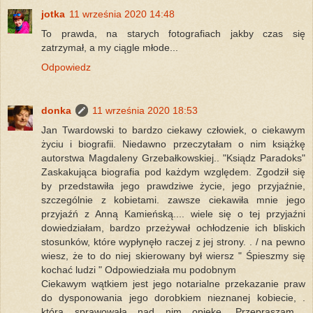
jotka
11 września 2020 14:48
To prawda, na starych fotografiach jakby czas się
zatrzymał, a my ciągle młode...
Odpowiedz
donka
11 września 2020 18:53
Jan Twardowski to bardzo ciekawy człowiek, o ciekawym
życiu i biografii. Niedawno przeczytałam o nim książkę
autorstwa Magdaleny Grzebałkowskiej.. "Ksiądz Paradoks"
Zaskakująca biografia pod każdym względem. Zgodził się
by przedstawiła jego prawdziwe życie, jego przyjaźnie,
szczególnie z kobietami. zawsze ciekawiła mnie jego
przyjaźń z Anną Kamieńską.... wiele się o tej przyjaźni
dowiedziałam, bardzo przeżywał ochłodzenie ich bliskich
stosunków, które wypłynęło raczej z jej strony. . / na pewno
wiesz, że to do niej skierowany był wiersz " Śpieszmy się
kochać ludzi " Odpowiedziała mu podobnym
Ciekawym wątkiem jest jego notarialne przekazanie praw
do dysponowania jego dorobkiem nieznanej kobiecie, .
która sprawowała nad nim opiekę. Przepraszam....