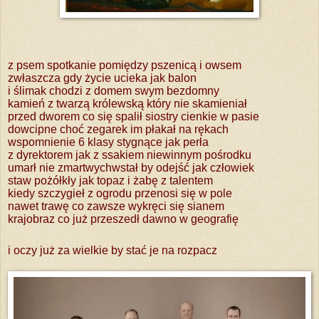
z psem spotkanie pomiędzy pszenicą i owsem
zwłaszcza gdy życie ucieka jak balon
i ślimak chodzi z domem swym bezdomny
kamień z twarzą królewską który nie skamieniał
przed dworem co się spalił siostry cienkie w pasie
dowcipne choć zegarek im płakał na rękach
wspomnienie 6 klasy stygnące jak perła
z dyrektorem jak z ssakiem niewinnym pośrodku
umarł nie zmartwychwstał by odejść jak człowiek
staw pożółkły jak topaz i żabę z talentem
kiedy szczygieł z ogrodu przenosi się w pole
nawet trawę co zawsze wykręci się sianem
krajobraz co już przeszedł dawno w geografię
i oczy już za wielkie by stać je na rozpacz