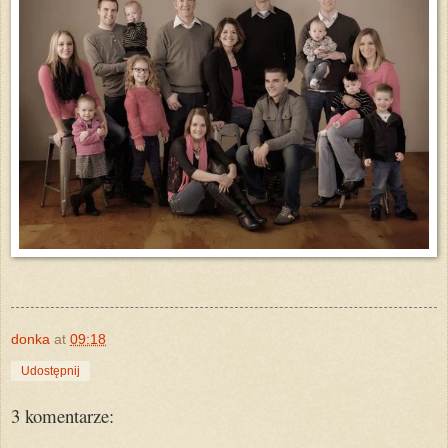
donka
at
09:18
Udostępnij
3 komentarze: