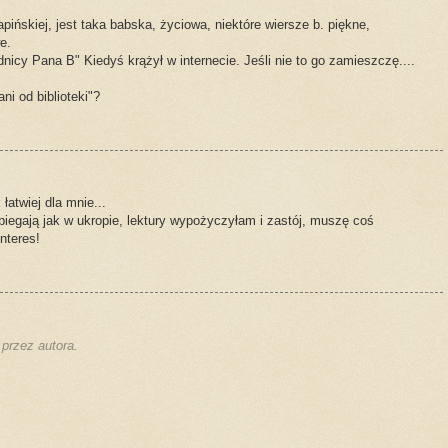
ińskiej, jest taka babska, życiowa, niektóre wiersze b. piękne,
e.
icy Pana B" Kiedyś krążył w internecie. Jeśli nie to go zamieszczę....
i od biblioteki"?
łatwiej dla mnie...
biegają jak w ukropie, lektury wypożyczyłam i zastój, muszę coś
nteres!
przez autora.