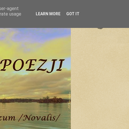
user-agent
erate usage
LEARN MORE
GOT IT