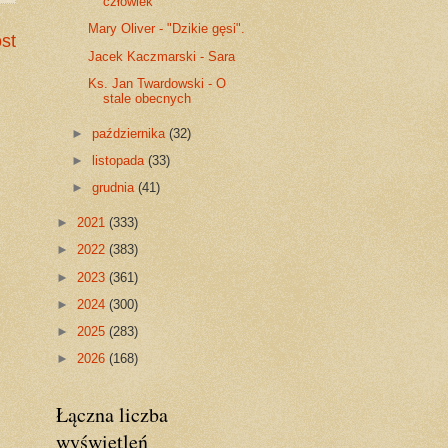
człowiek
Mary Oliver - "Dzikie gęsi".
st
Jacek Kaczmarski - Sara
Ks. Jan Twardowski - O
stale obecnych
►
października
(32)
►
listopada
(33)
►
grudnia
(41)
►
2021
(333)
►
2022
(383)
►
2023
(361)
►
2024
(300)
►
2025
(283)
►
2026
(168)
Łączna liczba
wyświetleń