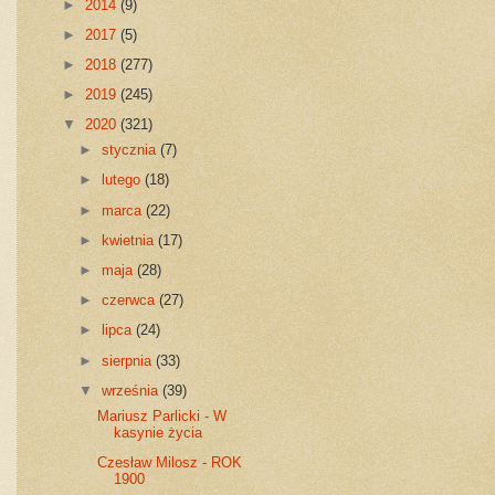
►
2014
(9)
►
2017
(5)
►
2018
(277)
►
2019
(245)
▼
2020
(321)
►
stycznia
(7)
►
lutego
(18)
►
marca
(22)
►
kwietnia
(17)
►
maja
(28)
►
czerwca
(27)
►
lipca
(24)
►
sierpnia
(33)
▼
września
(39)
Mariusz Parlicki - W
kasynie życia
Czesław Milosz - ROK
1900