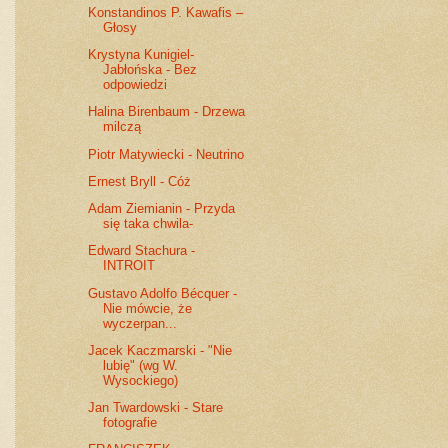
Konstandinos P. Kawafis –
Głosy
Krystyna Kunigiel-
Jabłońska - Bez
odpowiedzi
Halina Birenbaum - Drzewa
milczą
Piotr Matywiecki - Neutrino
Ernest Bryll - Cóż
Adam Ziemianin - Przyda
się taka chwila-
Edward Stachura -
INTROIT
Gustavo Adolfo Bécquer -
Nie mówcie, że
wyczerpan...
Jacek Kaczmarski - "Nie
lubię" (wg W.
Wysockiego)
Jan Twardowski - Stare
fotografie