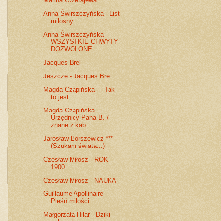
Marina Cwietajewa * * *
Anna Świrszczyńska - List
miłosny
Anna Świrszczyńska -
WSZYSTKIE CHWYTY
DOZWOLONE
Jacques Brel
Jeszcze - Jacques Brel
Magda Czapińska - - Tak
to jest
Magda Czapińska -
Urzędnicy Pana B. /
znane z kab...
Jarosław Borszewicz ***
(Szukam świata...)
Czesław Miłosz - ROK
1900
Czesław Miłosz - NAUKA
Guillaume Apollinaire -
Pieśń miłości
Małgorzata Hilar - Dziki