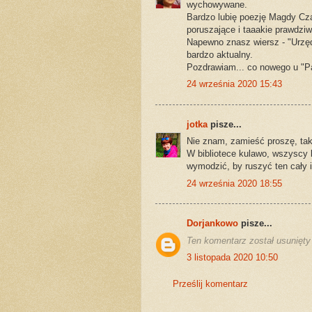
wychowywane.
Bardzo lubię poezję Magdy Czap
poruszające i taaakie prawdziw
Napewno znasz wiersz - "Urzędn
bardzo aktualny.
Pozdrawiam... co nowego u "Pan
24 września 2020 15:43
jotka
pisze...
Nie znam, zamieść proszę, tak 
W bibliotece kulawo, wszyscy 
wymodzić, by ruszyć ten cały i
24 września 2020 18:55
Dorjankowo
pisze...
Ten komentarz został usunięty 
3 listopada 2020 10:50
Prześlij komentarz