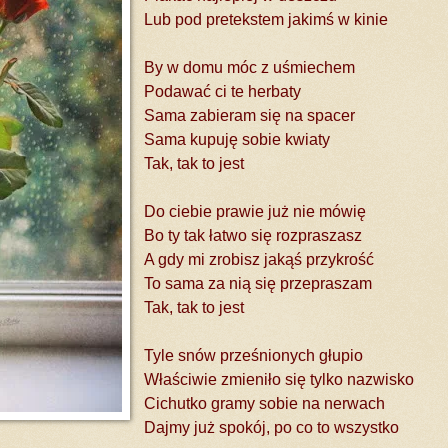
Lub pod pretekstem jakimś w kinie
By w domu móc z uśmiechem
Podawać ci te herbaty
Sama zabieram się na spacer
Sama kupuję sobie kwiaty
Tak, tak to jest
Do ciebie prawie już nie mówię
Bo ty tak łatwo się rozpraszasz
A gdy mi zrobisz jakąś przykrość
To sama za nią się przepraszam
Tak, tak to jest
Tyle snów prześnionych głupio
Właściwie zmieniło się tylko nazwisko
Cichutko gramy sobie na nerwach
Dajmy już spokój, po co to wszystko