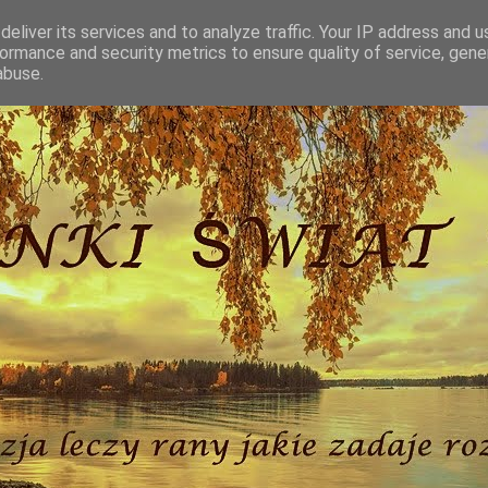
eliver its services and to analyze traffic. Your IP address and 
ormance and security metrics to ensure quality of service, gen
abuse.