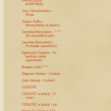
FRANCISZEK
KARPIŃSKI
Jerzy Harasimowicz -
Droga
Jonasz Kofta –
Rozmyślania na dworcu
Jarosław Borszewicz - * * *
(Ze wszystkich pod...
Jarosław Borszewicz -
Pochwała samotności
Agnieszka Osiecka - Im
bardziej ciebie
zapominam
Bogdan Loebl * * *
Zbigniew Herbert - Czułość
Julia Hartwig - Czułość-
CZUŁOŚĆ
CZUŁOŚĆ w poezji -- II
część
CZUŁOŚĆ w poezji - ost. .