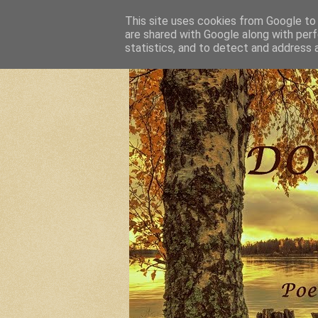
This site uses cookies from Google to d
are shared with Google along with perf
statistics, and to detect and address 