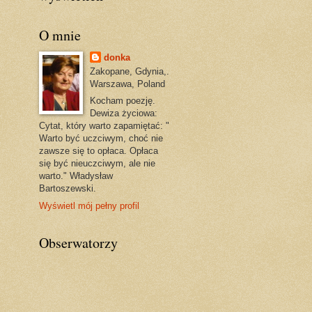
O mnie
donka
Zakopane, Gdynia,.
Warszawa, Poland
Kocham poezję.
Dewiza życiowa:
Cytat, który warto zapamiętać: "
Warto być uczciwym, choć nie
zawsze się to opłaca. Opłaca
się być nieuczciwym, ale nie
warto." Władysław
Bartoszewski.
Wyświetl mój pełny profil
Obserwatorzy