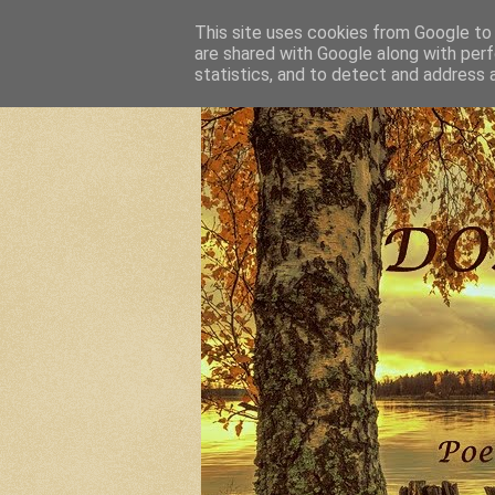
This site uses cookies from Google to d
are shared with Google along with perf
statistics, and to detect and address 