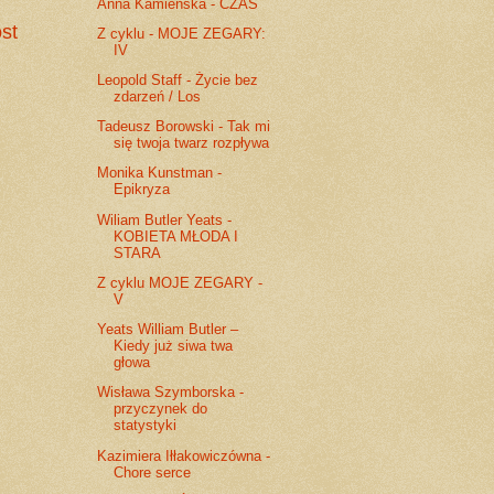
Anna Kamieńska - CZAS
st
Z cyklu - MOJE ZEGARY:
IV
Leopold Staff - Życie bez
zdarzeń / Los
Tadeusz Borowski - Tak mi
się twoja twarz rozpływa
Monika Kunstman -
Epikryza
Wiliam Butler Yeats -
KOBIETA MŁODA I
STARA
Z cyklu MOJE ZEGARY -
V
Yeats William Butler –
Kiedy już siwa twa
głowa
Wisława Szymborska -
przyczynek do
statystyki
Kazimiera Iłłakowiczówna -
Chore serce