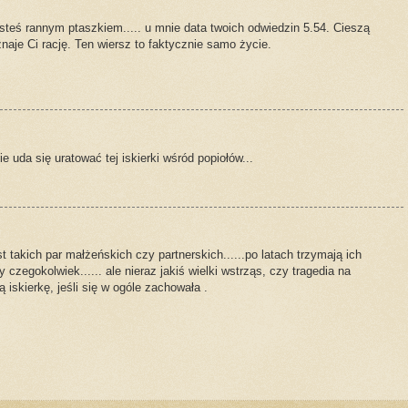
steś rannym ptaszkiem..... u mnie data twoich odwiedzin 5.54. Cieszą
naje Ci rację. Ten wiersz to faktycznie samo życie.
 uda się uratować tej iskierki wśród popiołów...
t takich par małżeńskich czy partnerskich......po latach trzymają ich
y czegokolwiek...... ale nieraz jakiś wielki wstrząs, czy tragedia na
tą iskierkę, jeśli się w ogóle zachowała .