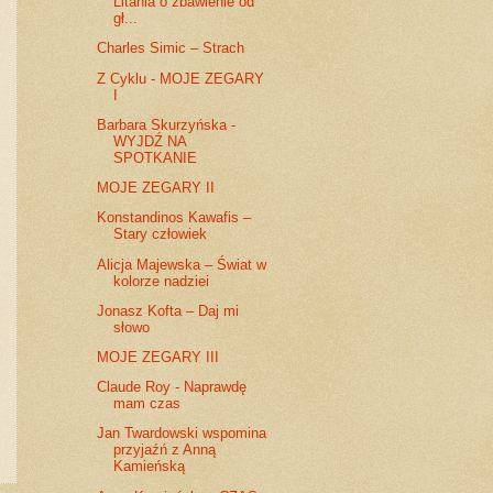
Litania o zbawienie od
gł...
Charles Simic – Strach
Z Cyklu - MOJE ZEGARY
I
Barbara Skurzyńska -
WYJDŹ NA
SPOTKANIE
MOJE ZEGARY II
Konstandinos Kawafis –
Stary człowiek
Alicja Majewska – Świat w
kolorze nadziei
Jonasz Kofta – Daj mi
słowo
MOJE ZEGARY III
Claude Roy - Naprawdę
mam czas
Jan Twardowski wspomina
przyjaźń z Anną
Kamieńską