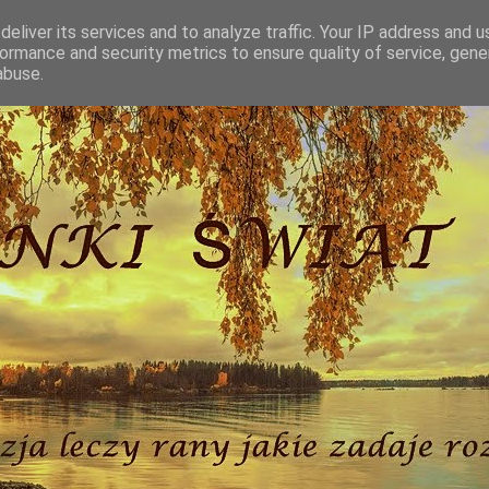
eliver its services and to analyze traffic. Your IP address and 
ormance and security metrics to ensure quality of service, gen
abuse.