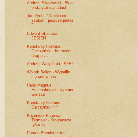
Andrzej Sikorowski - Blues
o starych sąsiadach
Jan Zych - "Dopóki cię
szukam, jeszcze jesteś
" ...
Edward Stachura -
JESIEŃ
Konstanty Ildefons
Gałczyński - Ile razem
dróg prz...
Andrzej Waligórski - SZEF
Wojtek Bellon - Wypaliło
się coś w nas
Hans Magnus
Enzensberger - wybrane
wiersze
Konstanty Ildefons
Gałczyński* * *
Kazimierz Przerwa-
Tetmajer - Kto zawsze
tylko ży...
Roman Brandstaetter -