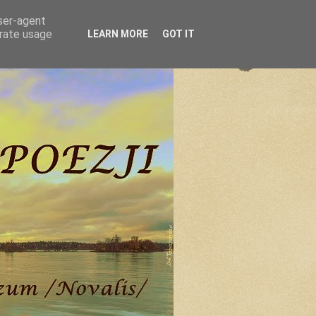
user-agent
erate usage
LEARN MORE
GOT IT