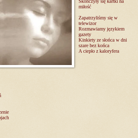
Skończyły się kartki na
miłość
Zapatrzyliśmy się w
telewizor
Rozmawiamy językiem
gazety
Kinkiety ze słońca w dni
szare bez końca
A ciepło z kaloryfera
ń
zenie
ojach