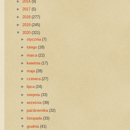
►
2014
(9)
►
2017
(5)
►
2018
(277)
►
2019
(245)
▼
2020
(321)
►
stycznia
(7)
►
lutego
(18)
►
marca
(22)
►
kwietnia
(17)
►
maja
(28)
►
czerwca
(27)
►
lipca
(24)
►
sierpnia
(33)
►
września
(39)
►
października
(32)
►
listopada
(33)
▼
grudnia
(41)