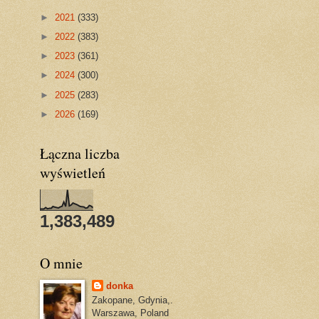
►
2021
(333)
►
2022
(383)
►
2023
(361)
►
2024
(300)
►
2025
(283)
►
2026
(169)
Łączna liczba
wyświetleń
1,383,489
O mnie
donka
Zakopane, Gdynia,.
Warszawa, Poland