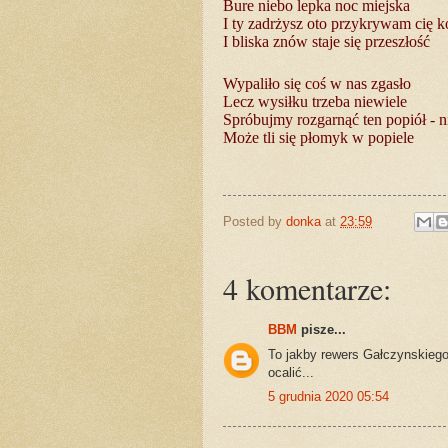
Bure niebo lepka noc miejska
I ty zadrżysz oto przykrywam cię 
I bliska znów staje się przeszłość
Wypaliło się coś w nas zgasło
Lecz wysiłku trzeba niewiele
Spróbujmy rozgarnąć ten popiół - 
Może tli się płomyk w popiele
Posted by
donka
at
23:59
4 komentarze:
BBM
pisze...
To jakby rewers Gałczynskiego-
ocalić...
5 grudnia 2020 05:54