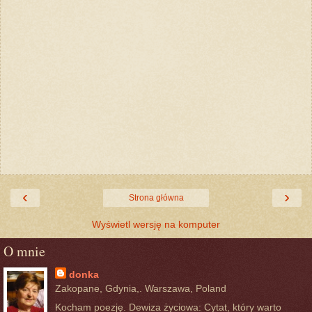
‹
›
Strona główna
Wyświetl wersję na komputer
O mnie
donka
Zakopane, Gdynia,. Warszawa, Poland
Kocham poezję. Dewiza życiowa: Cytat, który warto