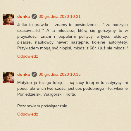
donka
30 grudnia 2020 10:31
Jotko to prawda.... znamy to powiedzenie - " za naszych
czasów....itd " A ta młodzież, którą się gorszymy to w
przyszłości znani i popularni politycy, artyści, aktorzy,
pisarze, naukowcy nawet następne, kolejne autorytety.
Przykładem mogą być hippisi, młodzi z 68r. / już nie młodzi /
Odpowiedz
donka
30 grudnia 2020 10:35
Matyldo ja też go lubię..... są tacy trzej ni to satyrycy, ni
poeci, ale w ich twórczości jest cos podobnego - to: właśnie
Poniedzielski, Waligórski i Kofta.
Pozdrawiam poświątecznie.
Odpowiedz