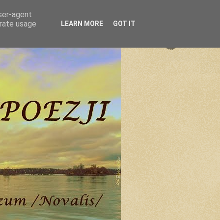
user-agent
erate usage
LEARN MORE
GOT IT