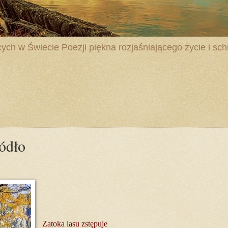
ych w Świecie Poezji piękna rozjaśniającego życie i schr
ódło
Zatoka lasu zstępuje