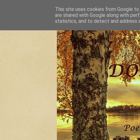
This site uses cookies from Google to d
are shared with Google along with perf
statistics, and to detect and address 