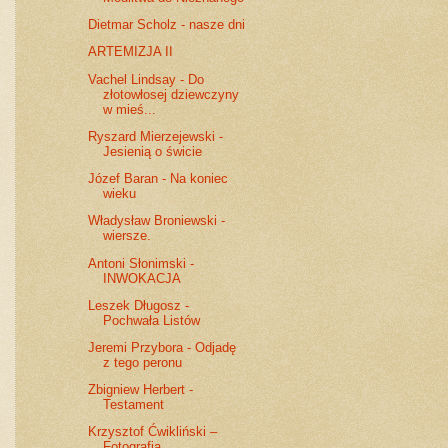
Dietmar Scholz - nasze dni
ARTEMIZJA II
Vachel Lindsay - Do
złotowłosej dziewczyny
w mieś...
Ryszard Mierzejewski -
Jesienią o świcie
Józef Baran - Na koniec
wieku
Władysław Broniewski -
wiersze.
Antoni Słonimski -
INWOKACJA
Leszek Długosz -
Pochwała Listów
Jeremi Przybora - Odjadę
z tego peronu
Zbigniew Herbert -
Testament
Krzysztof Ćwikliński –
Fotografia