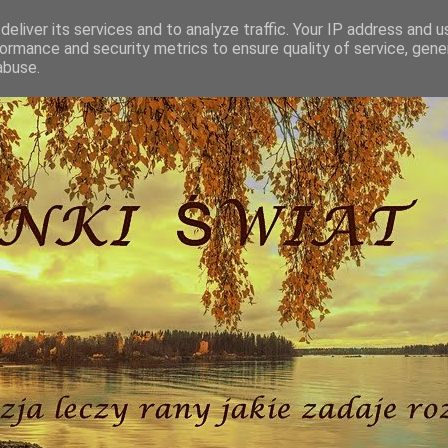
eliver its services and to analyze traffic. Your IP address and 
ormance and security metrics to ensure quality of service, gen
abuse.