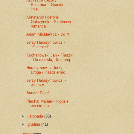
Krzysztof Cezary
Buszman - Granice i
linie
Konstanty Ildefons
Gałczyński - Szafirowa
romanca
Adam Mickiewicz - Do M
Jerzy Harasymowicz -
"Zieleniec"
Kochanowski Jan - Fraszki
- Do dziewki, Do starej
Harasymowicz Jerzy –
Droga / Październik
Jerzy Harasymowicz. -
wiersze .
Boucar Diouf.
Piechal Marian - Nigdzie
cię nie ma
►
listopada
(33)
►
grudnia
(41)