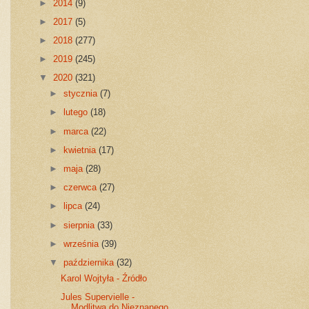
►
2014
(9)
►
2017
(5)
►
2018
(277)
►
2019
(245)
▼
2020
(321)
►
stycznia
(7)
►
lutego
(18)
►
marca
(22)
►
kwietnia
(17)
►
maja
(28)
►
czerwca
(27)
►
lipca
(24)
►
sierpnia
(33)
►
września
(39)
▼
października
(32)
Karol Wojtyła - Źródło
Jules Supervielle -
Modlitwa do Nieznanego