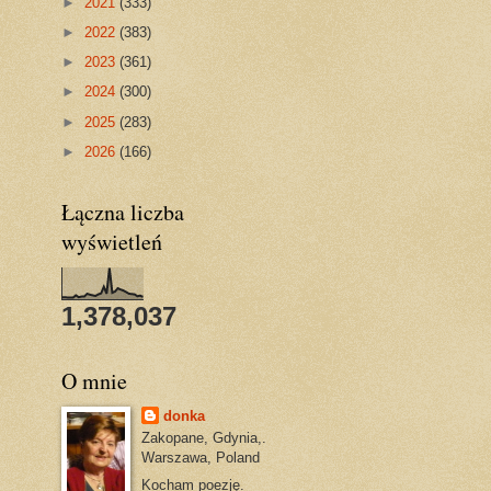
►
2021
(333)
►
2022
(383)
►
2023
(361)
►
2024
(300)
►
2025
(283)
►
2026
(166)
Łączna liczba
wyświetleń
1,378,037
O mnie
donka
Zakopane, Gdynia,.
Warszawa, Poland
Kocham poezję.