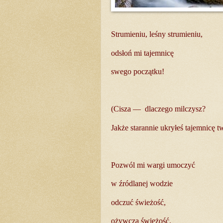
Strumieniu, leśny strumieniu,
odsłoń mi tajemnicę
swego początku!
(Cisza —
dlaczego milczysz?
Jakże starannie ukryłeś tajemnicę 
Pozwól mi wargi umoczyć
w źródlanej wodzie
odczuć świeżość,
ożywczą świeżość.