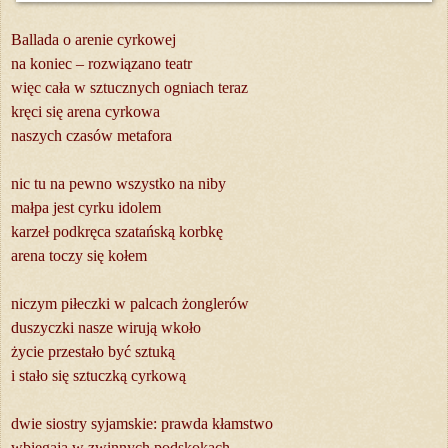
Ballada o arenie cyrkowej
na koniec – rozwiązano teatr
więc cała w sztucznych ogniach teraz
kręci się arena cyrkowa
naszych czasów metafora
nic tu na pewno wszystko na niby
małpa jest cyrku idolem
karzeł podkręca szatańską korbkę
arena toczy się kołem
niczym piłeczki w palcach żonglerów
duszyczki nasze wirują wkoło
życie przestało być sztuką
i stało się sztuczką cyrkową
dwie siostry syjamskie: prawda kłamstwo
wbiegają w zwinnych podskokach