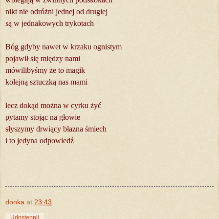
nikt nie odróżni jednej od drugiej
są w jednakowych trykotach
Bóg gdyby nawet w krzaku ognistym
pojawił się między nami
mówilibyśmy że to magik
kolejną sztuczką nas mami
lecz dokąd można w cyrku żyć
pytamy stojąc na głowie
słyszymy drwiący błazna śmiech
i to jedyna odpowiedź
donka
at
23:43
Udostępnij