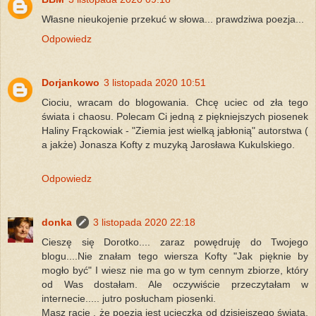
Własne nieukojenie przekuć w słowa... prawdziwa poezja...
Odpowiedz
Dorjankowo
3 listopada 2020 10:51
Ciociu, wracam do blogowania. Chcę uciec od zła tego
świata i chaosu. Polecam Ci jedną z piękniejszych piosenek
Haliny Frąckowiak - "Ziemia jest wielką jabłonią" autorstwa (
a jakże) Jonasza Kofty z muzyką Jarosława Kukulskiego.
Odpowiedz
donka
3 listopada 2020 22:18
Cieszę się Dorotko.... zaraz powędruję do Twojego
blogu....Nie znałam tego wiersza Kofty "Jak pięknie by
mogło być" I wiesz nie ma go w tym cennym zbiorze, który
od Was dostałam. Ale oczywiście przeczytałam w
internecie..... jutro posłucham piosenki.
Masz rację , że poezja jest ucieczką od dzisiejszego świata.