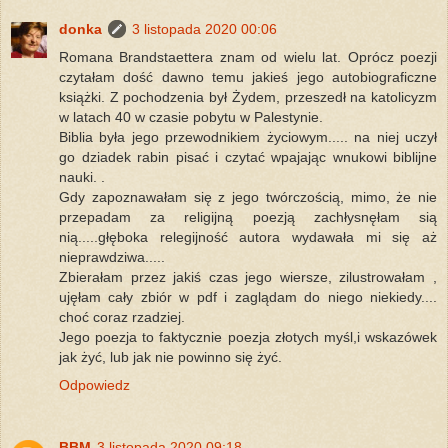
donka
3 listopada 2020 00:06
Romana Brandstaettera znam od wielu lat. Oprócz poezji
czytałam dość dawno temu jakieś jego autobiograficzne
książki. Z pochodzenia był Żydem, przeszedł na katolicyzm
w latach 40 w czasie pobytu w Palestynie.
Biblia była jego przewodnikiem życiowym..... na niej uczył
go dziadek rabin pisać i czytać wpajając wnukowi biblijne
nauki. .
Gdy zapoznawałam się z jego twórczością, mimo, że nie
przepadam za religijną poezją zachłysnęłam sią
nią.....głęboka relegijność autora wydawała mi się aż
nieprawdziwa.....
Zbierałam przez jakiś czas jego wiersze, zilustrowałam ,
ujęłam cały zbiór w pdf i zaglądam do niego niekiedy....
choć coraz rzadziej.
Jego poezja to faktycznie poezja złotych myśl,i wskazówek
jak żyć, lub jak nie powinno się żyć.
Odpowiedz
BBM
3 listopada 2020 09:18