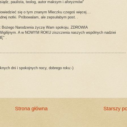
siądz, paulista, teolog, autor maksym i aforyzmów"
dowiedzieć się o tym znanym Mleczku czegoś więcej....
dnej notki. Próbowalam, ale zepsułabym post. .
wiąt Bożego Narodzenia życzę Wam spokoju, ZDROWIA
igilijnym. A w NOWYM ROKU ziszczenia naszych wspólnych nadziei
Ę" .
knych dni i spokojnych nocy, dobrego roku:-)
Strona główna
Starszy po