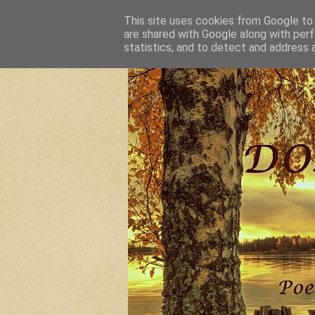
This site uses cookies from Google to d
are shared with Google along with perf
statistics, and to detect and address 