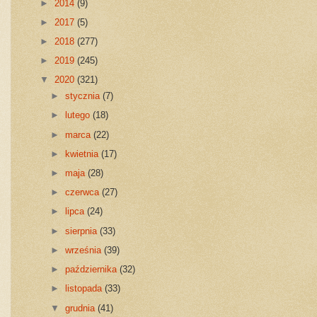
►
2014
(9)
►
2017
(5)
►
2018
(277)
►
2019
(245)
▼
2020
(321)
►
stycznia
(7)
►
lutego
(18)
►
marca
(22)
►
kwietnia
(17)
►
maja
(28)
►
czerwca
(27)
►
lipca
(24)
►
sierpnia
(33)
►
września
(39)
►
października
(32)
►
listopada
(33)
▼
grudnia
(41)