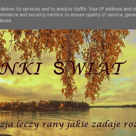
eliver its services and to analyze traffic. Your IP address and 
ormance and security metrics to ensure quality of service, gen
abuse.