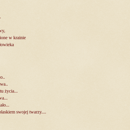
.
wy,
ione w krainie
złowieka
o..
owa..
tu życia...
a...
ło...
laskiem swojej twarzy....