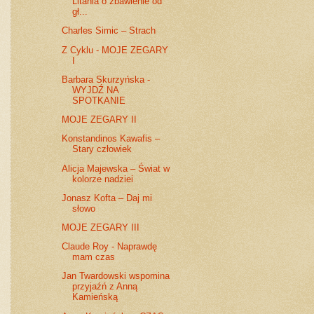
Litania o zbawienie od
gł...
Charles Simic – Strach
Z Cyklu - MOJE ZEGARY
I
Barbara Skurzyńska -
WYJDŹ NA
SPOTKANIE
MOJE ZEGARY II
Konstandinos Kawafis –
Stary człowiek
Alicja Majewska – Świat w
kolorze nadziei
Jonasz Kofta – Daj mi
słowo
MOJE ZEGARY III
Claude Roy - Naprawdę
mam czas
Jan Twardowski wspomina
przyjaźń z Anną
Kamieńską