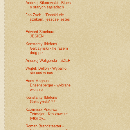
Andrzej Sikorowski - Blues
o starych sąsiadach
Jan Zych - "Dopóki cię
szukam, jeszcze jesteś
" ...
Edward Stachura -
JESIEŃ
Konstanty Ildefons
Gałczyński - Ile razem
dróg prz...
Andrzej Waligórski - SZEF
Wojtek Bellon - Wypaliło
się coś w nas
Hans Magnus
Enzensberger - wybrane
wiersze
Konstanty Ildefons
Gałczyński* * *
Kazimierz Przerwa-
Tetmajer - Kto zawsze
tylko ży...
Roman Brandstaetter -