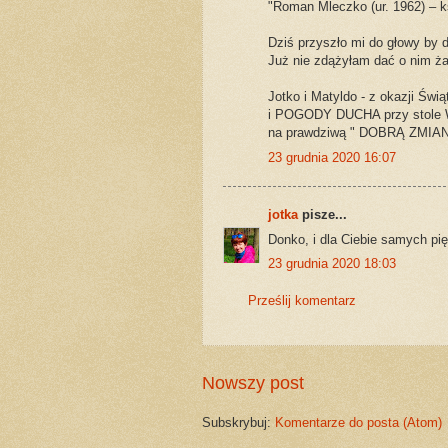
"Roman Mleczko (ur. 1962) – k
Dziś przyszło mi do głowy by 
Już nie zdążyłam dać o nim ża
Jotko i Matyldo - z okazji Ś
i POGODY DUCHA przy stole W
na prawdziwą " DOBRĄ ZMIAN
23 grudnia 2020 16:07
jotka
pisze...
Donko, i dla Ciebie samych pię
23 grudnia 2020 18:03
Prześlij komentarz
Nowszy post
Subskrybuj:
Komentarze do posta (Atom)