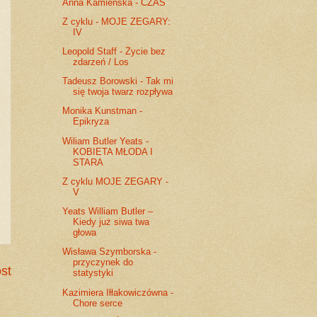
Anna Kamieńska - CZAS
Z cyklu - MOJE ZEGARY:
IV
Leopold Staff - Życie bez
zdarzeń / Los
Tadeusz Borowski - Tak mi
się twoja twarz rozpływa
Monika Kunstman -
Epikryza
Wiliam Butler Yeats -
KOBIETA MŁODA I
STARA
Z cyklu MOJE ZEGARY -
V
Yeats William Butler –
Kiedy już siwa twa
głowa
Wisława Szymborska -
przyczynek do
st
statystyki
Kazimiera Iłłakowiczówna -
Chore serce