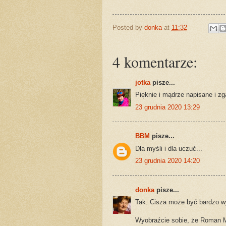
Posted by
donka
at
11:32
4 komentarze:
jotka
pisze...
Pięknie i mądrze napisane i zga
23 grudnia 2020 13:29
BBM
pisze...
Dla myśli i dla uczuć...
23 grudnia 2020 14:20
donka
pisze...
Tak. Cisza może być bardzo w
Wyobraźcie sobie, że Roman M