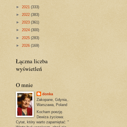
►
2021
(333)
►
2022
(383)
►
2023
(361)
►
2024
(300)
►
2025
(283)
►
2026
(169)
Łączna liczba
wyświetleń
O mnie
donka
Zakopane, Gdynia,.
Warszawa, Poland
Kocham poezję.
Dewiza życiowa:
Cytat, który warto zapamiętać: "