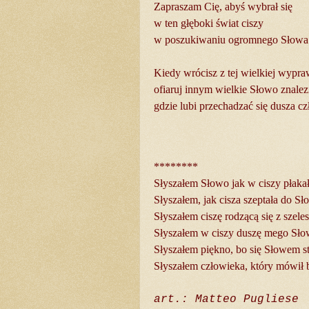
Zapraszam Cię, abyś wybrał się
w ten głęboki świat ciszy
w poszukiwaniu ogromnego Słowa
Kiedy wrócisz z tej wielkiej wypra
ofiaruj innym wielkie Słowo znalez
gdzie lubi przechadzać się dusza c
********
Słyszałem Słowo jak w ciszy płakał
Słyszałem, jak cisza szeptała do Sł
Słyszałem ciszę rodzącą się z szeles
Słyszałem w ciszy duszę mego Słow
Słyszałem piękno, bo się Słowem sta
Słyszałem człowieka, który mówił b
art.: Matteo Pugliese