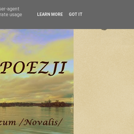
user-agent
erate usage
LEARN MORE
GOT IT